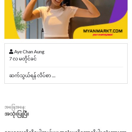
Aye Chan Aung
7 လ မတိုင်ခင်
ဆက်သွယ်ရန် လိပ်စာ ....
အခြေအနေ:
အသုံးပြုပြီး