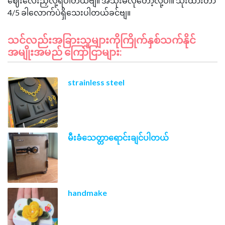
ဈေးလေးညှိလို့ရပါတယ်ဗျ။ အသုံးမလိုတော့လို့ပါ။ သုံးထားတာ
သင်လည်းအခြားသူများကိုကြိုက်နှစ်သက်နိုင်
အမျိုးအမည် ကြော်ငြာများ:
strainless steel
မီးခံသေတ္တာရောင်းချင်ပါတယ်
handmake