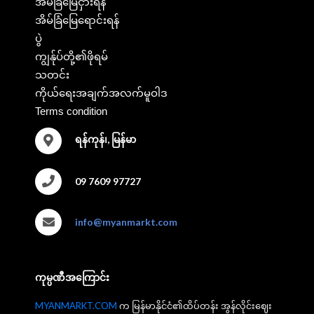
အိမ်ခြံမြေငှားရန်
အိမ်ခြံမြေရောင်းရန်
ပွဲ
ကျွန်ုပ်တို့၏ဖိုရမ်
သတင်း
ကိုယ်ရေးအချက်အလက်မူဝါဒ
Terms condition
ရန်ကုန်၊, မြန်မာ
09 7609 97727
info@myanmarkt.com
ကုမ္ပဏီအကြောင်း
MYANMARKT.COM
က မြန်မာနိုင်ငံ၏ထိပ်တန်း အွန်လိုင်းဈေး