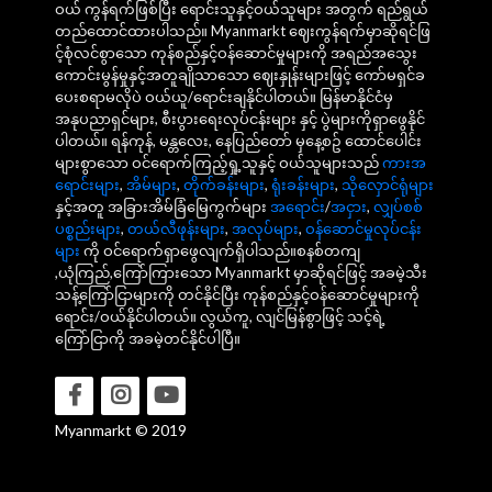
ဝယ် ကွန်ရက်ဖြစ်ပြီး ရောင်းသူနှင့်ဝယ်သူများ အတွက် ရည်ရွယ်
တည်ထောင်ထားပါသည်။ Myanmarkt ဈေးကွန်ရက်မှာဆိုရင်ဖြ
င့်စုံလင်စွာသော ကုန်စည်နှင့်ဝန်ဆောင်မှုများကို အရည်အသွေး
ကောင်းမွန်မှုနှင့်အတူချိုသာသော ဈေးနှုန်းများဖြင့် ကော်မရှင်ခ
ပေးစရာမလိုပဲ ဝယ်ယူ/ရောင်းချနိုင်ပါတယ်။ မြန်မာနိုင်ငံမှ
အနုပညာရှင်များ, စီးပွားရေးလုပ်ငန်းများ နှင့် ပွဲများကိုရှာဖွေနိုင်
ပါတယ်။ ရန်ကုန်, မန္တလေး, နေပြည်တော် မှနေ့စဥ် ထောင်ပေါင်း
များစွာသော ဝင်ရောက်ကြည့်ရှု့သူနှင့် ဝယ်သူများသည်
ကားအ
ရောင်းများ
,
အိမ်များ
,
တိုက်ခန်းများ
,
ရုံးခန်းများ
,
သိုလှောင်ရုံများ
နှင့်အတူ အခြားအိမ်ခြံမြေကွက်များ
အရောင်း
/
အငှား
,
လျှပ်စစ်
ပစ္စည်းများ
,
တယ်လီဖုန်းများ
,
အလုပ်များ
,
ဝန်ဆောင်မှုလုပ်ငန်း
များ
ကို ဝင်ရောက်ရှာဖွေလျက်ရှိပါသည်။စနစ်တကျ
,ယုံကြည်,ကြော်ကြားသော Myanmarkt မှာဆိုရင်ဖြင့် အခမဲ့သီး
သန့်ကြော်ငြာများကို တင်နိုင်ပြီး ကုန်စည်နှင့်ဝန်ဆောင်မှုများကို
ရောင်း/ဝယ်နိုင်ပါတယ်။ လွယ်ကူ, လျင်မြန်စွာဖြင့် သင့်ရဲ့
ကြော်ငြာကို အခမဲ့တင်နိုင်ပါပြီ။
Myanmarkt © 2019