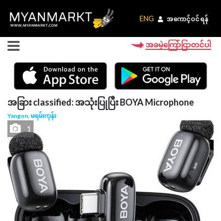
ENG
ENG
အကောင့်ဝင်ရန်
အကောင့်ဝင်ရန်
အခမဲ့ကြော်ငြာတင်ပါ
အခြား classified: အသုံးပြုပြီး BOYA Microphone
Yangon, မရမ်းကုန်း
1