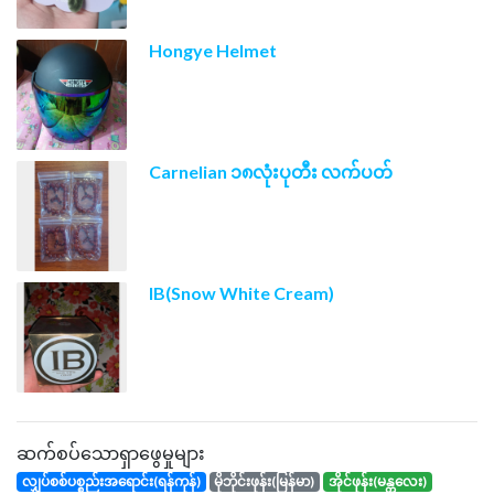
Hongye Helmet
Carnelian ၁၈လုံးပုတီး လက်ပတ်
IB(Snow White Cream)
ဆက်စပ်သောရှာဖွေမှုများ
လျှပ်စစ်ပစ္စည်းအရောင်း(ရန်ကုန်)
မိုဘိုင်းဖုန်း(မြန်မာ)
အိုင်ဖုန်း(မန္တလေး)