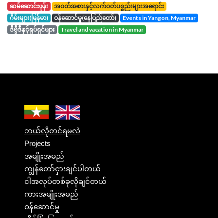
ဆမ်ဆောင်းဖုန်း
အဝတ်အစားနှင့်လက်ဝတ်ပစ္စည်းများအရောင်း
ဂိမ်းများ(မြန်မာ)
ဝန်ဆောင်မှု(နေပြည်တော်)
events in Yangon, Myanmar
ဒီဗွီဒီနှင့်ရုပ်ရှင်များ
travel and vacation in Myanmar
ဘယ်လိုတင်ရမလဲ
Projects
အမျိုးအမည်
ကျွန်တော်ငှားချင်ပါတယ်
ငါအလုပ်တစ်ခုလိုချင်တယ်
ကားအမျိုးအမည်
ဝန်ဆောင်မှု