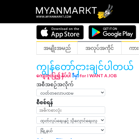
အမျိုးအမည်
အလုပ်အကိုင်
ကား
ကျွန်တော်ငှားချင်ပါတယ်
ကျေးဇူးပြု၍ နှိပ်ပါ
ဒီမှာ
for I WANT A JOB
အစီအစဉ်အလိုက်
စီစစ်ရန်