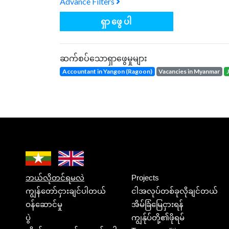
Advance Filters
ရှာဖွေပါ
ဆက်စပ်သောရှာဖွေမှုများ
Accountant in Yangon (Ragoon)
vacancies in Myanmar
ဘယ်လိုတင်ရမလဲ
Projects
ကျွန်တော်ငှားချင်ပါတယ်
ငါအလုပ်တစ်ခုလိုချင်တယ်
ဝန်ဆောင်မှု
အိမ်ခြံမြေငှားရန်
ပွဲ
ကျွန်ုပ်တို့၏ဖိုရမ်