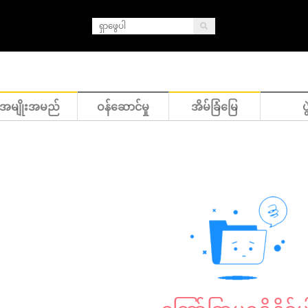
အမျိုးအမည်
ဝန်ဆောင်မှု
အိမ်ခြံမြေ
ပွ