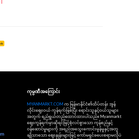
ါ
on
ကုမ္ပဏီအကြောင်း
MYANMARKT.COM
က မြန်မာနိုင်ငံ၏ထိပ်တန်း အွန်
လိုင်းဈေးဝယ် ကွန်ရက်ဖြစ်ပြီး ရောင်းသူနှင့်ဝယ်သူများ
အတွက် ရည်ရွယ်တည်ထောင်ထားပါသည်။ Myanmarkt
ဈေးကွန်ရက်မှာဆိုရင်ဖြင့်စုံလင်စွာသော ကုန်စည်နှင့်
ဝန်ဆောင်မှုများကို အရည်အသွေးကောင်းမွန်မှုနှင့်အတူ
om
ချိုသာသော ဈေးနှုန်းများဖြင့် ကော်မရှင်ခပေးစရာမလိုပဲ