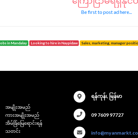
ကြော်ငြာမရရှိနိုင်ပ
Be first to post ad here...
jobs in Mandalay
looking to hire in Naypidaw
sales, marketing, manager positi
ရန်ကုန်၊, မြန်မာ
အမျိုးအမည်
09 7609 97727
ကားအမျိုးအမည်
အိမ်ခြံမြေရောင်းရန်
သတင်း
info@myanmarkt.c