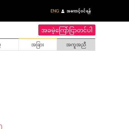
ENG
အကောင့်ဝင်ရန်
အခမဲ့ကြော်ငြာတင်ပါ
ဲ
အခြား
အကူအညီ