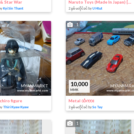
 & Star War
Naruto Toys (Made In Japan) [2 item=5K] Discount
by
Kyi Sin Thant
2 နှစ် မတိုင်ခင် by
U Htut
1
10,000
MYANMARKT
MYANMAR
MMK
www.myanmarkt.com
www.myanmarkt.c
hiro figure
Metal သံကား
by
Thiri Kyaw Kyaw
2 နှစ် မတိုင်ခင် by
So Tay
1