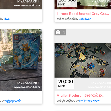
MYANMARKT
MYANMAR
MMK
www.myanmarkt.com
www.myanmarkt.c
Hirono Road Journal Grey Gravel
 by
Eiwai
တစ်လ မတိုင်ခင် by
Lohkiwan
1
20,000
MYANMARKT
MYANMAR
MMK
www.myanmarkt.com
www.myanmarkt.c
A_allen9 telgramအကောင့်အသေးစိတ်မေး
င် by
စည်သူအောင်
တစ်နှစ် မတိုင်ခင် by
Nyi Phyoe Kyaw