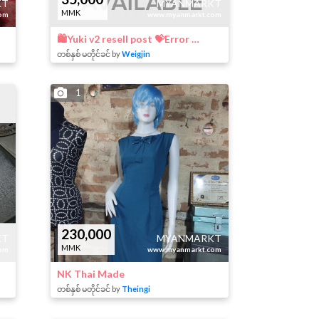
KT
MYANMARKT
MMK
om
www.myanmarkt.com
🛍Yuki v2 resell post 💝Error လုံးဝ(လုံးဝ) မပါ ဖောက်ပီးမှ ပြန်ရောင်းလိုက်ရတာမို့ ကျတော်ဝယ်တုန်းက Original ဈေး 40000ks ကနေ အခု 💖35000ks💖 နဲ့ပြန်ရောင်းပါတယ်ဗျ(နှစ်ခုလုံးယူရင် ဈေးညှိနိုင်)
တစ်နှစ် မတိုင်ခင် by
Weigjin
1
230,000
KT
MYANMARKT
MMK
om
www.myanmarkt.com
NK Thai Made
တစ်နှစ် မတိုင်ခင် by
Theingi