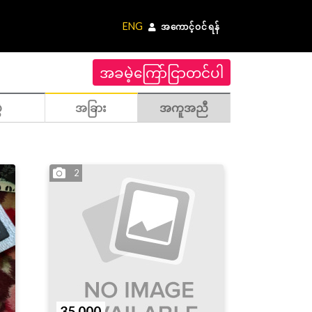
ENG
အကောင့်ဝင်ရန်
အခမဲ့ကြော်ငြာတင်ပါ
ဲ
အခြား
အကူအညီ
2
35,000