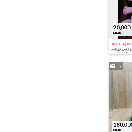
20,000
MMK
စတစ်ပန်းရ
တစ်နှစ် မတိုင်ခ
2
180,00
MMK