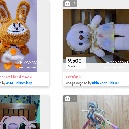
1
9,500
MYANMARKT
MYANMAR
MMK
www.myanmarkt.com
www.myanmarkt.c
rochet Handmade
ဝက်ဝံရုပ်
င် by
ASM Online Shop
တစ်နှစ် မတိုင်ခင် by
Khin Yoon Thitsar
2