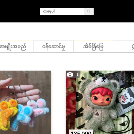
အမျိုးအမည်
ဝန်ဆောင်မှု
အိမ်ခြံမြေ
ပွ
1
135,000