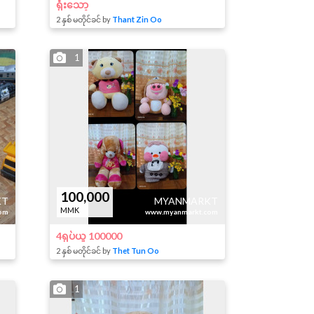
ရုံးသော့
2 နှစ် မတိုင်ခင် by
Thant Zin Oo
1
100,000
KT
MYANMARKT
MMK
om
www.myanmarkt.com
4ရုပ်ယူ 100000
2 နှစ် မတိုင်ခင် by
Thet Tun Oo
1