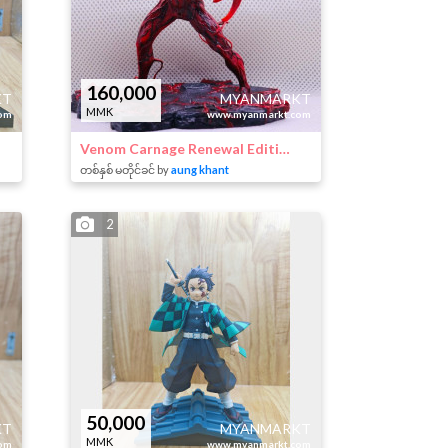
160,000
KT
MYANMARKT
MMK
om
www.myanmarkt.com
Venom Carnage Renewal Edition
တစ်နှစ် မတိုင်ခင် by
aung khant
2
50,000
KT
MYANMARKT
MMK
om
www.myanmarkt.com