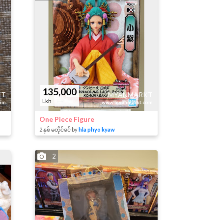
135,000
KT
MYANMARKT
Lkh
om
www.myanmarkt.com
One Piece Figure
2 နှစ် မတိုင်ခင် by
hla phyo kyaw
2