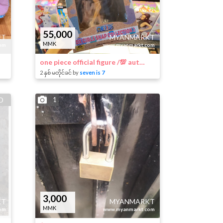
55,000
KT
MYANMARKT
MMK
om
www.myanmarkt.com
one piece official figure /💯 authentic
2 နှစ် မတိုင်ခင် by
seven is 7
D
1
3,000
KT
MYANMARKT
MMK
om
www.myanmarkt.com