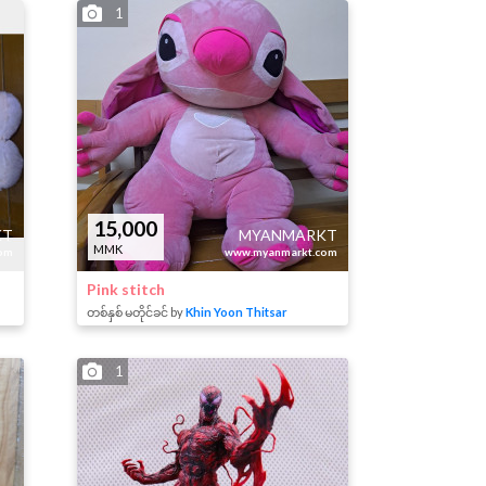
1
15,000
KT
MYANMARKT
MMK
om
www.myanmarkt.com
Pink stitch
တစ်နှစ် မတိုင်ခင် by
Khin Yoon Thitsar
1