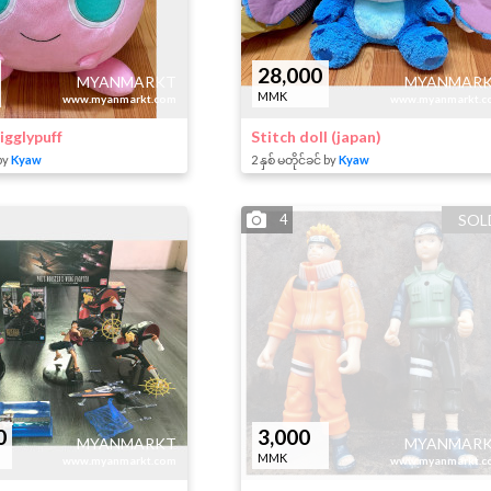
28,000
MYANMARKT
MYANMAR
MMK
www.myanmarkt.com
www.myanmarkt.c
igglypuff
Stitch doll (japan)
by
Kyaw
2 နှစ် မတိုင်ခင် by
Kyaw
4
SOL
0
3,000
MYANMARKT
MYANMAR
MMK
www.myanmarkt.com
www.myanmarkt.c