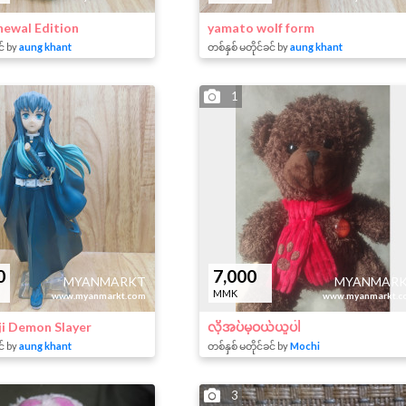
ewal Edition
yamato wolf form
င် by
aung khant
တစ်နှစ် မတိုင်ခင် by
aung khant
1
0
7,000
MYANMARKT
MYANMAR
MMK
www.myanmarkt.com
www.myanmarkt.c
ji Demon Slayer
လိုအပ်မှဝယ်ယူပါ
င် by
aung khant
တစ်နှစ် မတိုင်ခင် by
Mochi
3