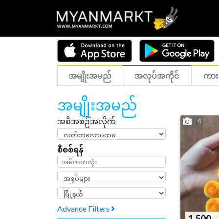
အမျိုးအမည်
အလုပ်အကိုင်
ကား
အမျိုးအမည်
အစီအစဉ်အလိုက်
4
စီစစ်ရန်
Advance Filters
1,500