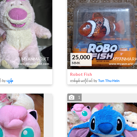
25,000
MYANMARKT
MYANMAR
MMK
www.myanmarkt.com
www.myanmarkt.c
Robot Fish
င် by
ယွန်း
တစ်နှစ် မတိုင်ခင် by
Tun Thu Hein
1