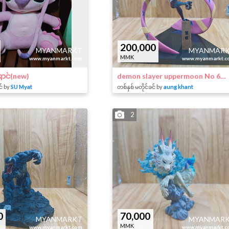
200,000
MYANMARKT
MYANMAR
MMK
www.myanmarkt.com
www.myanmarkt.c
ောင်(new)
demon slayer uppermoon No 6 Daka
င် by
SU Myat
တစ်နှစ် မတိုင်ခင် by
aung khant
2
0
70,000
MYANMARKT
MYANMAR
MMK
www.myanmarkt.com
www.myanmarkt.c