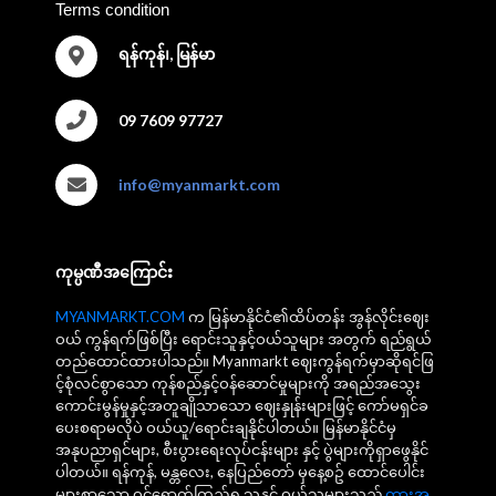
Terms condition
ရန်ကုန်၊, မြန်မာ
09 7609 97727
info@myanmarkt.com
ကုမ္ပဏီအကြောင်း
MYANMARKT.COM
က မြန်မာနိုင်ငံ၏ထိပ်တန်း အွန်လိုင်းဈေး
ဝယ် ကွန်ရက်ဖြစ်ပြီး ရောင်းသူနှင့်ဝယ်သူများ အတွက် ရည်ရွယ်
တည်ထောင်ထားပါသည်။ Myanmarkt ဈေးကွန်ရက်မှာဆိုရင်ဖြ
င့်စုံလင်စွာသော ကုန်စည်နှင့်ဝန်ဆောင်မှုများကို အရည်အသွေး
ကောင်းမွန်မှုနှင့်အတူချိုသာသော ဈေးနှုန်းများဖြင့် ကော်မရှင်ခ
ပေးစရာမလိုပဲ ဝယ်ယူ/ရောင်းချနိုင်ပါတယ်။ မြန်မာနိုင်ငံမှ
အနုပညာရှင်များ, စီးပွားရေးလုပ်ငန်းများ နှင့် ပွဲများကိုရှာဖွေနိုင်
ပါတယ်။ ရန်ကုန်, မန္တလေး, နေပြည်တော် မှနေ့စဥ် ထောင်ပေါင်း
များစွာသော ဝင်ရောက်ကြည့်ရှု့သူနှင့် ဝယ်သူများသည်
ကားအ