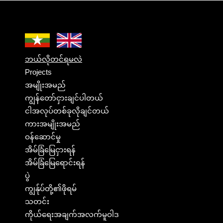
ဘယ်လိုတင်ရမလဲ
Projects
အမျိုးအမည်
ကျွန်တော်ငှားချင်ပါတယ်
ငါအလုပ်တစ်ခုလိုချင်တယ်
ကားအမျိုးအမည်
ဝန်ဆောင်မှု
အိမ်ခြံမြေငှားရန်
အိမ်ခြံမြေရောင်းရန်
ပွဲ
ကျွန်ုပ်တို့၏ဖိုရမ်
သတင်း
ကိုယ်ရေးအချက်အလက်မူဝါဒ