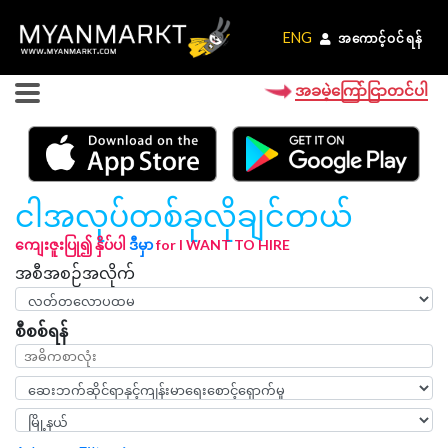
ENG
ENG
အကောင့်ဝင်ရန်
အကောင့်ဝင်ရန်
အခမဲ့ကြော်ငြာတင်ပါ
ငါအလုပ်တစ်ခုလိုချင်တယ်
ကျေးဇူးပြု၍ နှိပ်ပါ
ဒီမှာ
for I WANT TO HIRE
အစီအစဉ်အလိုက်
စီစစ်ရန်