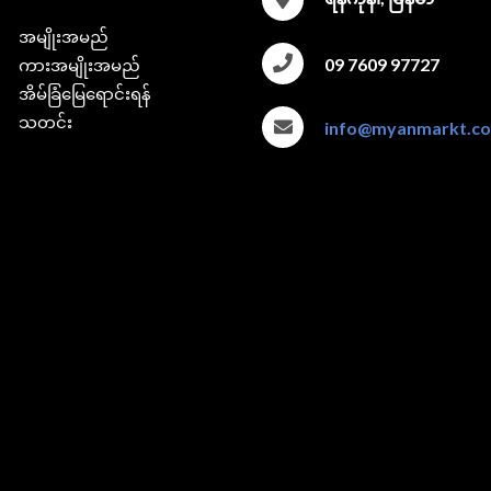
အမျိုးအမည်
09 7609 97727
ကားအမျိုးအမည်
အိမ်ခြံမြေရောင်းရန်
သတင်း
info@myanmarkt.c