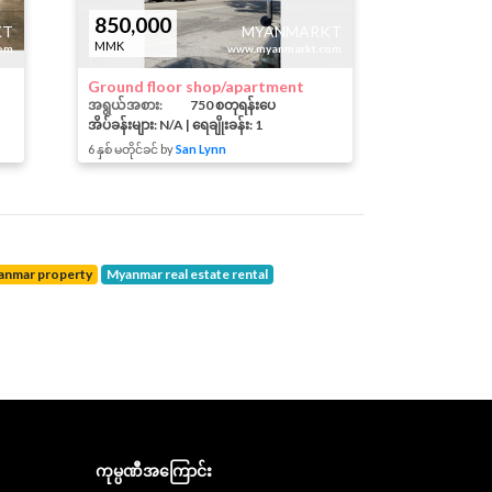
850,000
KT
MYANMARKT
MMK
om
www.myanmarkt.com
Ground floor shop/apartment
အရွယ်အစား:
750 စတုရန်းပေ
အိပ်ခန်းများ: N/A | ရေချိုးခန်း: 1
6 နှစ် မတိုင်ခင် by
San Lynn
yanmar property
Myanmar real estate rental
ကုမ္ပဏီအကြောင်း