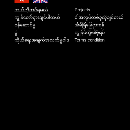
ဘယ်လိုတင်ရမလဲ
Projects
ကျွန်တော်ငှားချင်ပါတယ်
ငါအလုပ်တစ်ခုလိုချင်တယ်
ဝန်ဆောင်မှု
အိမ်ခြံမြေငှားရန်
ပွဲ
ကျွန်ုပ်တို့၏ဖိုရမ်
ကိုယ်ရေးအချက်အလက်မူဝါဒ
Terms condition