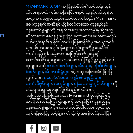
MYANMARKT.COM
က မြန်မာနိုင်ငံ၏ထိပ်တန်း အွန်
လိုင်းဈေးဝယ် ကွန်ရက်ဖြစ်ပြီး ရောင်းသူနှင့်ဝယ်သူများ
အတွက် ရည်ရွယ်တည်ထောင်ထားပါသည်။ Myanmarkt
ဈေးကွန်ရက်မှာဆိုရင်ဖြင့်စုံလင်စွာသော ကုန်စည်နှင့်
ဝန်ဆောင်မှုများကို အရည်အသွေးကောင်းမွန်မှုနှင့်အတူ
om
ချိုသာသော ဈေးနှုန်းများဖြင့် ကော်မရှင်ခပေးစရာမလိုပဲ
ဝယ်ယူ/ရောင်းချနိုင်ပါတယ်။ မြန်မာနိုင်ငံမှ အနုပညာရှင်
များ, စီးပွားရေးလုပ်ငန်းများ နှင့် ပွဲများကိုရှာဖွေနိုင်ပါ
တယ်။ ရန်ကုန်, မန္တလေး, နေပြည်တော် မှနေ့စဥ်
ထောင်ပေါင်းများစွာသော ဝင်ရောက်ကြည့်ရှု့သူနှင့် ဝယ်
သူများသည်
ကားအရောင်းများ
,
အိမ်များ
,
တိုက်ခန်းများ
,
ရုံးခန်းများ
,
သိုလှောင်ရုံများ
နှင့်အတူ အခြားအိမ်ခြံမြေ
ကွက်များ
အရောင်း
/
အငှား
,
လျှပ်စစ်ပစ္စည်းများ
,
တယ်လီဖုန်းများ
,
အလုပ်များ
,
ဝန်ဆောင်မှုလုပ်ငန်းများ
ကို
ဝင်ရောက်ရှာဖွေလျက်ရှိပါသည်။စနစ်တကျ
,ယုံကြည်,ကြော်ကြားသော Myanmarkt မှာဆိုရင်ဖြင့်
အခမဲ့သီးသန့်ကြော်ငြာများကို တင်နိုင်ပြီး ကုန်စည်နှင့်
ဝန်ဆောင်မှုများကို ရောင်း/ဝယ်နိုင်ပါတယ်။ လွယ်ကူ,
လျင်မြန်စွာဖြင့် သင့်ရဲ့ကြော်ငြာကို အခမဲ့တင်နိုင်ပါပြီ။