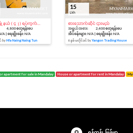
15
MYANMARKT
MYANMAR
Lkh
www.myanmarkt.com
www.myanmarkt.c
မြောက်ဒဂုံမြို့နယ် ( ၄၂ ) ရပ်ကွက်လမ်းမတန်းအငှါး
စားသောက်ဆိုင် ဌားမည်
4,800 စတုရန်းပေ
အရွယ်အစား:
2,400 စတုရန်းပေ
N/A | ရေချိုးခန်း: N/A
အိပ်ခန်းများ: N/A | ရေချိုးခန်း: N/A
င် by
Hfa Naing Naing Tun
6 နှစ် မတိုင်ခင် by
Yangon Trading House
or apartment for sale in Mandalay
house or apartment for rent in Mandalay
M
ရန်ကုန်၊, မြန်မာ