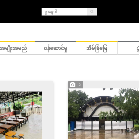
အမျိုးအမည်
ဝန်ဆောင်မှု
အိမ်ခြံမြေ
ပွ
3