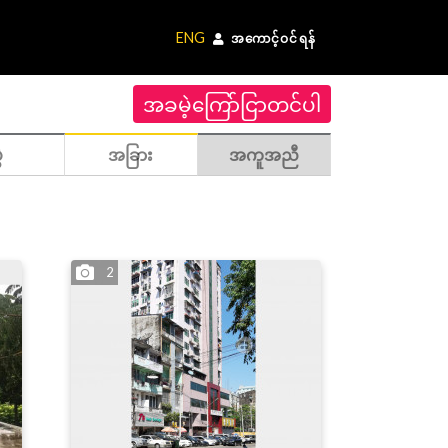
ENG
အကောင့်ဝင်ရန်
အခမဲ့ကြော်ငြာတင်ပါ
ဲ
အခြား
အကူအညီ
2