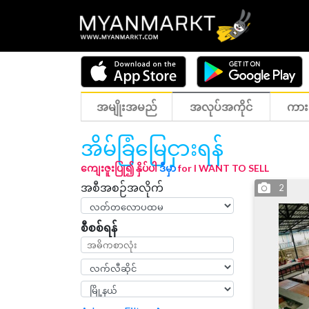
အမျိုးအမည်
အလုပ်အကိုင်
ကား
အိမ်ခြံမြေငှားရန်
ကျေးဇူးပြု၍ နှိပ်ပါ
ဒီမှာ
for I WANT TO SELL
အစီအစဉ်အလိုက်
2
စီစစ်ရန်