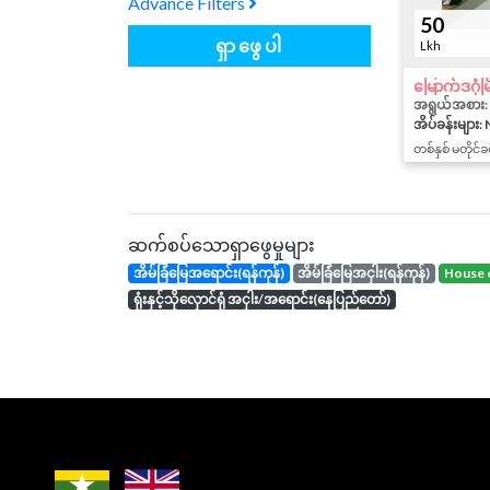
Advance Filters
50
ရှာဖွေပါ
Lkh
အရွယ်အစား:
အိပ်ခန်းများ: 
တစ်နှစ် မတိုင်ခ
ဆက်စပ်သောရှာဖွေမှုများ
အိမ်ခြံမြေအရောင်း(ရန်ကုန်)
အိမ်ခြံမြေအငှါး(ရန်ကုန်)
house 
ရုံးနှင့်သိုလှောင်ရုံ အငှါး/အရောင်း(နေပြည်တော်)