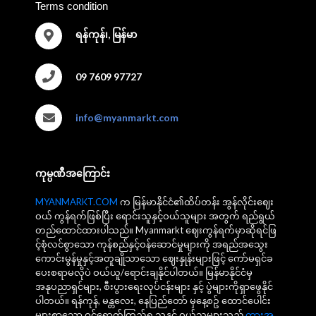
Terms condition
ရန်ကုန်၊, မြန်မာ
09 7609 97727
info@myanmarkt.com
ကုမ္ပဏီအကြောင်း
MYANMARKT.COM
က မြန်မာနိုင်ငံ၏ထိပ်တန်း အွန်လိုင်းဈေး
ဝယ် ကွန်ရက်ဖြစ်ပြီး ရောင်းသူနှင့်ဝယ်သူများ အတွက် ရည်ရွယ်
တည်ထောင်ထားပါသည်။ Myanmarkt ဈေးကွန်ရက်မှာဆိုရင်ဖြ
င့်စုံလင်စွာသော ကုန်စည်နှင့်ဝန်ဆောင်မှုများကို အရည်အသွေး
ကောင်းမွန်မှုနှင့်အတူချိုသာသော ဈေးနှုန်းများဖြင့် ကော်မရှင်ခ
ပေးစရာမလိုပဲ ဝယ်ယူ/ရောင်းချနိုင်ပါတယ်။ မြန်မာနိုင်ငံမှ
အနုပညာရှင်များ, စီးပွားရေးလုပ်ငန်းများ နှင့် ပွဲများကိုရှာဖွေနိုင်
ပါတယ်။ ရန်ကုန်, မန္တလေး, နေပြည်တော် မှနေ့စဥ် ထောင်ပေါင်း
များစွာသော ဝင်ရောက်ကြည့်ရှု့သူနှင့် ဝယ်သူများသည်
ကားအ