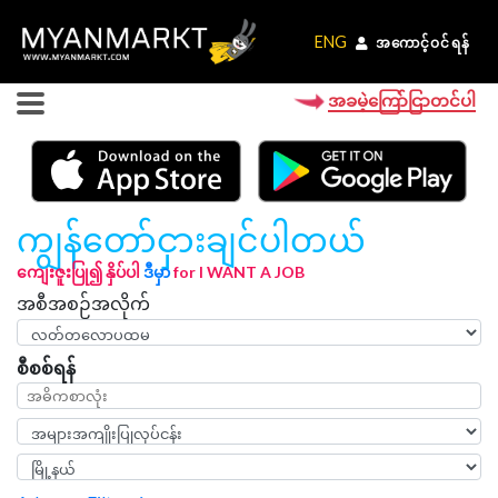
ENG
ENG
အကောင့်ဝင်ရန်
အကောင့်ဝင်ရန်
အခမဲ့ကြော်ငြာတင်ပါ
ကျွန်တော်ငှားချင်ပါတယ်
ကျေးဇူးပြု၍ နှိပ်ပါ
ဒီမှာ
for I WANT A JOB
အစီအစဉ်အလိုက်
စီစစ်ရန်