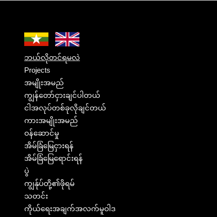
ဘယ်လိုတင်ရမလဲ
Projects
အမျိုးအမည်
ကျွန်တော်ငှားချင်ပါတယ်
ငါအလုပ်တစ်ခုလိုချင်တယ်
ကားအမျိုးအမည်
ဝန်ဆောင်မှု
အိမ်ခြံမြေငှားရန်
အိမ်ခြံမြေရောင်းရန်
ပွဲ
ကျွန်ုပ်တို့၏ဖိုရမ်
သတင်း
ကိုယ်ရေးအချက်အလက်မူဝါဒ