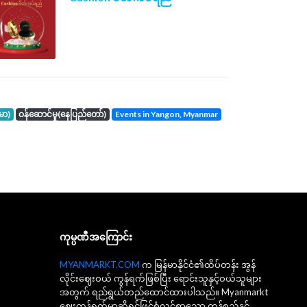
်မာ)
ဝန်ဆောင်မှု(နေပြည်တော်)
events in Yangon, Myanmar
ကုမ္ပဏီအကြောင်း
MYANMARKT.COM
က မြန်မာနိုင်ငံ၏ထိပ်တန်း အွန်
လိုင်းဈေးဝယ် ကွန်ရက်ဖြစ်ပြီး ရောင်းသူနှင့်ဝယ်သူများ
အတွက် ရည်ရွယ်တည်ထောင်ထားပါသည်။ Myanmarkt
ဈေးကွန်ရက်မှာဆိုရင်ဖြင့်စုံလင်စွာသော ကုန်စည်နှင့်