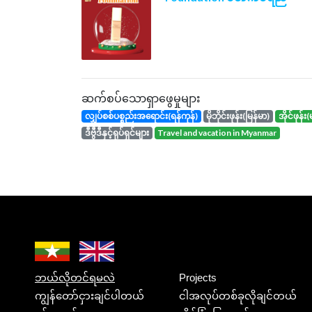
ဆက်စပ်သောရှာဖွေမှုများ
လျှပ်စစ်ပစ္စည်းအရောင်း(ရန်ကုန်)
မိုဘိုင်းဖုန်း(မြန်မာ)
အိုင်ဖုန
ဒီဗွီဒီနှင့်ရုပ်ရှင်များ
travel and vacation in Myanmar
ဘယ်လိုတင်ရမလဲ
Projects
ကျွန်တော်ငှားချင်ပါတယ်
ငါအလုပ်တစ်ခုလိုချင်တယ်