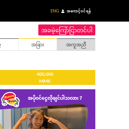
ENG
အကောင့်ဝင်ရန်
အခမဲ့ကြော်ငြာတင်ပါ
ဲ
အခြား
အကူအညီ
400,000
MMK