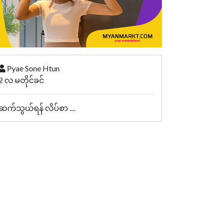
Pyae Sone Htun
2 လ မတိုင်ခင်
ဆက်သွယ်ရန် လိပ်စာ ....