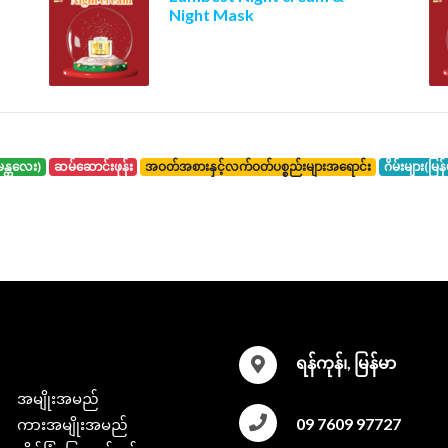
Night Mask
်း(မန္တလေး)
ဆမ်ဆောင်းဖုန်း
အဝတ်အစားနှင့်လက်ဝတ်ပစ္စည်းများအရောင်း
ဂိမ်းများ(မြန
ရန်ကုန်၊, မြန်မာ
အမျိုးအမည်
09 7609 97727
ကားအမျိုးအမည်