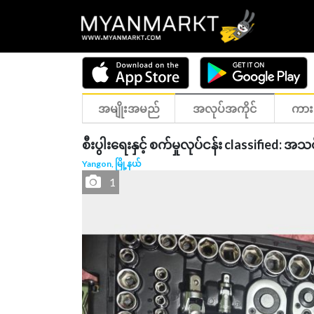
အမျိုးအမည်
အလုပ်အကိုင်
ကား
စီးပွါးရေးနှင့် စက်မှုလုပ်ငန်း classified: အ
Yangon, မြို့နယ်
1