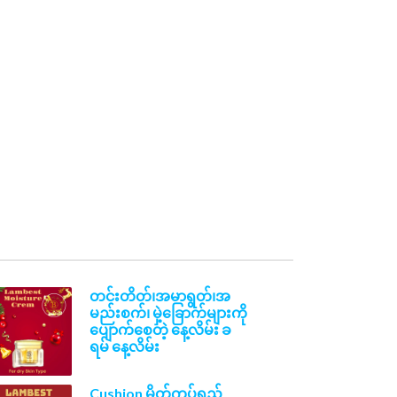
တင်းတိတ်၊အမာရွတ်၊အ
မည်းစက်၊ မှဲ့ခြောက်များကို
ပျောက်စေတဲ့ နေ့လိမ်း ခ
ရမ် နေ့လိမ်း
Cushion မိတ်ကပ်ရည်