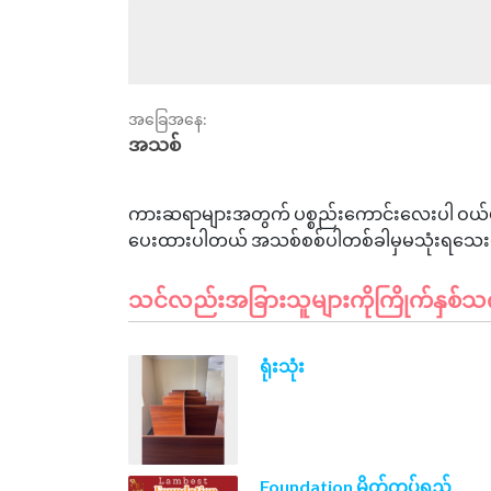
အခြေအနေ:
အသစ်
ကားဆရာများအတွက် ပစ္စည်းကောင်းလေးပါ ဝယ်ပီ
သင်လည်းအခြားသူများကိုကြိုက်နှစ်သက်
ရုံးသုံး
Foundation မိတ်ကပ်ရည်