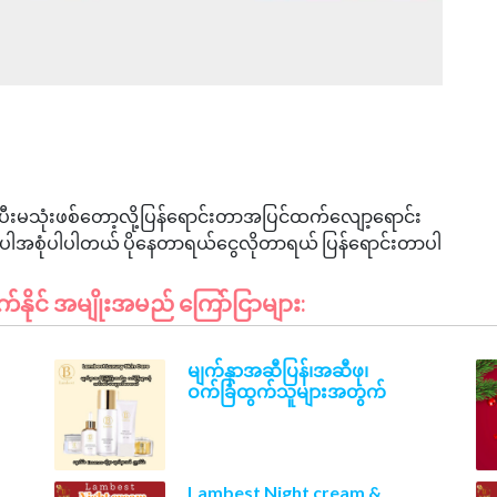
းမသုံးဖစ်တော့လို့ပြန်ရောင်းတာအပြင်ထက်လျော့ရောင်း
နိုင် အမျိုးအမည် ကြော်ငြာများ:
မျက်နှာအဆီပြန်၊အဆီဖု၊
ဝက်ခြံထွက်သူများအတွက်
Lambest Night cream &