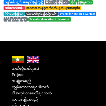
လျှပ်စစ်ပစ္စည်းအရောင်း(ရန်ကုန်)
မိုဘိုင်းဖုန်း(မြန်မာ)
အိုင်ဖုန်း(မန္တလေး)
ဆမ်ဆောင်းဖုန်း
အဝတ်အစားနှင့်လက်ဝတ်ပစ္စည်းများအရောင်း
ဂိမ်းများ(မြန်မာ)
ဝန်ဆောင်မှု(နေပြည်တော်)
events in Yangon, Myanmar
ဒီဗွီဒီနှင့်ရုပ်ရှင်များ
travel and vacation in Myanmar
ဘယ်လိုတင်ရမလဲ
Projects
အမျိုးအမည်
ကျွန်တော်ငှားချင်ပါတယ်
ငါအလုပ်တစ်ခုလိုချင်တယ်
ကားအမျိုးအမည်
ဝန်ဆောင်မှု