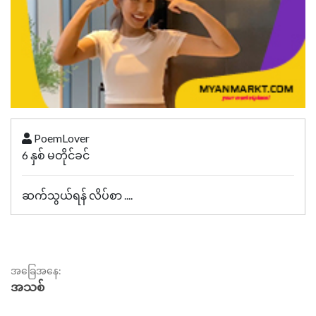
PoemLover
6 နှစ် မတိုင်ခင်
ဆက်သွယ်ရန် လိပ်စာ ....
အခြေအနေ:
အသစ်