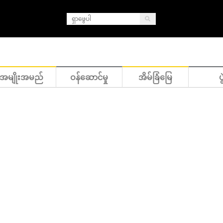
အမျိုးအမည်
ဝန်ဆောင်မှု
အိမ်ခြံမြေ
ပွ