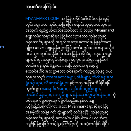
ကုမ္ပဏီအကြောင်း
MYANMARKT.COM
က မြန်မာနိုင်ငံ၏ထိပ်တန်း အွန်
လိုင်းဈေးဝယ် ကွန်ရက်ဖြစ်ပြီး ရောင်းသူနှင့်ဝယ်သူများ
အတွက် ရည်ရွယ်တည်ထောင်ထားပါသည်။ Myanmarkt
ဈေးကွန်ရက်မှာဆိုရင်ဖြင့်စုံလင်စွာသော ကုန်စည်နှင့်
ဝန်ဆောင်မှုများကို အရည်အသွေးကောင်းမွန်မှုနှင့်အတူ
om
ချိုသာသော ဈေးနှုန်းများဖြင့် ကော်မရှင်ခပေးစရာမလိုပဲ
ဝယ်ယူ/ရောင်းချနိုင်ပါတယ်။ မြန်မာနိုင်ငံမှ အနုပညာရှင်
များ, စီးပွားရေးလုပ်ငန်းများ နှင့် ပွဲများကိုရှာဖွေနိုင်ပါ
တယ်။ ရန်ကုန်, မန္တလေး, နေပြည်တော် မှနေ့စဥ်
ထောင်ပေါင်းများစွာသော ဝင်ရောက်ကြည့်ရှု့သူနှင့် ဝယ်
သူများသည်
ကားအရောင်းများ
,
အိမ်များ
,
တိုက်ခန်းများ
,
ရုံးခန်းများ
,
သိုလှောင်ရုံများ
နှင့်အတူ အခြားအိမ်ခြံမြေ
ကွက်များ
အရောင်း
/
အငှား
,
လျှပ်စစ်ပစ္စည်းများ
,
တယ်လီဖုန်းများ
,
အလုပ်များ
,
ဝန်ဆောင်မှုလုပ်ငန်းများ
ကို
ဝင်ရောက်ရှာဖွေလျက်ရှိပါသည်။စနစ်တကျ
,ယုံကြည်,ကြော်ကြားသော Myanmarkt မှာဆိုရင်ဖြင့်
အခမဲ့သီးသန့်ကြော်ငြာများကို တင်နိုင်ပြီး ကုန်စည်နှင့်
ဝန်ဆောင်မှုများကို ရောင်း/ဝယ်နိုင်ပါတယ်။ လွယ်ကူ,
လျင်မြန်စွာဖြင့် သင့်ရဲ့ကြော်ငြာကို အခမဲ့တင်နိုင်ပါပြီ။