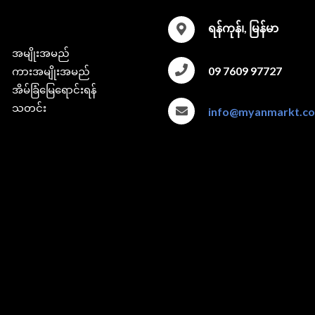
ရန်ကုန်၊, မြန်မာ
အမျိုးအမည်
09 7609 97727
ကားအမျိုးအမည်
အိမ်ခြံမြေရောင်းရန်
သတင်း
info@myanmarkt.c