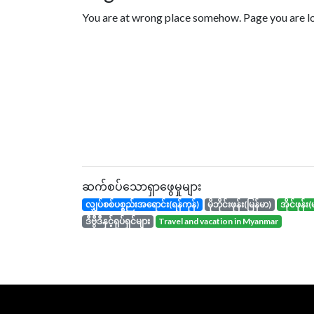
You are at wrong place somehow. Page you are loo
ဆက်စပ်သောရှာဖွေမှုများ
လျှပ်စစ်ပစ္စည်းအရောင်း(ရန်ကုန်)
မိုဘိုင်းဖုန်း(မြန်မာ)
အိုင်ဖုန
ဒီဗွီဒီနှင့်ရုပ်ရှင်များ
travel and vacation in Myanmar