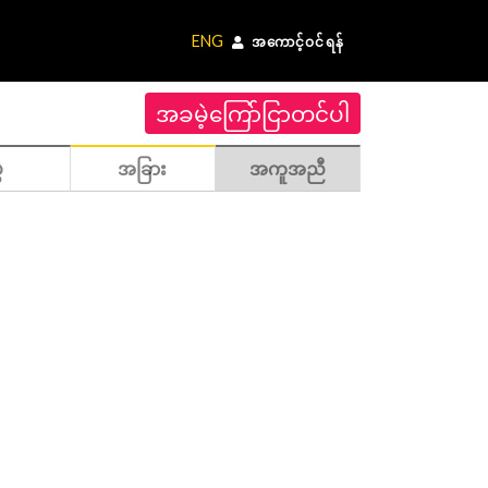
ENG
အကောင့်ဝင်ရန်
အခမဲ့ကြော်ငြာတင်ပါ
ဲ
အခြား
အကူအညီ