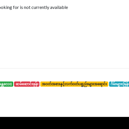
king for is not currently available
်း(မန္တလေး)
ဆမ်ဆောင်းဖုန်း
အဝတ်အစားနှင့်လက်ဝတ်ပစ္စည်းများအရောင်း
ဂိမ်းများ(မြန