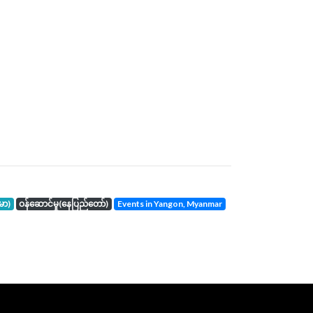
်မာ)
ဝန်ဆောင်မှု(နေပြည်တော်)
events in Yangon, Myanmar