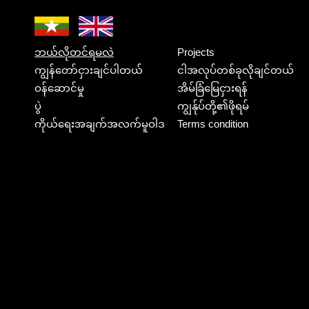
ဘယ်လိုတင်ရမလဲ
Projects
ကျွန်တော်ငှားချင်ပါတယ်
ငါအလုပ်တစ်ခုလိုချင်တယ်
ဝန်ဆောင်မှု
အိမ်ခြံမြေငှားရန်
ပွဲ
ကျွန်ုပ်တို့၏ဖိုရမ်
ကိုယ်ရေးအချက်အလက်မူဝါဒ
Terms condition