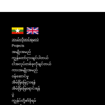
ဘယ်လိုတင်ရမလဲ
Projects
အမျိုးအမည်
ကျွန်တော်ငှားချင်ပါတယ်
ငါအလုပ်တစ်ခုလိုချင်တယ်
ကားအမျိုးအမည်
ဝန်ဆောင်မှု
အိမ်ခြံမြေငှားရန်
အိမ်ခြံမြေရောင်းရန်
ပွဲ
ကျွန်ုပ်တို့၏ဖိုရမ်