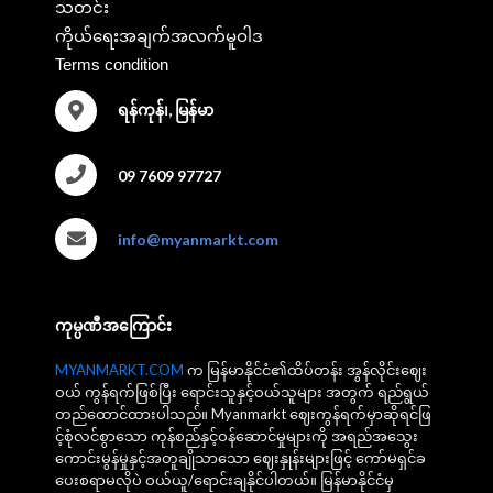
သတင်း
ကိုယ်ရေးအချက်အလက်မူဝါဒ
Terms condition
ရန်ကုန်၊, မြန်မာ
09 7609 97727
info@myanmarkt.com
ကုမ္ပဏီအကြောင်း
MYANMARKT.COM
က မြန်မာနိုင်ငံ၏ထိပ်တန်း အွန်လိုင်းဈေး
ဝယ် ကွန်ရက်ဖြစ်ပြီး ရောင်းသူနှင့်ဝယ်သူများ အတွက် ရည်ရွယ်
တည်ထောင်ထားပါသည်။ Myanmarkt ဈေးကွန်ရက်မှာဆိုရင်ဖြ
င့်စုံလင်စွာသော ကုန်စည်နှင့်ဝန်ဆောင်မှုများကို အရည်အသွေး
ကောင်းမွန်မှုနှင့်အတူချိုသာသော ဈေးနှုန်းများဖြင့် ကော်မရှင်ခ
ပေးစရာမလိုပဲ ဝယ်ယူ/ရောင်းချနိုင်ပါတယ်။ မြန်မာနိုင်ငံမှ