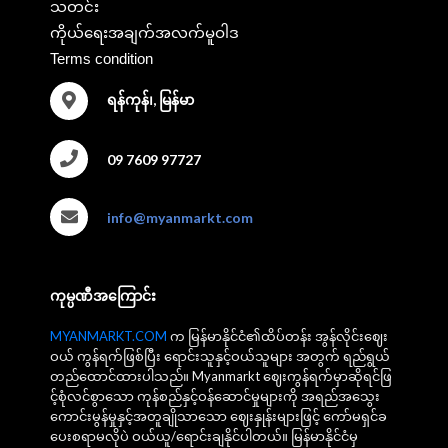
သတင်း
ကိုယ်ရေးအချက်အလက်မူဝါဒ
Terms condition
ရန်ကုန်၊, မြန်မာ
09 7609 97727
info@myanmarkt.com
ကုမ္ပဏီအကြောင်း
MYANMARKT.COM
က မြန်မာနိုင်ငံ၏ထိပ်တန်း အွန်လိုင်းဈေး
ဝယ် ကွန်ရက်ဖြစ်ပြီး ရောင်းသူနှင့်ဝယ်သူများ အတွက် ရည်ရွယ်
တည်ထောင်ထားပါသည်။ Myanmarkt ဈေးကွန်ရက်မှာဆိုရင်ဖြ
င့်စုံလင်စွာသော ကုန်စည်နှင့်ဝန်ဆောင်မှုများကို အရည်အသွေး
ကောင်းမွန်မှုနှင့်အတူချိုသာသော ဈေးနှုန်းများဖြင့် ကော်မရှင်ခ
ပေးစရာမလိုပဲ ဝယ်ယူ/ရောင်းချနိုင်ပါတယ်။ မြန်မာနိုင်ငံမှ