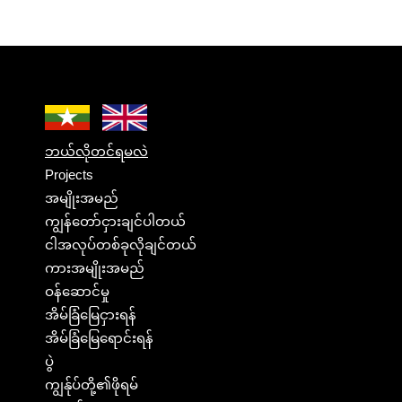
ဘယ်လိုတင်ရမလဲ
Projects
အမျိုးအမည်
ကျွန်တော်ငှားချင်ပါတယ်
ငါအလုပ်တစ်ခုလိုချင်တယ်
ကားအမျိုးအမည်
ဝန်ဆောင်မှု
အိမ်ခြံမြေငှားရန်
အိမ်ခြံမြေရောင်းရန်
ပွဲ
ကျွန်ုပ်တို့၏ဖိုရမ်