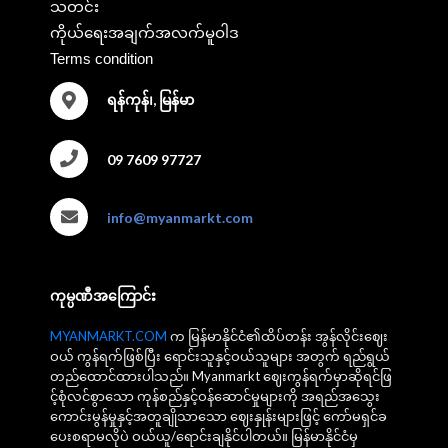
သတင်း
ကိုယ်ရေးအချက်အလက်မူဝါဒ
Terms condition
ရန်ကုန်၊, မြန်မာ
09 7609 97727
info@myanmarkt.com
ကုမ္ပဏီအကြောင်း
MYANMARKT.COM
က မြန်မာနိုင်ငံ၏ထိပ်တန်း အွန်လိုင်းဈေး
ဝယ် ကွန်ရက်ဖြစ်ပြီး ရောင်းသူနှင့်ဝယ်သူများ အတွက် ရည်ရွယ်
တည်ထောင်ထားပါသည်။ Myanmarkt ဈေးကွန်ရက်မှာဆိုရင်ဖြ
င့်စုံလင်စွာသော ကုန်စည်နှင့်ဝန်ဆောင်မှုများကို အရည်အသွေး
ကောင်းမွန်မှုနှင့်အတူချိုသာသော ဈေးနှုန်းများဖြင့် ကော်မရှင်ခ
ပေးစရာမလိုပဲ ဝယ်ယူ/ရောင်းချနိုင်ပါတယ်။ မြန်မာနိုင်ငံမှ