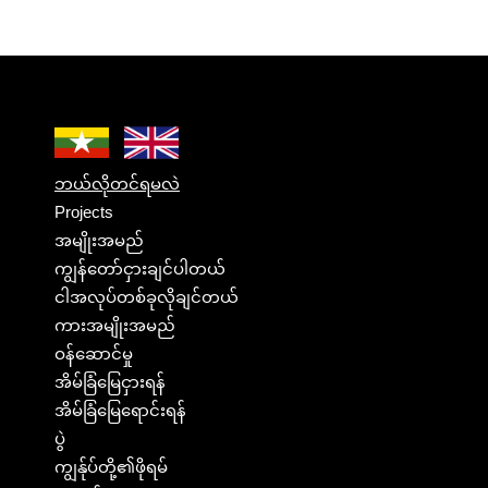
ဘယ်လိုတင်ရမလဲ
Projects
အမျိုးအမည်
ကျွန်တော်ငှားချင်ပါတယ်
ငါအလုပ်တစ်ခုလိုချင်တယ်
ကားအမျိုးအမည်
ဝန်ဆောင်မှု
အိမ်ခြံမြေငှားရန်
အိမ်ခြံမြေရောင်းရန်
ပွဲ
ကျွန်ုပ်တို့၏ဖိုရမ်