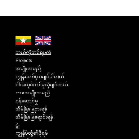
ဘယ်လိုတင်ရမလဲ
Projects
အမျိုးအမည်
ကျွန်တော်ငှားချင်ပါတယ်
ငါအလုပ်တစ်ခုလိုချင်တယ်
ကားအမျိုးအမည်
ဝန်ဆောင်မှု
အိမ်ခြံမြေငှားရန်
အိမ်ခြံမြေရောင်းရန်
ပွဲ
ကျွန်ုပ်တို့၏ဖိုရမ်