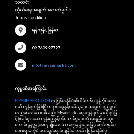
သတင်း
ကိုယ်ရေးအချက်အလက်မူဝါဒ
Terms condition
ရန်ကုန်၊, မြန်မာ
09 7609 97727
info@myanmarkt.com
ကုမ္ပဏီအကြောင်း
MYANMARKT.COM
က မြန်မာနိုင်ငံ၏ထိပ်တန်း အွန်လိုင်းဈေး
ဝယ် ကွန်ရက်ဖြစ်ပြီး ရောင်းသူနှင့်ဝယ်သူများ အတွက် ရည်ရွယ်
တည်ထောင်ထားပါသည်။ Myanmarkt ဈေးကွန်ရက်မှာဆိုရင်ဖြ
င့်စုံလင်စွာသော ကုန်စည်နှင့်ဝန်ဆောင်မှုများကို အရည်အသွေး
ကောင်းမွန်မှုနှင့်အတူချိုသာသော ဈေးနှုန်းများဖြင့် ကော်မရှင်ခ
ပေးစရာမလိုပဲ ဝယ်ယူ/ရောင်းချနိုင်ပါတယ်။ မြန်မာနိုင်ငံမှ