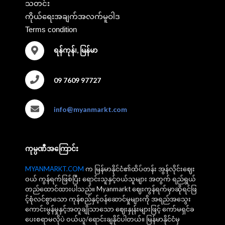
သတင်း
ကိုယ်ရေးအချက်အလက်မူဝါဒ
Terms condition
ရန်ကုန်၊, မြန်မာ
09 7609 97727
info@myanmarkt.com
ကုမ္ပဏီအကြောင်း
MYANMARKT.COM
က မြန်မာနိုင်ငံ၏ထိပ်တန်း အွန်လိုင်းဈေး
ဝယ် ကွန်ရက်ဖြစ်ပြီး ရောင်းသူနှင့်ဝယ်သူများ အတွက် ရည်ရွယ်
တည်ထောင်ထားပါသည်။ Myanmarkt ဈေးကွန်ရက်မှာဆိုရင်ဖြ
င့်စုံလင်စွာသော ကုန်စည်နှင့်ဝန်ဆောင်မှုများကို အရည်အသွေး
ကောင်းမွန်မှုနှင့်အတူချိုသာသော ဈေးနှုန်းများဖြင့် ကော်မရှင်ခ
ပေးစရာမလိုပဲ ဝယ်ယူ/ရောင်းချနိုင်ပါတယ်။ မြန်မာနိုင်ငံမှ