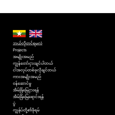
ဘယ်လိုတင်ရမလဲ
Projects
အမျိုးအမည်
ကျွန်တော်ငှားချင်ပါတယ်
ငါအလုပ်တစ်ခုလိုချင်တယ်
ကားအမျိုးအမည်
ဝန်ဆောင်မှု
အိမ်ခြံမြေငှားရန်
အိမ်ခြံမြေရောင်းရန်
ပွဲ
ကျွန်ုပ်တို့၏ဖိုရမ်