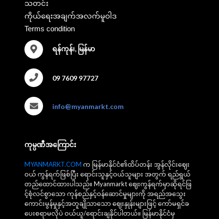
သတင်း
ကိုယ်ရေးအချက်အလက်မူဝါဒ
Terms condition
ရန်ကုန်၊, မြန်မာ
09 7609 97727
info@myanmarkt.com
ကုမ္ပဏီအကြောင်း
MYANMARKT.COM
က မြန်မာနိုင်ငံ၏ထိပ်တန်း အွန်လိုင်းဈေး
ဝယ် ကွန်ရက်ဖြစ်ပြီး ရောင်းသူနှင့်ဝယ်သူများ အတွက် ရည်ရွယ်
တည်ထောင်ထားပါသည်။ Myanmarkt ဈေးကွန်ရက်မှာဆိုရင်ဖြ
င့်စုံလင်စွာသော ကုန်စည်နှင့်ဝန်ဆောင်မှုများကို အရည်အသွေး
ကောင်းမွန်မှုနှင့်အတူချိုသာသော ဈေးနှုန်းများဖြင့် ကော်မရှင်ခ
ပေးစရာမလိုပဲ ဝယ်ယူ/ရောင်းချနိုင်ပါတယ်။ မြန်မာနိုင်ငံမှ