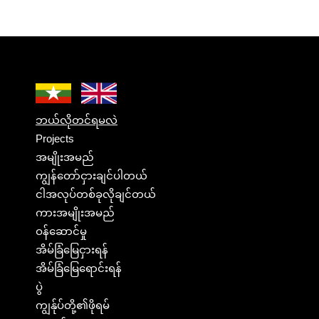
ဘယ်လိုတင်ရမလဲ
Projects
အမျိုးအမည်
ကျွန်တော်ငှားချင်ပါတယ်
ငါအလုပ်တစ်ခုလိုချင်တယ်
ကားအမျိုးအမည်
ဝန်ဆောင်မှု
အိမ်ခြံမြေငှားရန်
အိမ်ခြံမြေရောင်းရန်
ပွဲ
ကျွန်ုပ်တို့၏ဖိုရမ်