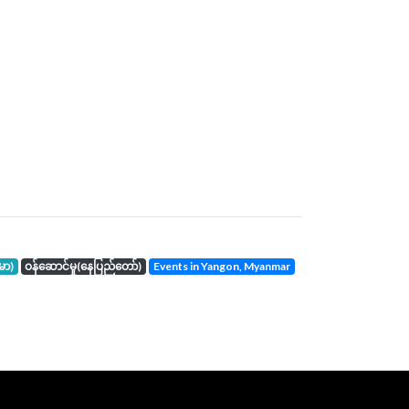
်မာ)
ဝန်ဆောင်မှု(နေပြည်တော်)
events in Yangon, Myanmar