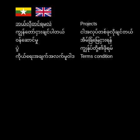
ဘယ်လိုတင်ရမလဲ
Projects
ကျွန်တော်ငှားချင်ပါတယ်
ငါအလုပ်တစ်ခုလိုချင်တယ်
ဝန်ဆောင်မှု
အိမ်ခြံမြေငှားရန်
ပွဲ
ကျွန်ုပ်တို့၏ဖိုရမ်
ကိုယ်ရေးအချက်အလက်မူဝါဒ
Terms condition