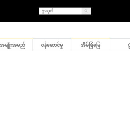
အမျိုးအမည်
ဝန်ဆောင်မှု
အိမ်ခြံမြေ
ပွ