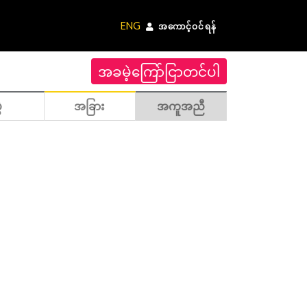
ENG
အကောင့်ဝင်ရန်
အခမဲ့ကြော်ငြာတင်ပါ
ဲ
အခြား
အကူအညီ