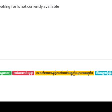
king for is not currently available
်း(မန္တလေး)
ဆမ်ဆောင်းဖုန်း
အဝတ်အစားနှင့်လက်ဝတ်ပစ္စည်းများအရောင်း
ဂိမ်းများ(မြန