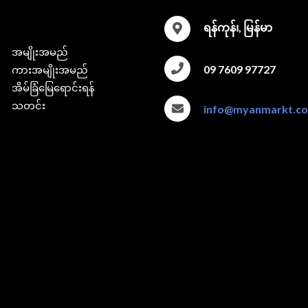
ရန်ကုန်၊, မြန်မာ
အမျိုးအမည်
09 7609 97727
ကားအမျိုးအမည်
အိမ်ခြံမြေရောင်းရန်
သတင်း
info@myanmarkt.c