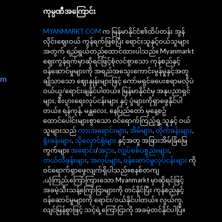
ကုမ္ပဏီအကြောင်း
MYANMARKT.COM
က မြန်မာနိုင်ငံ၏ထိပ်တန်း အွန်
လိုင်းဈေးဝယ် ကွန်ရက်ဖြစ်ပြီး ရောင်းသူနှင့်ဝယ်သူများ
အတွက် ရည်ရွယ်တည်ထောင်ထားပါသည်။ Myanmarkt
ဈေးကွန်ရက်မှာဆိုရင်ဖြင့်စုံလင်စွာသော ကုန်စည်နှင့်
ဝန်ဆောင်မှုများကို အရည်အသွေးကောင်းမွန်မှုနှင့်အတူ
om
ချိုသာသော ဈေးနှုန်းများဖြင့် ကော်မရှင်ခပေးစရာမလိုပဲ
ဝယ်ယူ/ရောင်းချနိုင်ပါတယ်။ မြန်မာနိုင်ငံမှ အနုပညာရှင်
များ, စီးပွားရေးလုပ်ငန်းများ နှင့် ပွဲများကိုရှာဖွေနိုင်ပါ
တယ်။ ရန်ကုန်, မန္တလေး, နေပြည်တော် မှနေ့စဥ်
ထောင်ပေါင်းများစွာသော ဝင်ရောက်ကြည့်ရှု့သူနှင့် ဝယ်
သူများသည်
ကားအရောင်းများ
,
အိမ်များ
,
တိုက်ခန်းများ
,
ရုံးခန်းများ
,
သိုလှောင်ရုံများ
နှင့်အတူ အခြားအိမ်ခြံမြေ
ကွက်များ
အရောင်း
/
အငှား
,
လျှပ်စစ်ပစ္စည်းများ
,
တယ်လီဖုန်းများ
,
အလုပ်များ
,
ဝန်ဆောင်မှုလုပ်ငန်းများ
ကို
ဝင်ရောက်ရှာဖွေလျက်ရှိပါသည်။စနစ်တကျ
,ယုံကြည်,ကြော်ကြားသော Myanmarkt မှာဆိုရင်ဖြင့်
အခမဲ့သီးသန့်ကြော်ငြာများကို တင်နိုင်ပြီး ကုန်စည်နှင့်
ဝန်ဆောင်မှုများကို ရောင်း/ဝယ်နိုင်ပါတယ်။ လွယ်ကူ,
လျင်မြန်စွာဖြင့် သင့်ရဲ့ကြော်ငြာကို အခမဲ့တင်နိုင်ပါပြီ။