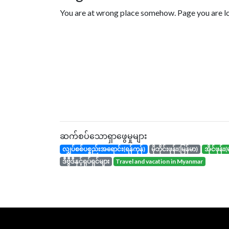
You are at wrong place somehow. Page you are loo
ဆက်စပ်သောရှာဖွေမှုများ
လျှပ်စစ်ပစ္စည်းအရောင်း(ရန်ကုန်)
မိုဘိုင်းဖုန်း(မြန်မာ)
အိုင်ဖုန
ဒီဗွီဒီနှင့်ရုပ်ရှင်များ
travel and vacation in Myanmar