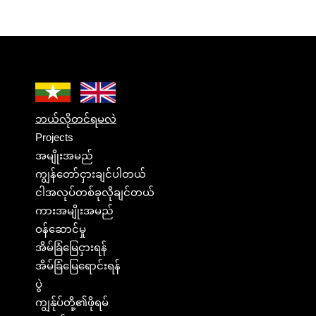
ဘယ်လိုတင်ရမလဲ
Projects
အမျိုးအမည်
ကျွန်တော်ငှားချင်ပါတယ်
ငါအလုပ်တစ်ခုလိုချင်တယ်
ကားအမျိုးအမည်
ဝန်ဆောင်မှု
အိမ်ခြံမြေငှားရန်
အိမ်ခြံမြေရောင်းရန်
ပွဲ
ကျွန်ုပ်တို့၏ဖိုရမ်