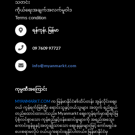
သတင်း
ကိုယ်ရေးအချက်အလက်မူဝါဒ
Terms condition
ရန်ကုန်၊, မြန်မာ
09 7609 97727
info@myanmarkt.com
ကုမ္ပဏီအကြောင်း
MYANMARKT.COM
က မြန်မာနိုင်ငံ၏ထိပ်တန်း အွန်လိုင်းဈေး
ဝယ် ကွန်ရက်ဖြစ်ပြီး ရောင်းသူနှင့်ဝယ်သူများ အတွက် ရည်ရွယ်
တည်ထောင်ထားပါသည်။ Myanmarkt ဈေးကွန်ရက်မှာဆိုရင်ဖြ
င့်စုံလင်စွာသော ကုန်စည်နှင့်ဝန်ဆောင်မှုများကို အရည်အသွေး
ကောင်းမွန်မှုနှင့်အတူချိုသာသော ဈေးနှုန်းများဖြင့် ကော်မရှင်ခ
ပေးစရာမလိုပဲ ဝယ်ယူ/ရောင်းချနိုင်ပါတယ်။ မြန်မာနိုင်ငံမှ