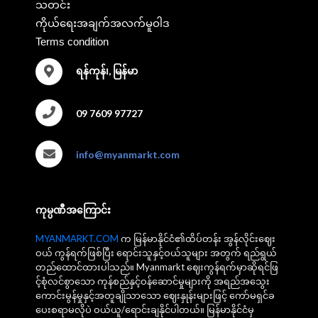
သတင်း
ကိုယ်ရေးအချက်အလက်မူဝါဒ
Terms condition
ရန်ကုန်၊, မြန်မာ
09 7609 97727
info@myanmarkt.com
ကုမ္ပဏီအကြောင်း
MYANMARKT.COM
က မြန်မာနိုင်ငံ၏ထိပ်တန်း အွန်လိုင်းဈေး
ဝယ် ကွန်ရက်ဖြစ်ပြီး ရောင်းသူနှင့်ဝယ်သူများ အတွက် ရည်ရွယ်
တည်ထောင်ထားပါသည်။ Myanmarkt ဈေးကွန်ရက်မှာဆိုရင်ဖြ
င့်စုံလင်စွာသော ကုန်စည်နှင့်ဝန်ဆောင်မှုများကို အရည်အသွေး
ကောင်းမွန်မှုနှင့်အတူချိုသာသော ဈေးနှုန်းများဖြင့် ကော်မရှင်ခ
ပေးစရာမလိုပဲ ဝယ်ယူ/ရောင်းချနိုင်ပါတယ်။ မြန်မာနိုင်ငံမှ