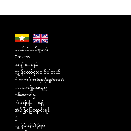
ဘယ်လိုတင်ရမလဲ
Projects
အမျိုးအမည်
ကျွန်တော်ငှားချင်ပါတယ်
ငါအလုပ်တစ်ခုလိုချင်တယ်
ကားအမျိုးအမည်
ဝန်ဆောင်မှု
အိမ်ခြံမြေငှားရန်
အိမ်ခြံမြေရောင်းရန်
ပွဲ
ကျွန်ုပ်တို့၏ဖိုရမ်