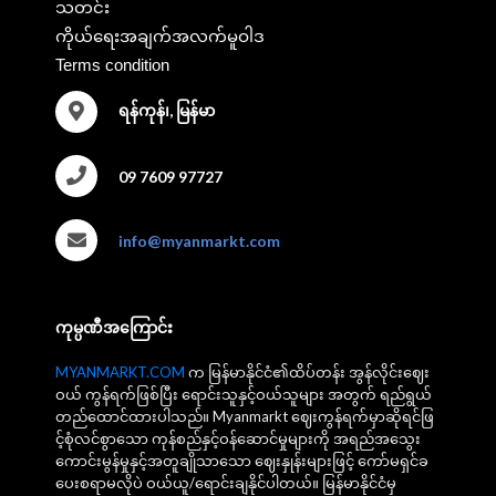
သတင်း
ကိုယ်ရေးအချက်အလက်မူဝါဒ
Terms condition
ရန်ကုန်၊, မြန်မာ
09 7609 97727
info@myanmarkt.com
ကုမ္ပဏီအကြောင်း
MYANMARKT.COM
က မြန်မာနိုင်ငံ၏ထိပ်တန်း အွန်လိုင်းဈေး
ဝယ် ကွန်ရက်ဖြစ်ပြီး ရောင်းသူနှင့်ဝယ်သူများ အတွက် ရည်ရွယ်
တည်ထောင်ထားပါသည်။ Myanmarkt ဈေးကွန်ရက်မှာဆိုရင်ဖြ
င့်စုံလင်စွာသော ကုန်စည်နှင့်ဝန်ဆောင်မှုများကို အရည်အသွေး
ကောင်းမွန်မှုနှင့်အတူချိုသာသော ဈေးနှုန်းများဖြင့် ကော်မရှင်ခ
ပေးစရာမလိုပဲ ဝယ်ယူ/ရောင်းချနိုင်ပါတယ်။ မြန်မာနိုင်ငံမှ