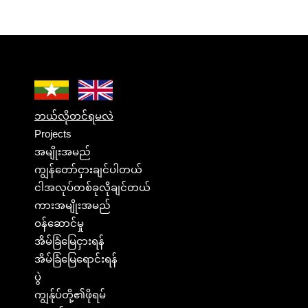
ဘယ်လိုတင်ရမလဲ
Projects
အမျိုးအမည်
ကျွန်တော်ငှားချင်ပါတယ်
ငါအလုပ်တစ်ခုလိုချင်တယ်
ကားအမျိုးအမည်
ဝန်ဆောင်မှု
အိမ်ခြံမြေငှားရန်
အိမ်ခြံမြေရောင်းရန်
ပွဲ
ကျွန်ုပ်တို့၏ဖိုရမ်