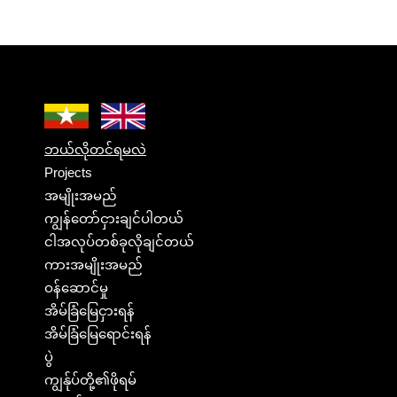
ဘယ်လိုတင်ရမလဲ
Projects
အမျိုးအမည်
ကျွန်တော်ငှားချင်ပါတယ်
ငါအလုပ်တစ်ခုလိုချင်တယ်
ကားအမျိုးအမည်
ဝန်ဆောင်မှု
အိမ်ခြံမြေငှားရန်
အိမ်ခြံမြေရောင်းရန်
ပွဲ
ကျွန်ုပ်တို့၏ဖိုရမ်