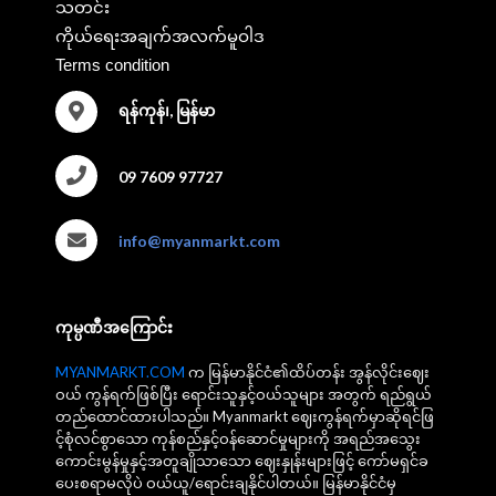
သတင်း
ကိုယ်ရေးအချက်အလက်မူဝါဒ
Terms condition
ရန်ကုန်၊, မြန်မာ
09 7609 97727
info@myanmarkt.com
ကုမ္ပဏီအကြောင်း
MYANMARKT.COM
က မြန်မာနိုင်ငံ၏ထိပ်တန်း အွန်လိုင်းဈေး
ဝယ် ကွန်ရက်ဖြစ်ပြီး ရောင်းသူနှင့်ဝယ်သူများ အတွက် ရည်ရွယ်
တည်ထောင်ထားပါသည်။ Myanmarkt ဈေးကွန်ရက်မှာဆိုရင်ဖြ
င့်စုံလင်စွာသော ကုန်စည်နှင့်ဝန်ဆောင်မှုများကို အရည်အသွေး
ကောင်းမွန်မှုနှင့်အတူချိုသာသော ဈေးနှုန်းများဖြင့် ကော်မရှင်ခ
ပေးစရာမလိုပဲ ဝယ်ယူ/ရောင်းချနိုင်ပါတယ်။ မြန်မာနိုင်ငံမှ