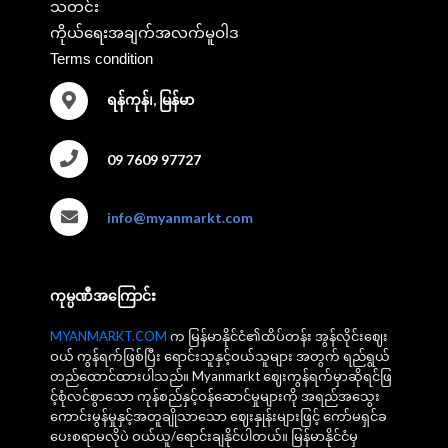
သတင်း
ကိုယ်ရေးအချက်အလက်မူဝါဒ
Terms condition
ရန်ကုန်၊, မြန်မာ
09 7609 97727
info@myanmarkt.com
ကုမ္ပဏီအကြောင်း
MYANMARKT.COM
က မြန်မာနိုင်ငံ၏ထိပ်တန်း အွန်လိုင်းဈေး
ဝယ် ကွန်ရက်ဖြစ်ပြီး ရောင်းသူနှင့်ဝယ်သူများ အတွက် ရည်ရွယ်
တည်ထောင်ထားပါသည်။ Myanmarkt ဈေးကွန်ရက်မှာဆိုရင်ဖြ
င့်စုံလင်စွာသော ကုန်စည်နှင့်ဝန်ဆောင်မှုများကို အရည်အသွေး
ကောင်းမွန်မှုနှင့်အတူချိုသာသော ဈေးနှုန်းများဖြင့် ကော်မရှင်ခ
ပေးစရာမလိုပဲ ဝယ်ယူ/ရောင်းချနိုင်ပါတယ်။ မြန်မာနိုင်ငံမှ