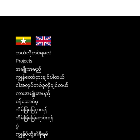
ဘယ်လိုတင်ရမလဲ
Projects
အမျိုးအမည်
ကျွန်တော်ငှားချင်ပါတယ်
ငါအလုပ်တစ်ခုလိုချင်တယ်
ကားအမျိုးအမည်
ဝန်ဆောင်မှု
အိမ်ခြံမြေငှားရန်
အိမ်ခြံမြေရောင်းရန်
ပွဲ
ကျွန်ုပ်တို့၏ဖိုရမ်