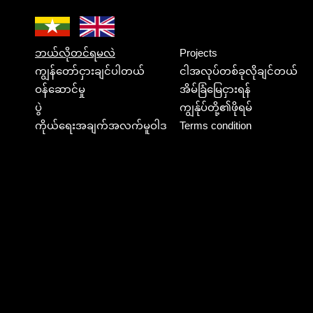
ဘယ်လိုတင်ရမလဲ
Projects
ကျွန်တော်ငှားချင်ပါတယ်
ငါအလုပ်တစ်ခုလိုချင်တယ်
ဝန်ဆောင်မှု
အိမ်ခြံမြေငှားရန်
ပွဲ
ကျွန်ုပ်တို့၏ဖိုရမ်
ကိုယ်ရေးအချက်အလက်မူဝါဒ
Terms condition