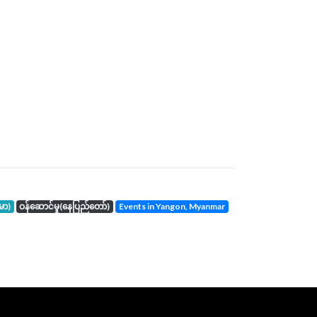
်မာ)
ဝန်ဆောင်မှု(နေပြည်တော်)
events in Yangon, Myanmar