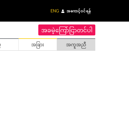
ENG
အကောင့်ဝင်ရန်
အခမဲ့ကြော်ငြာတင်ပါ
ဲ
အခြား
အကူအညီ