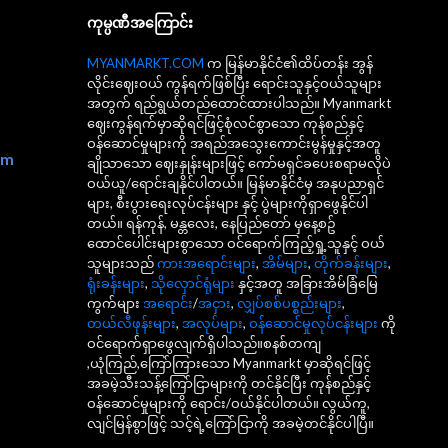
ကုမ္ပဏီအကြောင်း
MYANMARKT.COM
က မြန်မာနိုင်ငံ၏ထိပ်တန်း အွန်
လိုင်းဈေးဝယ် ကွန်ရက်ဖြစ်ပြီး ရောင်းသူနှင့်ဝယ်သူများ
အတွက် ရည်ရွယ်တည်ထောင်ထားပါသည်။ Myanmarkt
ဈေးကွန်ရက်မှာဆိုရင်ဖြင့်စုံလင်စွာသော ကုန်စည်နှင့်
ဝန်ဆောင်မှုများကို အရည်အသွေးကောင်းမွန်မှုနှင့်အတူ
om
ချိုသာသော ဈေးနှုန်းများဖြင့် ကော်မရှင်ခပေးစရာမလိုပဲ
ဝယ်ယူ/ရောင်းချနိုင်ပါတယ်။ မြန်မာနိုင်ငံမှ အနုပညာရှင်
များ, စီးပွားရေးလုပ်ငန်းများ နှင့် ပွဲများကိုရှာဖွေနိုင်ပါ
တယ်။ ရန်ကုန်, မန္တလေး, နေပြည်တော် မှနေ့စဥ်
ထောင်ပေါင်းများစွာသော ဝင်ရောက်ကြည့်ရှု့သူနှင့် ဝယ်
သူများသည်
ကားအရောင်းများ
,
အိမ်များ
,
တိုက်ခန်းများ
,
ရုံးခန်းများ
,
သိုလှောင်ရုံများ
နှင့်အတူ အခြားအိမ်ခြံမြေ
ကွက်များ
အရောင်း
/
အငှား
,
လျှပ်စစ်ပစ္စည်းများ
,
တယ်လီဖုန်းများ
,
အလုပ်များ
,
ဝန်ဆောင်မှုလုပ်ငန်းများ
ကို
ဝင်ရောက်ရှာဖွေလျက်ရှိပါသည်။စနစ်တကျ
,ယုံကြည်,ကြော်ကြားသော Myanmarkt မှာဆိုရင်ဖြင့်
အခမဲ့သီးသန့်ကြော်ငြာများကို တင်နိုင်ပြီး ကုန်စည်နှင့်
ဝန်ဆောင်မှုများကို ရောင်း/ဝယ်နိုင်ပါတယ်။ လွယ်ကူ,
လျင်မြန်စွာဖြင့် သင့်ရဲ့ကြော်ငြာကို အခမဲ့တင်နိုင်ပါပြီ။