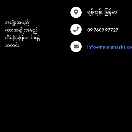
ရန်ကုန်၊, မြန်မာ
အမျိုးအမည်
09 7609 97727
ကားအမျိုးအမည်
အိမ်ခြံမြေရောင်းရန်
သတင်း
info@myanmarkt.c