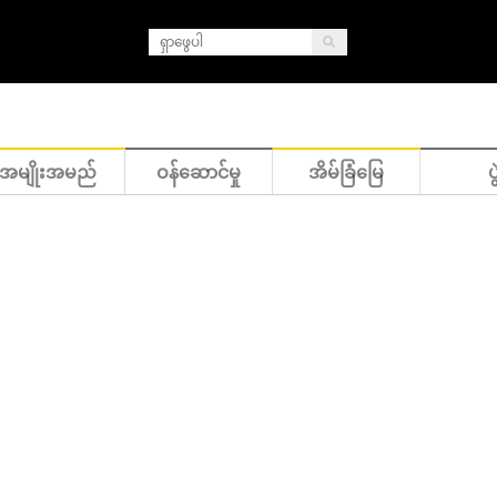
အမျိုးအမည်
ဝန်ဆောင်မှု
အိမ်ခြံမြေ
ပွ