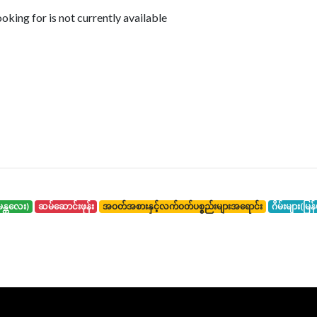
king for is not currently available
်း(မန္တလေး)
ဆမ်ဆောင်းဖုန်း
အဝတ်အစားနှင့်လက်ဝတ်ပစ္စည်းများအရောင်း
ဂိမ်းများ(မြန