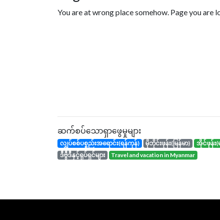
You are at wrong place somehow. Page you are loo
ဆက်စပ်သောရှာဖွေမှုများ
လျှပ်စစ်ပစ္စည်းအရောင်း(ရန်ကုန်)
မိုဘိုင်းဖုန်း(မြန်မာ)
အိုင်ဖုန
ဒီဗွီဒီနှင့်ရုပ်ရှင်များ
travel and vacation in Myanmar