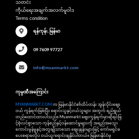
သတင်း
ကိုယ်ရေးအချက်အလက်မူဝါဒ
Terms condition
ရန်ကုန်၊, မြန်မာ
09 7609 97727
info@myanmarkt.com
ကုမ္ပဏီအကြောင်း
MYANMARKT.COM
က မြန်မာနိုင်ငံ၏ထိပ်တန်း အွန်လိုင်းဈေး
ဝယ် ကွန်ရက်ဖြစ်ပြီး ရောင်းသူနှင့်ဝယ်သူများ အတွက် ရည်ရွယ်
တည်ထောင်ထားပါသည်။ Myanmarkt ဈေးကွန်ရက်မှာဆိုရင်ဖြ
င့်စုံလင်စွာသော ကုန်စည်နှင့်ဝန်ဆောင်မှုများကို အရည်အသွေး
ကောင်းမွန်မှုနှင့်အတူချိုသာသော ဈေးနှုန်းများဖြင့် ကော်မရှင်ခ
ပေးစရာမလိုပဲ ဝယ်ယူ/ရောင်းချနိုင်ပါတယ်။ မြန်မာနိုင်ငံမှ