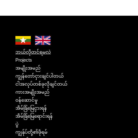
ဘယ်လိုတင်ရမလဲ
Projects
အမျိုးအမည်
ကျွန်တော်ငှားချင်ပါတယ်
ငါအလုပ်တစ်ခုလိုချင်တယ်
ကားအမျိုးအမည်
ဝန်ဆောင်မှု
အိမ်ခြံမြေငှားရန်
အိမ်ခြံမြေရောင်းရန်
ပွဲ
ကျွန်ုပ်တို့၏ဖိုရမ်