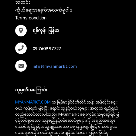
သတင်း
ကိုယ်ရေးအချက်အလက်မူဝါဒ
Terms condition
ရန်ကုန်၊, မြန်မာ
09 7609 97727
info@myanmarkt.com
ကုမ္ပဏီအကြောင်း
MYANMARKT.COM
က မြန်မာနိုင်ငံ၏ထိပ်တန်း အွန်လိုင်းဈေး
ဝယ် ကွန်ရက်ဖြစ်ပြီး ရောင်းသူနှင့်ဝယ်သူများ အတွက် ရည်ရွယ်
တည်ထောင်ထားပါသည်။ Myanmarkt ဈေးကွန်ရက်မှာဆိုရင်ဖြ
င့်စုံလင်စွာသော ကုန်စည်နှင့်ဝန်ဆောင်မှုများကို အရည်အသွေး
ကောင်းမွန်မှုနှင့်အတူချိုသာသော ဈေးနှုန်းများဖြင့် ကော်မရှင်ခ
ပေးစရာမလိုပဲ ဝယ်ယူ/ရောင်းချနိုင်ပါတယ်။ မြန်မာနိုင်ငံမှ