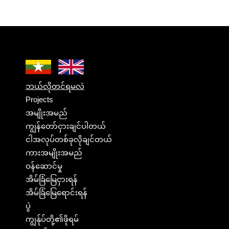
ဘယ်လိုတင်ရမလဲ
Projects
အမျိုးအမည်
ကျွန်တော်ငှားချင်ပါတယ်
ငါအလုပ်တစ်ခုလိုချင်တယ်
ကားအမျိုးအမည်
ဝန်ဆောင်မှု
အိမ်ခြံမြေငှားရန်
အိမ်ခြံမြေရောင်းရန်
ပွဲ
ကျွန်ုပ်တို့၏ဖိုရမ်