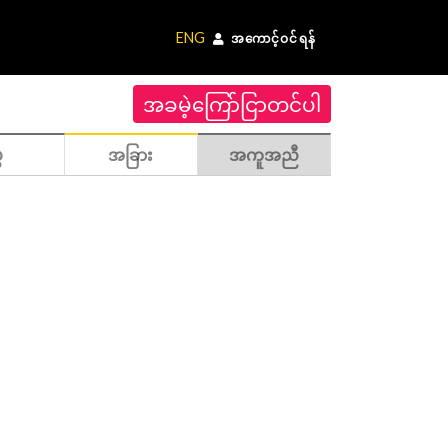
ENG
အကောင့်ဝင်ရန်
အခမဲ့ကြော်ငြာတင်ပါ
ဲ
အခြား
အကူအညီ