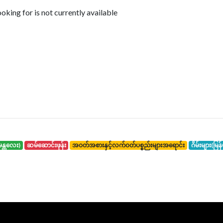
king for is not currently available
်း(မန္တလေး)
ဆမ်ဆောင်းဖုန်း
အဝတ်အစားနှင့်လက်ဝတ်ပစ္စည်းများအရောင်း
ဂိမ်းများ(မြန