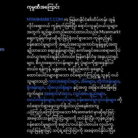
ကုမ္ပဏီအကြောင်း
MYANMARKT.COM
က မြန်မာနိုင်ငံ၏ထိပ်တန်း အွန်
လိုင်းဈေးဝယ် ကွန်ရက်ဖြစ်ပြီး ရောင်းသူနှင့်ဝယ်သူများ
အတွက် ရည်ရွယ်တည်ထောင်ထားပါသည်။ Myanmarkt
ဈေးကွန်ရက်မှာဆိုရင်ဖြင့်စုံလင်စွာသော ကုန်စည်နှင့်
ဝန်ဆောင်မှုများကို အရည်အသွေးကောင်းမွန်မှုနှင့်အတူ
om
ချိုသာသော ဈေးနှုန်းများဖြင့် ကော်မရှင်ခပေးစရာမလိုပဲ
ဝယ်ယူ/ရောင်းချနိုင်ပါတယ်။ မြန်မာနိုင်ငံမှ အနုပညာရှင်
များ, စီးပွားရေးလုပ်ငန်းများ နှင့် ပွဲများကိုရှာဖွေနိုင်ပါ
တယ်။ ရန်ကုန်, မန္တလေး, နေပြည်တော် မှနေ့စဥ်
ထောင်ပေါင်းများစွာသော ဝင်ရောက်ကြည့်ရှု့သူနှင့် ဝယ်
သူများသည်
ကားအရောင်းများ
,
အိမ်များ
,
တိုက်ခန်းများ
,
ရုံးခန်းများ
,
သိုလှောင်ရုံများ
နှင့်အတူ အခြားအိမ်ခြံမြေ
ကွက်များ
အရောင်း
/
အငှား
,
လျှပ်စစ်ပစ္စည်းများ
,
တယ်လီဖုန်းများ
,
အလုပ်များ
,
ဝန်ဆောင်မှုလုပ်ငန်းများ
ကို
ဝင်ရောက်ရှာဖွေလျက်ရှိပါသည်။စနစ်တကျ
,ယုံကြည်,ကြော်ကြားသော Myanmarkt မှာဆိုရင်ဖြင့်
အခမဲ့သီးသန့်ကြော်ငြာများကို တင်နိုင်ပြီး ကုန်စည်နှင့်
ဝန်ဆောင်မှုများကို ရောင်း/ဝယ်နိုင်ပါတယ်။ လွယ်ကူ,
လျင်မြန်စွာဖြင့် သင့်ရဲ့ကြော်ငြာကို အခမဲ့တင်နိုင်ပါပြီ။