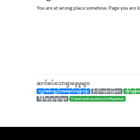
You are at wrong place somehow. Page you are loo
ဆက်စပ်သောရှာဖွေမှုများ
လျှပ်စစ်ပစ္စည်းအရောင်း(ရန်ကုန်)
မိုဘိုင်းဖုန်း(မြန်မာ)
အိုင်ဖုန
ဒီဗွီဒီနှင့်ရုပ်ရှင်များ
travel and vacation in Myanmar