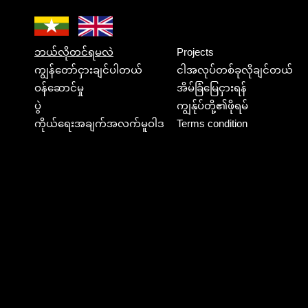
ဘယ်လိုတင်ရမလဲ
Projects
ကျွန်တော်ငှားချင်ပါတယ်
ငါအလုပ်တစ်ခုလိုချင်တယ်
ဝန်ဆောင်မှု
အိမ်ခြံမြေငှားရန်
ပွဲ
ကျွန်ုပ်တို့၏ဖိုရမ်
ကိုယ်ရေးအချက်အလက်မူဝါဒ
Terms condition