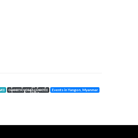
်မာ)
ဝန်ဆောင်မှု(နေပြည်တော်)
events in Yangon, Myanmar