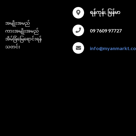
ရန်ကုန်၊, မြန်မာ
အမျိုးအမည်
09 7609 97727
ကားအမျိုးအမည်
အိမ်ခြံမြေရောင်းရန်
သတင်း
info@myanmarkt.c