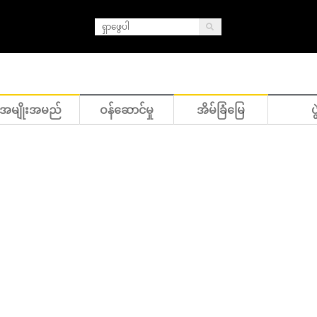
အမျိုးအမည်
ဝန်ဆောင်မှု
အိမ်ခြံမြေ
ပွ