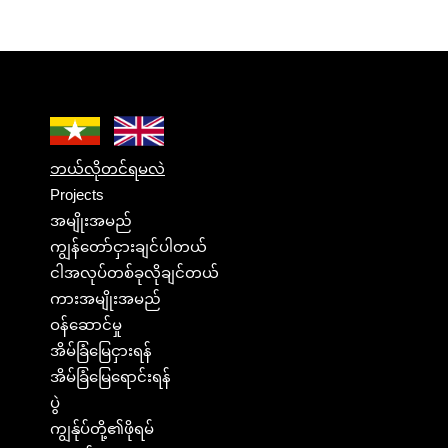
ဘယ်လိုတင်ရမလဲ
Projects
အမျိုးအမည်
ကျွန်တော်ငှားချင်ပါတယ်
ငါအလုပ်တစ်ခုလိုချင်တယ်
ကားအမျိုးအမည်
ဝန်ဆောင်မှု
အိမ်ခြံမြေငှားရန်
အိမ်ခြံမြေရောင်းရန်
ပွဲ
ကျွန်ုပ်တို့၏ဖိုရမ်