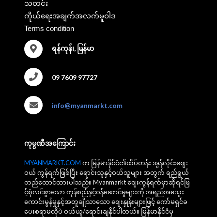
သတင်း
ကိုယ်ရေးအချက်အလက်မူဝါဒ
Terms condition
ရန်ကုန်၊, မြန်မာ
09 7609 97727
info@myanmarkt.com
ကုမ္ပဏီအကြောင်း
MYANMARKT.COM
က မြန်မာနိုင်ငံ၏ထိပ်တန်း အွန်လိုင်းဈေး
ဝယ် ကွန်ရက်ဖြစ်ပြီး ရောင်းသူနှင့်ဝယ်သူများ အတွက် ရည်ရွယ်
တည်ထောင်ထားပါသည်။ Myanmarkt ဈေးကွန်ရက်မှာဆိုရင်ဖြ
င့်စုံလင်စွာသော ကုန်စည်နှင့်ဝန်ဆောင်မှုများကို အရည်အသွေး
ကောင်းမွန်မှုနှင့်အတူချိုသာသော ဈေးနှုန်းများဖြင့် ကော်မရှင်ခ
ပေးစရာမလိုပဲ ဝယ်ယူ/ရောင်းချနိုင်ပါတယ်။ မြန်မာနိုင်ငံမှ