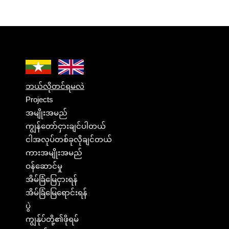
ဘယ်လိုတင်ရမလဲ
Projects
အမျိုးအမည်
ကျွန်တော်ငှားချင်ပါတယ်
ငါအလုပ်တစ်ခုလိုချင်တယ်
ကားအမျိုးအမည်
ဝန်ဆောင်မှု
အိမ်ခြံမြေငှားရန်
အိမ်ခြံမြေရောင်းရန်
ပွဲ
ကျွန်ုပ်တို့၏ဖိုရမ်