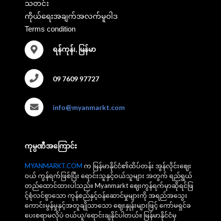
သတင်း
ကိုယ်ရေးအချက်အလက်မူဝါဒ
Terms condition
ရန်ကုန်၊, မြန်မာ
09 7609 97727
info@myanmarkt.com
ကုမ္ပဏီအကြောင်း
MYANMARKT.COM
က မြန်မာနိုင်ငံ၏ထိပ်တန်း အွန်လိုင်းဈေး
ဝယ် ကွန်ရက်ဖြစ်ပြီး ရောင်းသူနှင့်ဝယ်သူများ အတွက် ရည်ရွယ်
တည်ထောင်ထားပါသည်။ Myanmarkt ဈေးကွန်ရက်မှာဆိုရင်ဖြ
င့်စုံလင်စွာသော ကုန်စည်နှင့်ဝန်ဆောင်မှုများကို အရည်အသွေး
ကောင်းမွန်မှုနှင့်အတူချိုသာသော ဈေးနှုန်းများဖြင့် ကော်မရှင်ခ
ပေးစရာမလိုပဲ ဝယ်ယူ/ရောင်းချနိုင်ပါတယ်။ မြန်မာနိုင်ငံမှ