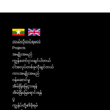
ဘယ်လိုတင်ရမလဲ
Projects
အမျိုးအမည်
ကျွန်တော်ငှားချင်ပါတယ်
ငါအလုပ်တစ်ခုလိုချင်တယ်
ကားအမျိုးအမည်
ဝန်ဆောင်မှု
အိမ်ခြံမြေငှားရန်
အိမ်ခြံမြေရောင်းရန်
ပွဲ
ကျွန်ုပ်တို့၏ဖိုရမ်