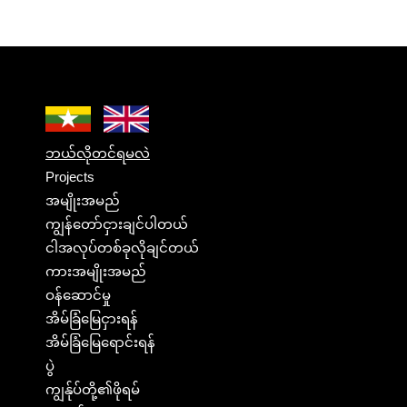
ဘယ်လိုတင်ရမလဲ
Projects
အမျိုးအမည်
ကျွန်တော်ငှားချင်ပါတယ်
ငါအလုပ်တစ်ခုလိုချင်တယ်
ကားအမျိုးအမည်
ဝန်ဆောင်မှု
အိမ်ခြံမြေငှားရန်
အိမ်ခြံမြေရောင်းရန်
ပွဲ
ကျွန်ုပ်တို့၏ဖိုရမ်