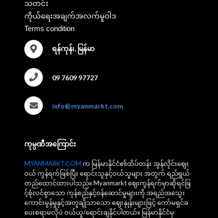
သတင်း
ကိုယ်ရေးအချက်အလက်မူဝါဒ
Terms condition
ရန်ကုန်၊, မြန်မာ
09 7609 97727
info@myanmarkt.com
ကုမ္ပဏီအကြောင်း
MYANMARKT.COM
က မြန်မာနိုင်ငံ၏ထိပ်တန်း အွန်လိုင်းဈေး
ဝယ် ကွန်ရက်ဖြစ်ပြီး ရောင်းသူနှင့်ဝယ်သူများ အတွက် ရည်ရွယ်
တည်ထောင်ထားပါသည်။ Myanmarkt ဈေးကွန်ရက်မှာဆိုရင်ဖြ
င့်စုံလင်စွာသော ကုန်စည်နှင့်ဝန်ဆောင်မှုများကို အရည်အသွေး
ကောင်းမွန်မှုနှင့်အတူချိုသာသော ဈေးနှုန်းများဖြင့် ကော်မရှင်ခ
ပေးစရာမလိုပဲ ဝယ်ယူ/ရောင်းချနိုင်ပါတယ်။ မြန်မာနိုင်ငံမှ