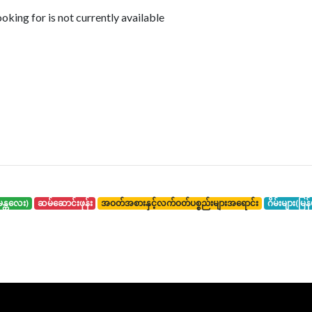
king for is not currently available
်း(မန္တလေး)
ဆမ်ဆောင်းဖုန်း
အဝတ်အစားနှင့်လက်ဝတ်ပစ္စည်းများအရောင်း
ဂိမ်းများ(မြန