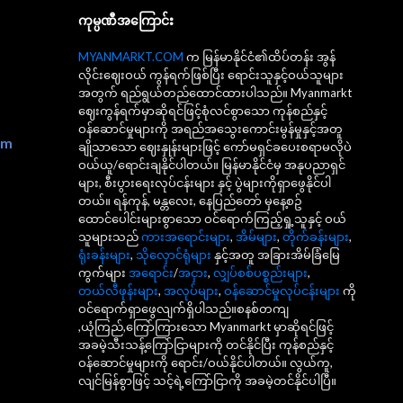
ကုမ္ပဏီအကြောင်း
MYANMARKT.COM
က မြန်မာနိုင်ငံ၏ထိပ်တန်း အွန်
လိုင်းဈေးဝယ် ကွန်ရက်ဖြစ်ပြီး ရောင်းသူနှင့်ဝယ်သူများ
အတွက် ရည်ရွယ်တည်ထောင်ထားပါသည်။ Myanmarkt
ဈေးကွန်ရက်မှာဆိုရင်ဖြင့်စုံလင်စွာသော ကုန်စည်နှင့်
ဝန်ဆောင်မှုများကို အရည်အသွေးကောင်းမွန်မှုနှင့်အတူ
om
ချိုသာသော ဈေးနှုန်းများဖြင့် ကော်မရှင်ခပေးစရာမလိုပဲ
ဝယ်ယူ/ရောင်းချနိုင်ပါတယ်။ မြန်မာနိုင်ငံမှ အနုပညာရှင်
များ, စီးပွားရေးလုပ်ငန်းများ နှင့် ပွဲများကိုရှာဖွေနိုင်ပါ
တယ်။ ရန်ကုန်, မန္တလေး, နေပြည်တော် မှနေ့စဥ်
ထောင်ပေါင်းများစွာသော ဝင်ရောက်ကြည့်ရှု့သူနှင့် ဝယ်
သူများသည်
ကားအရောင်းများ
,
အိမ်များ
,
တိုက်ခန်းများ
,
ရုံးခန်းများ
,
သိုလှောင်ရုံများ
နှင့်အတူ အခြားအိမ်ခြံမြေ
ကွက်များ
အရောင်း
/
အငှား
,
လျှပ်စစ်ပစ္စည်းများ
,
တယ်လီဖုန်းများ
,
အလုပ်များ
,
ဝန်ဆောင်မှုလုပ်ငန်းများ
ကို
ဝင်ရောက်ရှာဖွေလျက်ရှိပါသည်။စနစ်တကျ
,ယုံကြည်,ကြော်ကြားသော Myanmarkt မှာဆိုရင်ဖြင့်
အခမဲ့သီးသန့်ကြော်ငြာများကို တင်နိုင်ပြီး ကုန်စည်နှင့်
ဝန်ဆောင်မှုများကို ရောင်း/ဝယ်နိုင်ပါတယ်။ လွယ်ကူ,
လျင်မြန်စွာဖြင့် သင့်ရဲ့ကြော်ငြာကို အခမဲ့တင်နိုင်ပါပြီ။