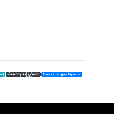
်မာ)
ဝန်ဆောင်မှု(နေပြည်တော်)
events in Yangon, Myanmar