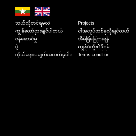
ဘယ်လိုတင်ရမလဲ
Projects
ကျွန်တော်ငှားချင်ပါတယ်
ငါအလုပ်တစ်ခုလိုချင်တယ်
ဝန်ဆောင်မှု
အိမ်ခြံမြေငှားရန်
ပွဲ
ကျွန်ုပ်တို့၏ဖိုရမ်
ကိုယ်ရေးအချက်အလက်မူဝါဒ
Terms condition