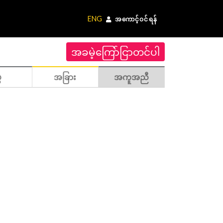
ENG
အကောင့်ဝင်ရန်
အခမဲ့ကြော်ငြာတင်ပါ
ဲ
အခြား
အကူအညီ