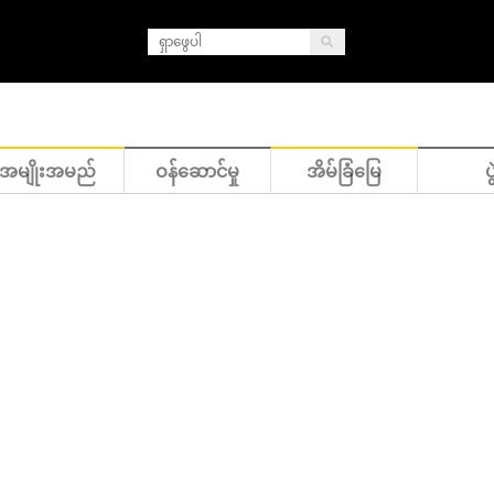
အမျိုးအမည်
ဝန်ဆောင်မှု
အိမ်ခြံမြေ
ပွ