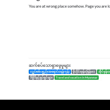
You are at wrong place somehow. Page you are loo
ဆက်စပ်သောရှာဖွေမှုများ
လျှပ်စစ်ပစ္စည်းအရောင်း(ရန်ကုန်)
မိုဘိုင်းဖုန်း(မြန်မာ)
အိုင်ဖုန
ဒီဗွီဒီနှင့်ရုပ်ရှင်များ
travel and vacation in Myanmar