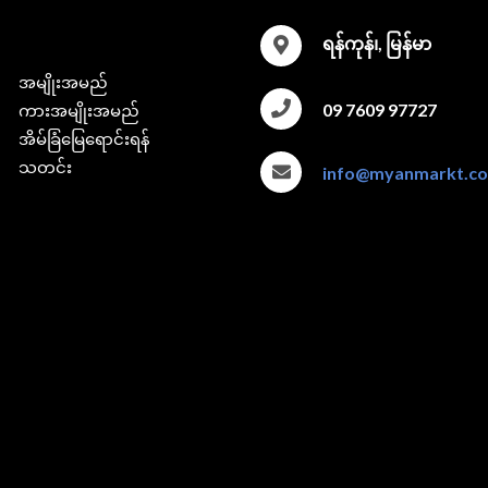
ရန်ကုန်၊, မြန်မာ
အမျိုးအမည်
09 7609 97727
ကားအမျိုးအမည်
အိမ်ခြံမြေရောင်းရန်
သတင်း
info@myanmarkt.c