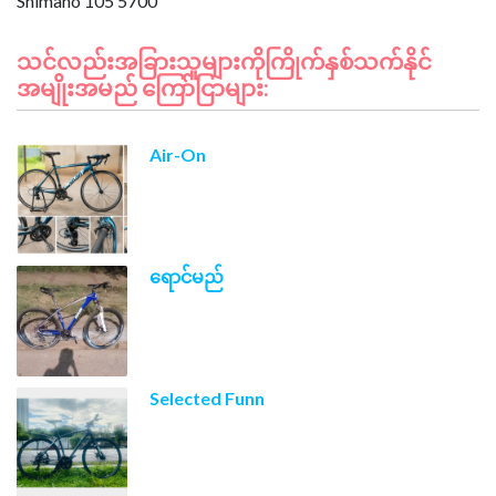
သင်လည်းအခြားသူများကိုကြိုက်နှစ်သက်နိုင်
အမျိုးအမည် ကြော်ငြာများ:
Air-On
ရောင်မည်
Selected Funn