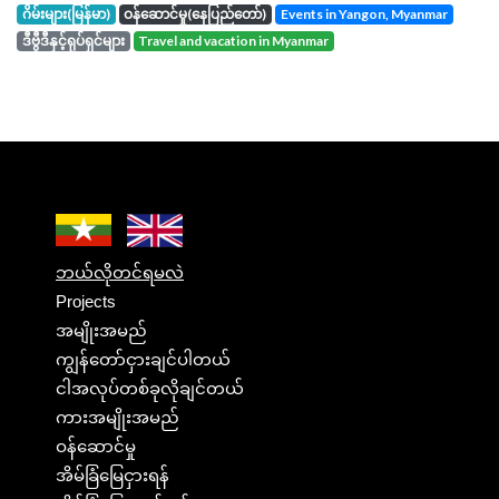
ဂိမ်းများ(မြန်မာ)
ဝန်ဆောင်မှု(နေပြည်တော်)
events in Yangon, Myanmar
ဒီဗွီဒီနှင့်ရုပ်ရှင်များ
travel and vacation in Myanmar
ဘယ်လိုတင်ရမလဲ
Projects
အမျိုးအမည်
ကျွန်တော်ငှားချင်ပါတယ်
ငါအလုပ်တစ်ခုလိုချင်တယ်
ကားအမျိုးအမည်
ဝန်ဆောင်မှု
အိမ်ခြံမြေငှားရန်