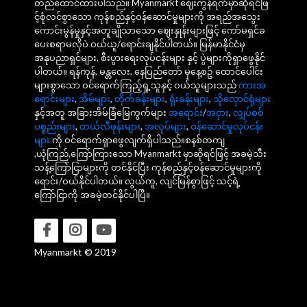
တည်ထောင်ထားပါသည်။ Myanmarkt ဈေးကွန်ရက်မှာဆိုရင်ဖြ
င့်စုံလင်စွာသော ကုန်စည်နှင့်ဝန်ဆောင်မှုများကို အရည်အသွေး
ကောင်းမွန်မှုနှင့်အတူချိုသာသော ဈေးနှုန်းများဖြင့် ကော်မရှင်ခ
ပေးစရာမလိုပဲ ဝယ်ယူ/ရောင်းချနိုင်ပါတယ်။ မြန်မာနိုင်ငံမှ
အနုပညာရှင်များ, စီးပွားရေးလုပ်ငန်းများ နှင့် ပွဲများကိုရှာဖွေနိုင်
ပါတယ်။ ရန်ကုန်, မန္တလေး, နေပြည်တော် မှနေ့စဥ် ထောင်ပေါင်း
များစွာသော ဝင်ရောက်ကြည့်ရှု့သူနှင့် ဝယ်သူများသည်
ကားအ
ရောင်းများ
,
အိမ်များ
,
တိုက်ခန်းများ
,
ရုံးခန်းများ
,
သိုလှောင်ရုံများ
နှင့်အတူ အခြားအိမ်ခြံမြေကွက်များ
အရောင်း
/
အငှား
,
လျှပ်စစ်
ပစ္စည်းများ
,
တယ်လီဖုန်းများ
,
အလုပ်များ
,
ဝန်ဆောင်မှုလုပ်ငန်း
များ
ကို ဝင်ရောက်ရှာဖွေလျက်ရှိပါသည်။စနစ်တကျ
,ယုံကြည်,ကြော်ကြားသော Myanmarkt မှာဆိုရင်ဖြင့် အခမဲ့သီး
သန့်ကြော်ငြာများကို တင်နိုင်ပြီး ကုန်စည်နှင့်ဝန်ဆောင်မှုများကို
ရောင်း/ဝယ်နိုင်ပါတယ်။ လွယ်ကူ, လျင်မြန်စွာဖြင့် သင့်ရဲ့
ကြော်ငြာကို အခမဲ့တင်နိုင်ပါပြီ။
Myanmarkt © 2019