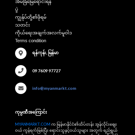
အိမ်ခြံမြေရောင်းရန်
ပွဲ
ကျွန်ုပ်တို့၏ဖိုရမ်
သတင်း
ကိုယ်ရေးအချက်အလက်မူဝါဒ
Terms condition
ရန်ကုန်၊, မြန်မာ
09 7609 97727
info@myanmarkt.com
ကုမ္ပဏီအကြောင်း
MYANMARKT.COM
က မြန်မာနိုင်ငံ၏ထိပ်တန်း အွန်လိုင်းဈေး
ဝယ် ကွန်ရက်ဖြစ်ပြီး ရောင်းသူနှင့်ဝယ်သူများ အတွက် ရည်ရွယ်