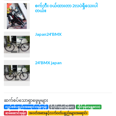
စက်ဘီး ဝယ်ထားတာ 2လပဲရှိသေးပါ
တယ်။
Japan24'BMX
24'BMX japan
ဆက်စပ်သောရှာဖွေမှုများ
လျှပ်စစ်ပစ္စည်းအရောင်း(ရန်ကုန်)
မိုဘိုင်းဖုန်း(မြန်မာ)
အိုင်ဖုန်း(မန္တလေး)
ဆမ်ဆောင်းဖုန်း
အဝတ်အစားနှင့်လက်ဝတ်ပစ္စည်းများအရောင်း