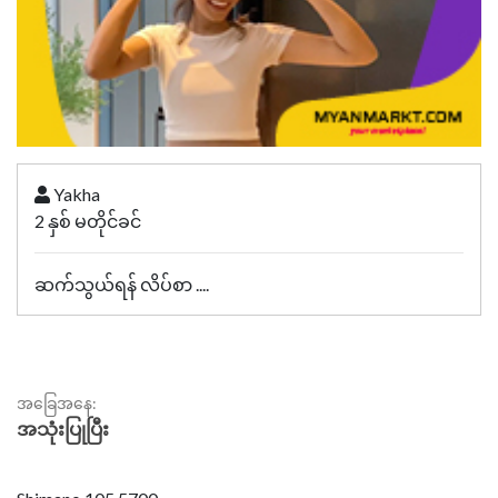
Yakha
2 နှစ် မတိုင်ခင်
ဆက်သွယ်ရန် လိပ်စာ ....
အခြေအနေ:
အသုံးပြုပြီး