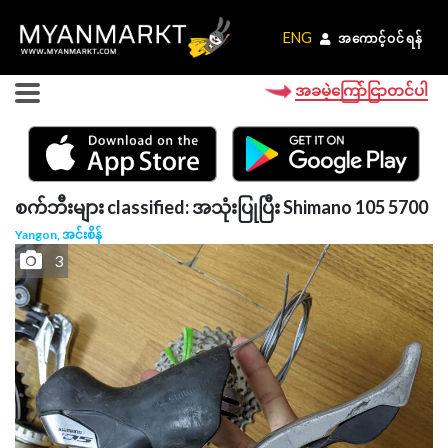
ENG
ENG
အကောင့်ဝင်ရန်
အကောင့်ဝင်ရန်
အခမဲ့ကြော်ငြာတင်ပါ
စက်ဘီးများ classified: အသုံးပြုပြီး Shimano 105 5700
Yangon, အင်းစိန်
3