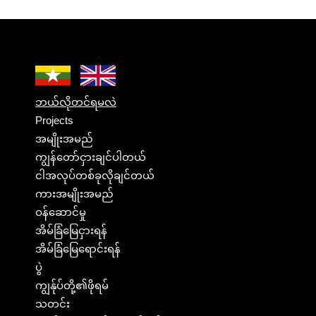
ဘယ်လိုတင်ရမလဲ
Projects
အမျိုးအမည်
ကျွန်တော်ငှားချင်ပါတယ်
ငါအလုပ်တစ်ခုလိုချင်တယ်
ကားအမျိုးအမည်
ဝန်ဆောင်မှု
အိမ်ခြံမြေငှားရန်
အိမ်ခြံမြေရောင်းရန်
ပွဲ
ကျွန်ုပ်တို့၏ဖိုရမ်
သတင်း