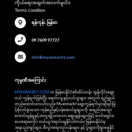
ကိုယ်ရေးအချက်အလက်မူဝါဒ
Terms condition
ရန်ကုန်၊, မြန်မာ
09 7609 97727
info@myanmarkt.com
ကုမ္ပဏီအကြောင်း
MYANMARKT.COM
က မြန်မာနိုင်ငံ၏ထိပ်တန်း အွန်လိုင်းဈေး
ဝယ် ကွန်ရက်ဖြစ်ပြီး ရောင်းသူနှင့်ဝယ်သူများ အတွက် ရည်ရွယ်
တည်ထောင်ထားပါသည်။ Myanmarkt ဈေးကွန်ရက်မှာဆိုရင်ဖြ
င့်စုံလင်စွာသော ကုန်စည်နှင့်ဝန်ဆောင်မှုများကို အရည်အသွေး
ကောင်းမွန်မှုနှင့်အတူချိုသာသော ဈေးနှုန်းများဖြင့် ကော်မရှင်ခ
ပေးစရာမလိုပဲ ဝယ်ယူ/ရောင်းချနိုင်ပါတယ်။ မြန်မာနိုင်ငံမှ
အနုပညာရှင်များ, စီးပွားရေးလုပ်ငန်းများ နှင့် ပွဲများကိုရှာဖွေနိုင်