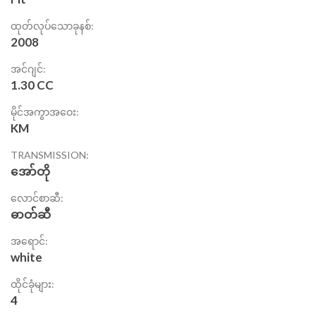
ထုတ်လုပ်သောခုနစ်:
2008
အင်ဂျင်:
1.30 CC
မိုင်အကွာအဝေး:
KM
TRANSMISSION:
အော်တို
လောင်စာဆီ:
ဓာတ်ဆီ
အရောင်:
white
ထိုင်ခုံများ:
4