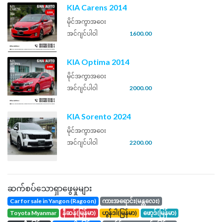
KIA Carens 2014
မိုင်အကွာအဝေး
အင်ဂျင်ပါဝါ
1600.00
KIA Optima 2014
မိုင်အကွာအဝေး
အင်ဂျင်ပါဝါ
2000.00
KIA Sorento 2024
မိုင်အကွာအဝေး
အင်ဂျင်ပါဝါ
2200.00
ဆက်စပ်သောရှာဖွေမှုများ
Car for sale in Yangon (Ragoon)
ကားအရောင်း(မန္တလေး)
toyota Myanmar
နီဆန်(မြန်မာ)
ဟွန်ဒါ(မြန်မာ)
ဖော့ဒ်(မြန်မာ)