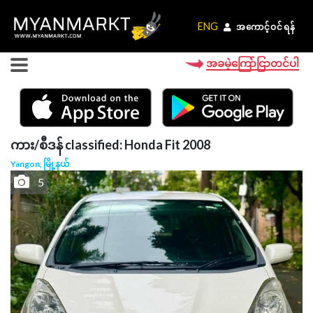
ENG
ENG
အကောင့်ဝင်ရန်
အကောင့်ဝင်ရန်
အခမဲ့ကြော်ငြာတင်ပါ
ကား/စီဒန် classified: Honda Fit 2008
Yangon, မြို့နယ်
5