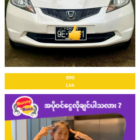
890
Lkh