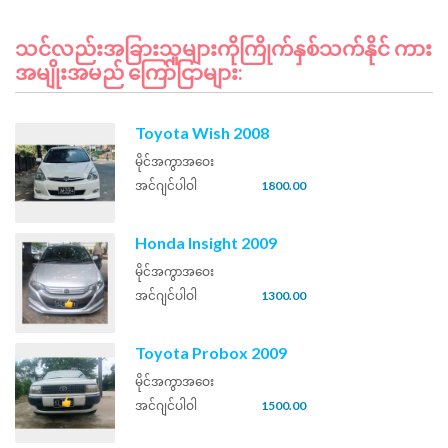
သင်လည်းအခြားသူများကိုကြိုက်နှစ်သက်နိုင် ကား
အမျိုးအမည် ကြော်ငြာများ:
Toyota Wish 2008
မိုင်အကွာအဝေး
အင်ဂျင်ပါဝါ
1800.00
Honda Insight 2009
မိုင်အကွာအဝေး
အင်ဂျင်ပါဝါ
1300.00
Toyota Probox 2009
မိုင်အကွာအဝေး
အင်ဂျင်ပါဝါ
1500.00