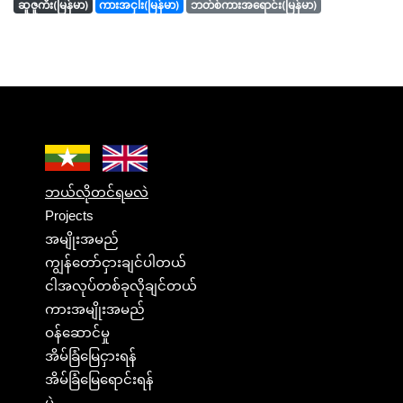
ဆူဇူကီး(မြန်မာ)
ကားအငှါး(မြန်မာ)
ဘတ်စ်ကားအရောင်း(မြန်မာ)
ဘယ်လိုတင်ရမလဲ
Projects
အမျိုးအမည်
ကျွန်တော်ငှားချင်ပါတယ်
ငါအလုပ်တစ်ခုလိုချင်တယ်
ကားအမျိုးအမည်
ဝန်ဆောင်မှု
အိမ်ခြံမြေငှားရန်
အိမ်ခြံမြေရောင်းရန်
ပွဲ