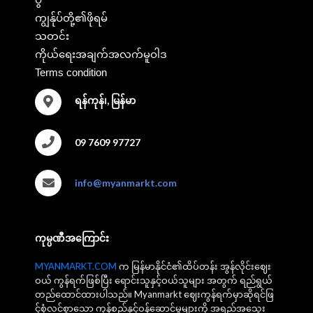
ကျွန်ုပ်တို့၏ဖိုရမ်
သတင်း
ကိုယ်ရေးအချက်အလက်မူဝါဒ
Terms condition
ရန်ကုန်၊, မြန်မာ
09 7609 97727
info@myanmarkt.com
ကုမ္ပဏီအကြောင်း
MYANMARKT.COM
က မြန်မာနိုင်ငံ၏ထိပ်တန်း အွန်လိုင်းဈေး
ဝယ် ကွန်ရက်ဖြစ်ပြီး ရောင်းသူနှင့်ဝယ်သူများ အတွက် ရည်ရွယ်
တည်ထောင်ထားပါသည်။ Myanmarkt ဈေးကွန်ရက်မှာဆိုရင်ဖြ
င့်စုံလင်စွာသော ကုန်စည်နှင့်ဝန်ဆောင်မှုများကို အရည်အသွေး