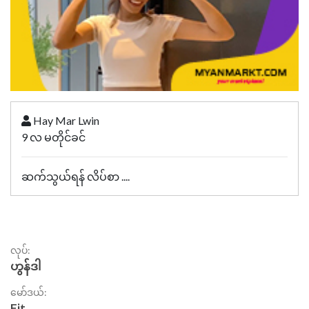
Hay Mar Lwin
9 လ မတိုင်ခင်
ဆက်သွယ်ရန် လိပ်စာ ....
လုပ်:
ဟွန်ဒါ
မော်ဒယ်:
Fit