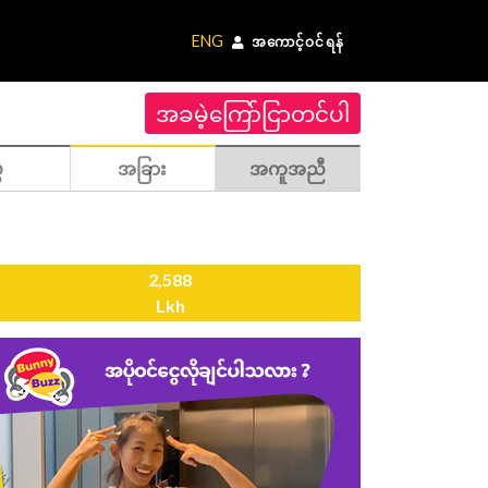
ENG
အကောင့်ဝင်ရန်
အခမဲ့ကြော်ငြာတင်ပါ
ဲ
အခြား
အကူအညီ
2,588
Lkh