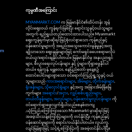
ကုမ္ပဏီအကြောင်း
MYANMARKT.COM
က မြန်မာနိုင်ငံ၏ထိပ်တန်း အွန်
လိုင်းဈေးဝယ် ကွန်ရက်ဖြစ်ပြီး ရောင်းသူနှင့်ဝယ်သူများ
အတွက် ရည်ရွယ်တည်ထောင်ထားပါသည်။ Myanmarkt
ဈေးကွန်ရက်မှာဆိုရင်ဖြင့်စုံလင်စွာသော ကုန်စည်နှင့်
ဝန်ဆောင်မှုများကို အရည်အသွေးကောင်းမွန်မှုနှင့်အတူ
om
ချိုသာသော ဈေးနှုန်းများဖြင့် ကော်မရှင်ခပေးစရာမလိုပဲ
ဝယ်ယူ/ရောင်းချနိုင်ပါတယ်။ မြန်မာနိုင်ငံမှ အနုပညာရှင်
များ, စီးပွားရေးလုပ်ငန်းများ နှင့် ပွဲများကိုရှာဖွေနိုင်ပါ
တယ်။ ရန်ကုန်, မန္တလေး, နေပြည်တော် မှနေ့စဥ်
ထောင်ပေါင်းများစွာသော ဝင်ရောက်ကြည့်ရှု့သူနှင့် ဝယ်
သူများသည်
ကားအရောင်းများ
,
အိမ်များ
,
တိုက်ခန်းများ
,
ရုံးခန်းများ
,
သိုလှောင်ရုံများ
နှင့်အတူ အခြားအိမ်ခြံမြေ
ကွက်များ
အရောင်း
/
အငှား
,
လျှပ်စစ်ပစ္စည်းများ
,
တယ်လီဖုန်းများ
,
အလုပ်များ
,
ဝန်ဆောင်မှုလုပ်ငန်းများ
ကို
ဝင်ရောက်ရှာဖွေလျက်ရှိပါသည်။စနစ်တကျ
,ယုံကြည်,ကြော်ကြားသော Myanmarkt မှာဆိုရင်ဖြင့်
အခမဲ့သီးသန့်ကြော်ငြာများကို တင်နိုင်ပြီး ကုန်စည်နှင့်
ဝန်ဆောင်မှုများကို ရောင်း/ဝယ်နိုင်ပါတယ်။ လွယ်ကူ,
လျင်မြန်စွာဖြင့် သင့်ရဲ့ကြော်ငြာကို အခမဲ့တင်နိုင်ပါပြီ။