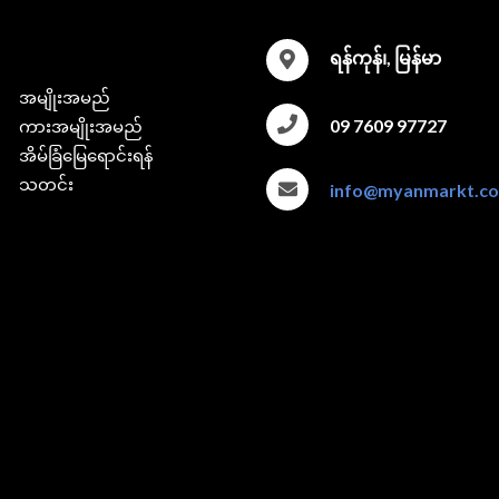
ရန်ကုန်၊, မြန်မာ
အမျိုးအမည်
09 7609 97727
ကားအမျိုးအမည်
အိမ်ခြံမြေရောင်းရန်
သတင်း
info@myanmarkt.c