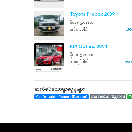
Toyota Probox 2009
မိုင်အကွာအဝေး
အင်ဂျင်ပါဝါ
150
KIA Optima 2014
မိုင်အကွာအဝေး
အင်ဂျင်ပါဝါ
200
ဆက်စပ်သောရှာဖွေမှုများ
Car for sale in Yangon (Ragoon)
ကားအရောင်း(မန္တလေး)