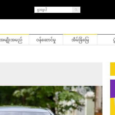
အမျိုးအမည်
ဝန်ဆောင်မှု
အိမ်ခြံမြေ
ပွ