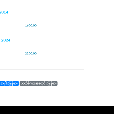
2014
1600.00
 2024
2200.00
ကားအငှါး(မြန်မာ)
ဘတ်စ်ကားအရောင်း(မြန်မာ)