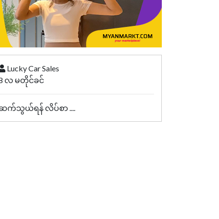
Lucky Car Sales
8 လ မတိုင်ခင်
ဆက်သွယ်ရန် လိပ်စာ ....