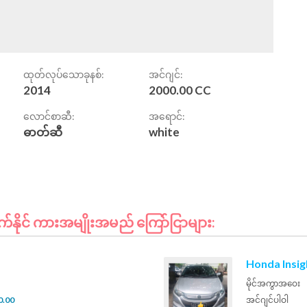
ထုတ်လုပ်သောခုနစ်:
အင်ဂျင်:
2014
2000.00 CC
လောင်စာဆီ:
အရောင်:
ဓာတ်ဆီ
white
နိုင် ကားအမျိုးအမည် ကြော်ငြာများ:
Honda Insig
မိုင်အကွာအဝေး
0.00
အင်ဂျင်ပါဝါ