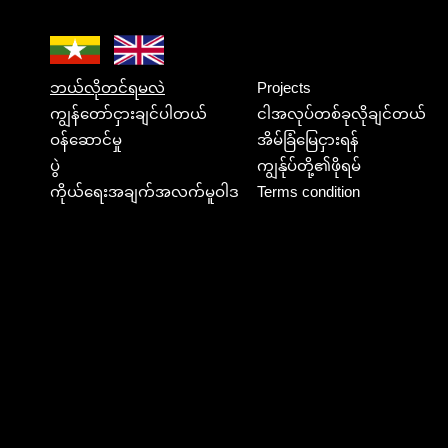
ဘယ်လိုတင်ရမလဲ
Projects
ကျွန်တော်ငှားချင်ပါတယ်
ငါအလုပ်တစ်ခုလိုချင်တယ်
ဝန်ဆောင်မှု
အိမ်ခြံမြေငှားရန်
ပွဲ
ကျွန်ုပ်တို့၏ဖိုရမ်
ကိုယ်ရေးအချက်အလက်မူဝါဒ
Terms condition