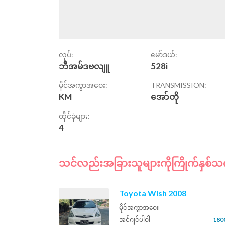
လုပ်:
မော်ဒယ်:
ဘီအမ်ဒဗလျူ
528i
မိုင်အကွာအဝေး:
TRANSMISSION:
KM
အော်တို
ထိုင်ခုံများ:
4
သင်လည်းအခြားသူများကိုကြိုက်နှစ်သက်
Toyota Wish 2008
မိုင်အကွာအဝေး
အင်ဂျင်ပါဝါ
180