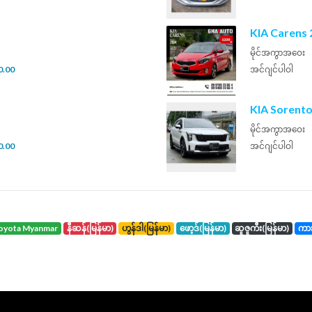
KIA Carens 
မိုင်အကွာအဝေး
0.00
အင်ဂျင်ပါဝါ
KIA Sorento
မိုင်အကွာအဝေး
0.00
အင်ဂျင်ပါဝါ
toyota Myanmar
နီဆန်(မြန်မာ)
ဟွန်ဒါ(မြန်မာ)
ဖော့ဒ်(မြန်မာ)
ဆူဇူကီး(မြန်မာ)