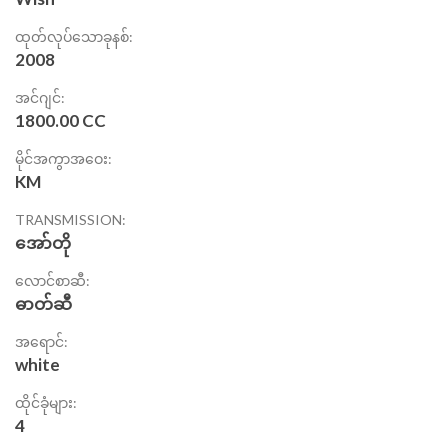
ထုတ်လုပ်သောခုနစ်:
2008
အင်ဂျင်:
1800.00 CC
မိုင်အကွာအဝေး:
KM
TRANSMISSION:
အော်တို
လောင်စာဆီ:
ဓာတ်ဆီ
အရောင်:
white
ထိုင်ခုံများ:
4