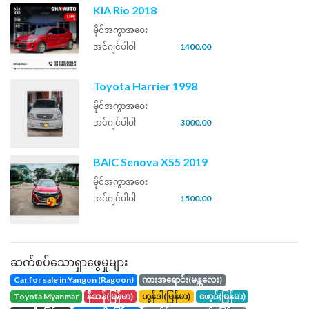
KIA Rio 2018
မိုင်အကွာအဝေး
အင်ဂျင်ပါဝါ
1400.00
Toyota Harrier 1998
မိုင်အကွာအဝေး
အင်ဂျင်ပါဝါ
3000.00
BAIC Senova X55 2019
မိုင်အကွာအဝေး
အင်ဂျင်ပါဝါ
1500.00
ဆက်စပ်သောရှာဖွေမှုများ
Car for sale in Yangon (Ragoon)
ကားအရောင်း(မန္တလေး)
toyota Myanmar
နီဆန်(မြန်မာ)
ဟွန်ဒါ(မြန်မာ)
ဖော့ဒ်(မြန်မာ)