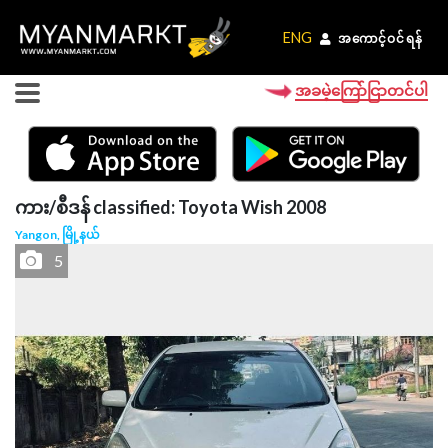
ENG
ENG
အကောင့်ဝင်ရန်
အကောင့်ဝင်ရန်
အခမဲ့ကြော်ငြာတင်ပါ
ကား/စီဒန် classified: Toyota Wish 2008
Yangon, မြို့နယ်
5