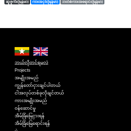
ဆူဇူကီး(မြန်မာ)
ကားအငှါး(မြန်မာ)
ဘတ်စ်ကားအရောင်း(မြန်မာ)
ဘယ်လိုတင်ရမလဲ
Projects
အမျိုးအမည်
ကျွန်တော်ငှားချင်ပါတယ်
ငါအလုပ်တစ်ခုလိုချင်တယ်
ကားအမျိုးအမည်
ဝန်ဆောင်မှု
အိမ်ခြံမြေငှားရန်
အိမ်ခြံမြေရောင်းရန်
ပွဲ