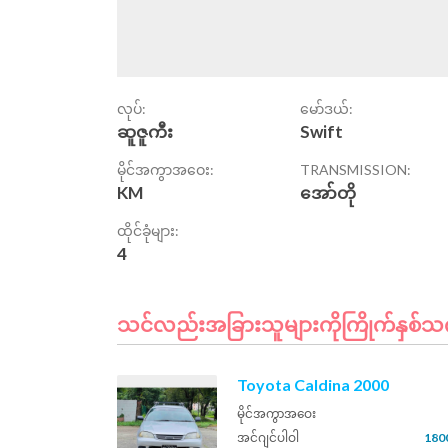
လုပ်:
မော်ဒယ်:
ဆူဇူကီး
Swift
မိုင်အကွာအဝေး:
TRANSMISSION:
KM
အော်တို
ထိုင်ခုံများ:
4
သင်လည်းအခြားသူများကိုကြိုက်နှစ်သက်
Toyota Caldina 2000
မိုင်အကွာအဝေး
အင်ဂျင်ပါဝါ
180