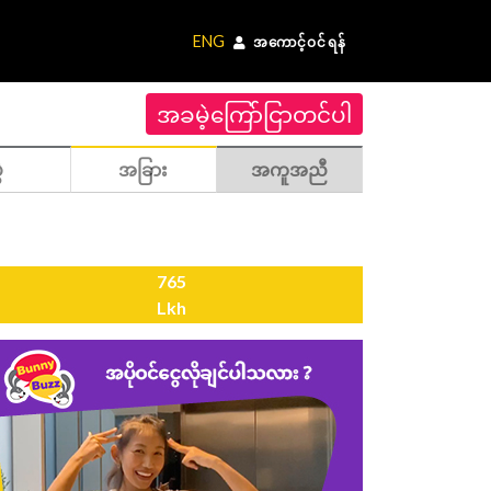
ENG
အကောင့်ဝင်ရန်
အခမဲ့ကြော်ငြာတင်ပါ
ဲ
အခြား
အကူအညီ
765
Lkh