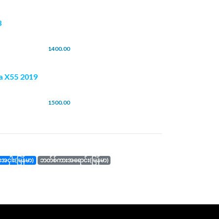
8
1400.00
a X55 2019
1500.00
ကားအငှါး(မြန်မာ)
ဘတ်စ်ကားအရောင်း(မြန်မာ)