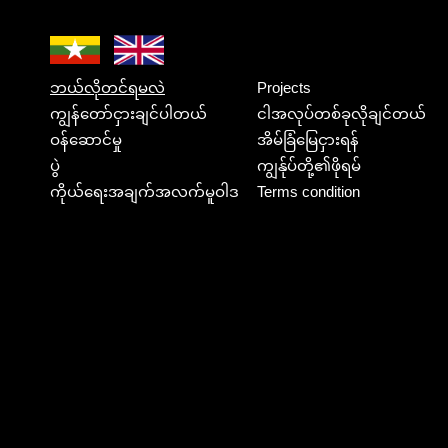
ဘယ်လိုတင်ရမလဲ
Projects
ကျွန်တော်ငှားချင်ပါတယ်
ငါအလုပ်တစ်ခုလိုချင်တယ်
ဝန်ဆောင်မှု
အိမ်ခြံမြေငှားရန်
ပွဲ
ကျွန်ုပ်တို့၏ဖိုရမ်
ကိုယ်ရေးအချက်အလက်မူဝါဒ
Terms condition