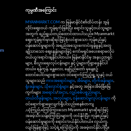
ကုမ္ပဏီအကြောင်း
MYANMARKT.COM
က မြန်မာနိုင်ငံ၏ထိပ်တန်း အွန်
လိုင်းဈေးဝယ် ကွန်ရက်ဖြစ်ပြီး ရောင်းသူနှင့်ဝယ်သူများ
အတွက် ရည်ရွယ်တည်ထောင်ထားပါသည်။ Myanmarkt
ဈေးကွန်ရက်မှာဆိုရင်ဖြင့်စုံလင်စွာသော ကုန်စည်နှင့်
ဝန်ဆောင်မှုများကို အရည်အသွေးကောင်းမွန်မှုနှင့်အတူ
om
ချိုသာသော ဈေးနှုန်းများဖြင့် ကော်မရှင်ခပေးစရာမလိုပဲ
ဝယ်ယူ/ရောင်းချနိုင်ပါတယ်။ မြန်မာနိုင်ငံမှ အနုပညာရှင်
များ, စီးပွားရေးလုပ်ငန်းများ နှင့် ပွဲများကိုရှာဖွေနိုင်ပါ
တယ်။ ရန်ကုန်, မန္တလေး, နေပြည်တော် မှနေ့စဥ်
ထောင်ပေါင်းများစွာသော ဝင်ရောက်ကြည့်ရှု့သူနှင့် ဝယ်
သူများသည်
ကားအရောင်းများ
,
အိမ်များ
,
တိုက်ခန်းများ
,
ရုံးခန်းများ
,
သိုလှောင်ရုံများ
နှင့်အတူ အခြားအိမ်ခြံမြေ
ကွက်များ
အရောင်း
/
အငှား
,
လျှပ်စစ်ပစ္စည်းများ
,
တယ်လီဖုန်းများ
,
အလုပ်များ
,
ဝန်ဆောင်မှုလုပ်ငန်းများ
ကို
ဝင်ရောက်ရှာဖွေလျက်ရှိပါသည်။စနစ်တကျ
,ယုံကြည်,ကြော်ကြားသော Myanmarkt မှာဆိုရင်ဖြင့်
အခမဲ့သီးသန့်ကြော်ငြာများကို တင်နိုင်ပြီး ကုန်စည်နှင့်
ဝန်ဆောင်မှုများကို ရောင်း/ဝယ်နိုင်ပါတယ်။ လွယ်ကူ,
လျင်မြန်စွာဖြင့် သင့်ရဲ့ကြော်ငြာကို အခမဲ့တင်နိုင်ပါပြီ။