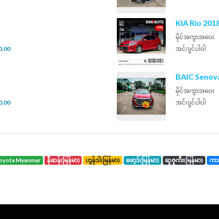
KIA Rio 201
မိုင်အကွာအဝေး
0.00
အင်ဂျင်ပါဝါ
BAIC Senov
မိုင်အကွာအဝေး
0.00
အင်ဂျင်ပါဝါ
toyota Myanmar
နီဆန်(မြန်မာ)
ဟွန်ဒါ(မြန်မာ)
ဖော့ဒ်(မြန်မာ)
ဆူဇူကီး(မြန်မာ)