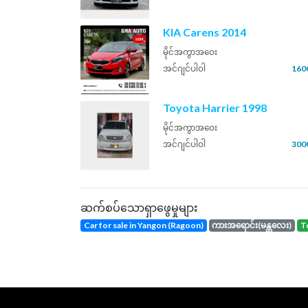
KIA Carens 2014
မိုင်အကွာအဝေး
အင်ဂျင်ပါဝါ
160
Toyota Harrier 1998
မိုင်အကွာအဝေး
အင်ဂျင်ပါဝါ
300
ဆက်စပ်သောရှာဖွေမှုများ
Car for sale in Yangon (Ragoon)
ကားအရောင်း(မန္တလေး)