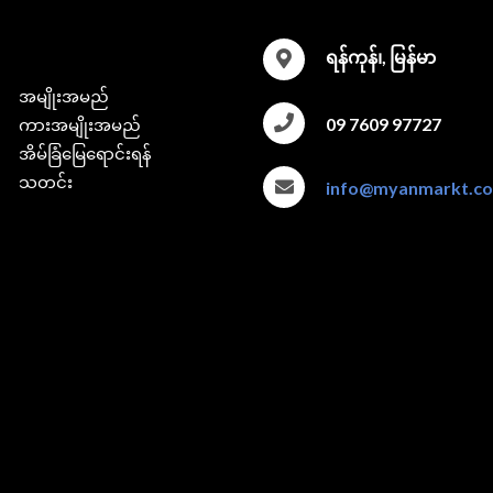
ရန်ကုန်၊, မြန်မာ
အမျိုးအမည်
09 7609 97727
ကားအမျိုးအမည်
အိမ်ခြံမြေရောင်းရန်
သတင်း
info@myanmarkt.c