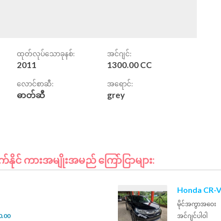
ထုတ်လုပ်သောခုနစ်:
အင်ဂျင်:
2011
1300.00 CC
လောင်စာဆီ:
အရောင်:
ဓာတ်ဆီ
grey
နိုင် ကားအမျိုးအမည် ကြော်ငြာများ:
Honda CR-V
မိုင်အကွာအဝေး
0.00
အင်ဂျင်ပါဝါ