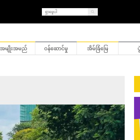
အမျိုးအမည်
ဝန်ဆောင်မှု
အိမ်ခြံမြေ
ပွ