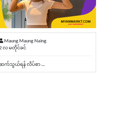
Maung Maung Naing
2 လ မတိုင်ခင်
ဆက်သွယ်ရန် လိပ်စာ ....