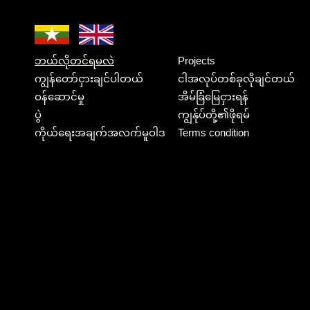
ဘယ်လိုတင်ရမလဲ
Projects
ကျွန်တော်ငှားချင်ပါတယ်
ငါအလုပ်တစ်ခုလိုချင်တယ်
ဝန်ဆောင်မှု
အိမ်ခြံမြေငှားရန်
ပွဲ
ကျွန်ုပ်တို့၏ဖိုရမ်
ကိုယ်ရေးအချက်အလက်မူဝါဒ
Terms condition