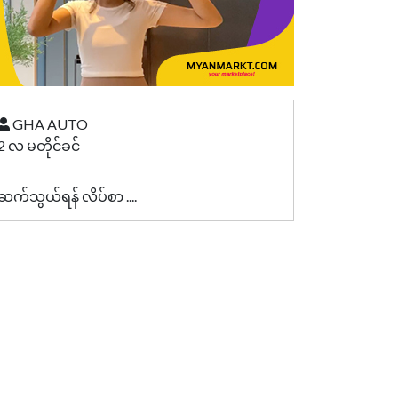
GHA AUTO
2 လ မတိုင်ခင်
ဆက်သွယ်ရန် လိပ်စာ ....