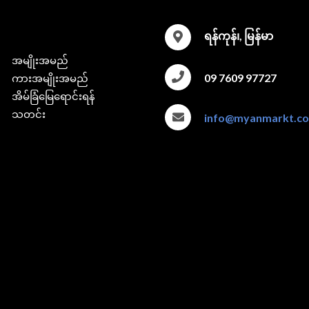
ရန်ကုန်၊, မြန်မာ
အမျိုးအမည်
09 7609 97727
ကားအမျိုးအမည်
အိမ်ခြံမြေရောင်းရန်
သတင်း
info@myanmarkt.c