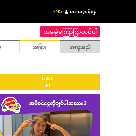
ENG
အကောင့်ဝင်ရန်
အခမဲ့ကြော်ငြာတင်ပါ
ဲ
အခြား
အကူအညီ
1,850
Lkh