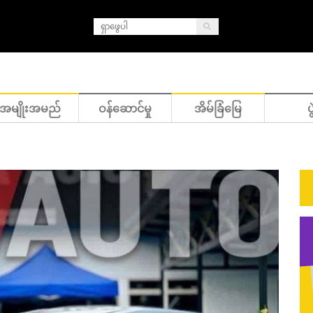
အမျိုးအမည်
ဝန်ဆောင်မှု
အိမ်ခြံမြေ
ပွ