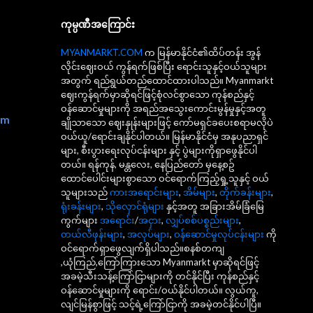
ကုမ္ပဏီအကြောင်း
MYANMARKT.COM
က မြန်မာနိုင်ငံ၏ထိပ်တန်း အွန်
လိုင်းဈေးဝယ် ကွန်ရက်ဖြစ်ပြီး ရောင်းသူနှင့်ဝယ်သူများ
အတွက် ရည်ရွယ်တည်ထောင်ထားပါသည်။ Myanmarkt
ဈေးကွန်ရက်မှာဆိုရင်ဖြင့်စုံလင်စွာသော ကုန်စည်နှင့်
ဝန်ဆောင်မှုများကို အရည်အသွေးကောင်းမွန်မှုနှင့်အတူ
om
ချိုသာသော ဈေးနှုန်းများဖြင့် ကော်မရှင်ခပေးစရာမလိုပဲ
ဝယ်ယူ/ရောင်းချနိုင်ပါတယ်။ မြန်မာနိုင်ငံမှ အနုပညာရှင်
များ, စီးပွားရေးလုပ်ငန်းများ နှင့် ပွဲများကိုရှာဖွေနိုင်ပါ
တယ်။ ရန်ကုန်, မန္တလေး, နေပြည်တော် မှနေ့စဥ်
ထောင်ပေါင်းများစွာသော ဝင်ရောက်ကြည့်ရှု့သူနှင့် ဝယ်
သူများသည်
ကားအရောင်းများ
,
အိမ်များ
,
တိုက်ခန်းများ
,
ရုံးခန်းများ
,
သိုလှောင်ရုံများ
နှင့်အတူ အခြားအိမ်ခြံမြေ
ကွက်များ
အရောင်း
/
အငှား
,
လျှပ်စစ်ပစ္စည်းများ
,
တယ်လီဖုန်းများ
,
အလုပ်များ
,
ဝန်ဆောင်မှုလုပ်ငန်းများ
ကို
ဝင်ရောက်ရှာဖွေလျက်ရှိပါသည်။စနစ်တကျ
,ယုံကြည်,ကြော်ကြားသော Myanmarkt မှာဆိုရင်ဖြင့်
အခမဲ့သီးသန့်ကြော်ငြာများကို တင်နိုင်ပြီး ကုန်စည်နှင့်
ဝန်ဆောင်မှုများကို ရောင်း/ဝယ်နိုင်ပါတယ်။ လွယ်ကူ,
လျင်မြန်စွာဖြင့် သင့်ရဲ့ကြော်ငြာကို အခမဲ့တင်နိုင်ပါပြီ။