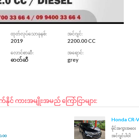
ထုတ်လုပ်သောခုနစ်:
အင်ဂျင်:
2019
2200.00 CC
လောင်စာဆီ:
အရောင်:
ဓာတ်ဆီ
grey
နိုင် ကားအမျိုးအမည် ကြော်ငြာများ:
Honda CR-V
မိုင်အကွာအဝေး
0.00
အင်ဂျင်ပါဝါ