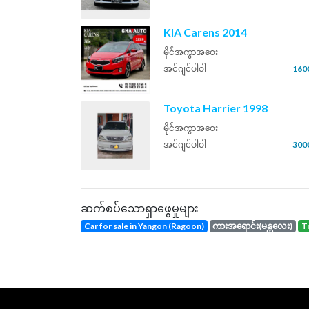
KIA Carens 2014
မိုင်အကွာအဝေး
အင်ဂျင်ပါဝါ
160
Toyota Harrier 1998
မိုင်အကွာအဝေး
အင်ဂျင်ပါဝါ
300
ဆက်စပ်သောရှာဖွေမှုများ
Car for sale in Yangon (Ragoon)
ကားအရောင်း(မန္တလေး)