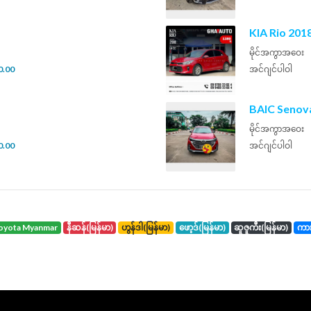
KIA Rio 201
မိုင်အကွာအဝေး
0.00
အင်ဂျင်ပါဝါ
BAIC Senov
မိုင်အကွာအဝေး
0.00
အင်ဂျင်ပါဝါ
toyota Myanmar
နီဆန်(မြန်မာ)
ဟွန်ဒါ(မြန်မာ)
ဖော့ဒ်(မြန်မာ)
ဆူဇူကီး(မြန်မာ)