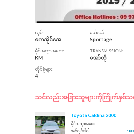
လုပ်:
မော်ဒယ်:
ကေအိုင်အေ
Sportage
မိုင်အကွာအဝေး:
TRANSMISSION:
KM
အော်တို
ထိုင်ခုံများ:
4
သင်လည်းအခြားသူများကိုကြိုက်နှစ်သက်
Toyota Caldina 2000
မိုင်အကွာအဝေး
အင်ဂျင်ပါဝါ
180