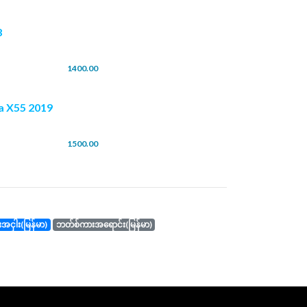
8
1400.00
a X55 2019
1500.00
ကားအငှါး(မြန်မာ)
ဘတ်စ်ကားအရောင်း(မြန်မာ)