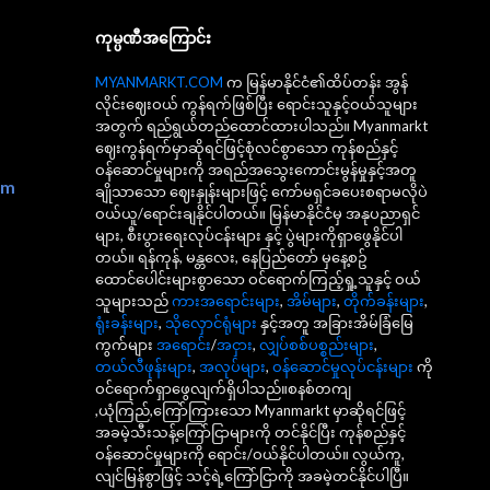
ကုမ္ပဏီအကြောင်း
MYANMARKT.COM
က မြန်မာနိုင်ငံ၏ထိပ်တန်း အွန်
လိုင်းဈေးဝယ် ကွန်ရက်ဖြစ်ပြီး ရောင်းသူနှင့်ဝယ်သူများ
အတွက် ရည်ရွယ်တည်ထောင်ထားပါသည်။ Myanmarkt
ဈေးကွန်ရက်မှာဆိုရင်ဖြင့်စုံလင်စွာသော ကုန်စည်နှင့်
ဝန်ဆောင်မှုများကို အရည်အသွေးကောင်းမွန်မှုနှင့်အတူ
om
ချိုသာသော ဈေးနှုန်းများဖြင့် ကော်မရှင်ခပေးစရာမလိုပဲ
ဝယ်ယူ/ရောင်းချနိုင်ပါတယ်။ မြန်မာနိုင်ငံမှ အနုပညာရှင်
များ, စီးပွားရေးလုပ်ငန်းများ နှင့် ပွဲများကိုရှာဖွေနိုင်ပါ
တယ်။ ရန်ကုန်, မန္တလေး, နေပြည်တော် မှနေ့စဥ်
ထောင်ပေါင်းများစွာသော ဝင်ရောက်ကြည့်ရှု့သူနှင့် ဝယ်
သူများသည်
ကားအရောင်းများ
,
အိမ်များ
,
တိုက်ခန်းများ
,
ရုံးခန်းများ
,
သိုလှောင်ရုံများ
နှင့်အတူ အခြားအိမ်ခြံမြေ
ကွက်များ
အရောင်း
/
အငှား
,
လျှပ်စစ်ပစ္စည်းများ
,
တယ်လီဖုန်းများ
,
အလုပ်များ
,
ဝန်ဆောင်မှုလုပ်ငန်းများ
ကို
ဝင်ရောက်ရှာဖွေလျက်ရှိပါသည်။စနစ်တကျ
,ယုံကြည်,ကြော်ကြားသော Myanmarkt မှာဆိုရင်ဖြင့်
အခမဲ့သီးသန့်ကြော်ငြာများကို တင်နိုင်ပြီး ကုန်စည်နှင့်
ဝန်ဆောင်မှုများကို ရောင်း/ဝယ်နိုင်ပါတယ်။ လွယ်ကူ,
လျင်မြန်စွာဖြင့် သင့်ရဲ့ကြော်ငြာကို အခမဲ့တင်နိုင်ပါပြီ။