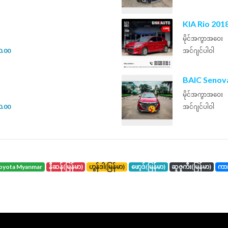
KIA Rio 201
မိုင်အကွာအဝေး
0.00
အင်ဂျင်ပါဝါ
BAIC Senov
မိုင်အကွာအဝေး
0.00
အင်ဂျင်ပါဝါ
toyota Myanmar
နီဆန်(မြန်မာ)
ဟွန်ဒါ(မြန်မာ)
ဖော့ဒ်(မြန်မာ)
ဆူဇူကီး(မြန်မာ)