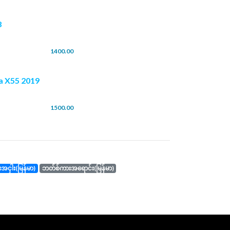
8
1400.00
a X55 2019
1500.00
ကားအငှါး(မြန်မာ)
ဘတ်စ်ကားအရောင်း(မြန်မာ)