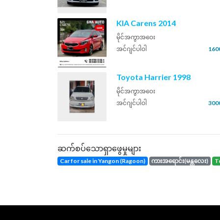
KIA Carens 2014
မိုင်အကွာအဝေး
အင်ဂျင်ပါဝါ
160
Toyota Harrier 1998
မိုင်အကွာအဝေး
အင်ဂျင်ပါဝါ
300
ဆက်စပ်သောရှာဖွေမှုများ
Car for sale in Yangon (Ragoon)
ကားအရောင်း(မန္တလေး)