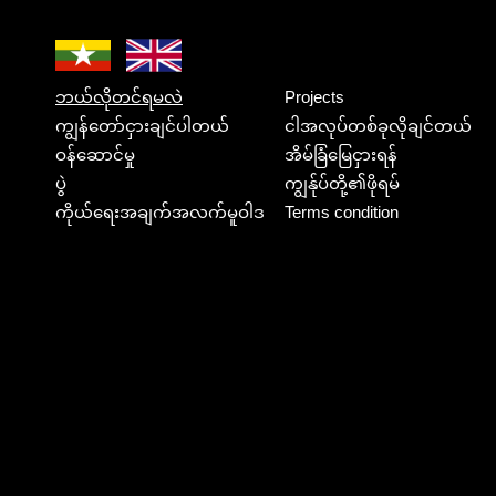
ဘယ်လိုတင်ရမလဲ
Projects
ကျွန်တော်ငှားချင်ပါတယ်
ငါအလုပ်တစ်ခုလိုချင်တယ်
ဝန်ဆောင်မှု
အိမ်ခြံမြေငှားရန်
ပွဲ
ကျွန်ုပ်တို့၏ဖိုရမ်
ကိုယ်ရေးအချက်အလက်မူဝါဒ
Terms condition