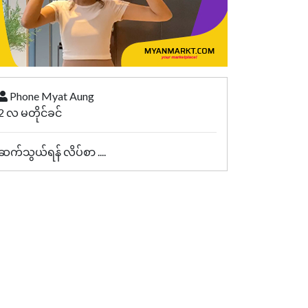
Phone Myat Aung
2 လ မတိုင်ခင်
ဆက်သွယ်ရန် လိပ်စာ ....