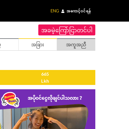
ENG
အကောင့်ဝင်ရန်
အခမဲ့ကြော်ငြာတင်ပါ
ဲ
အခြား
အကူအညီ
665
Lkh