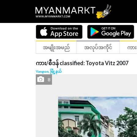
အမျိုးအမည်
အလုပ်အကိုင်
ကား
ကား/စီဒန် classified: Toyota Vitz 2007
Yangon, မြို့နယ်
8