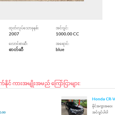
ထုတ်လုပ်သောခုနစ်:
အင်ဂျင်:
2007
1000.00 CC
လောင်စာဆီ:
အရောင်:
ဓာတ်ဆီ
blue
နိုင် ကားအမျိုးအမည် ကြော်ငြာများ:
Honda CR-V
မိုင်အကွာအဝေး
0.00
အင်ဂျင်ပါဝါ