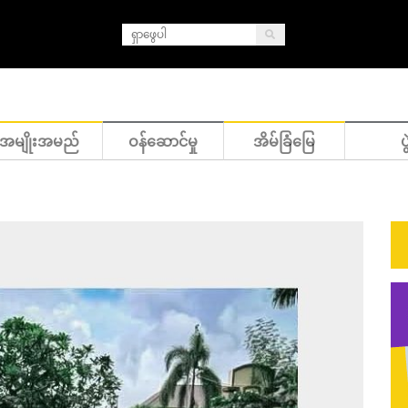
အမျိုးအမည်
ဝန်ဆောင်မှု
အိမ်ခြံမြေ
ပွ