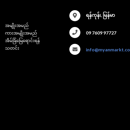
ရန်ကုန်၊, မြန်မာ
အမျိုးအမည်
09 7609 97727
ကားအမျိုးအမည်
အိမ်ခြံမြေရောင်းရန်
သတင်း
info@myanmarkt.c