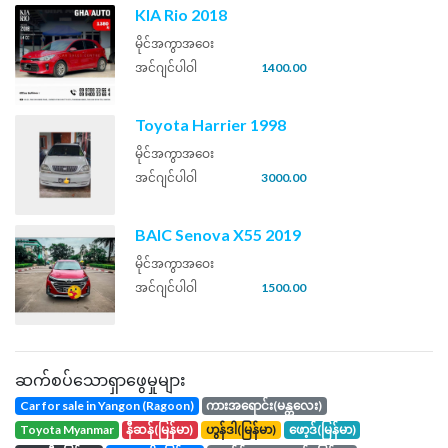
KIA Rio 2018
မိုင်အကွာအဝေး
အင်ဂျင်ပါဝါ
1400.00
Toyota Harrier 1998
မိုင်အကွာအဝေး
အင်ဂျင်ပါဝါ
3000.00
BAIC Senova X55 2019
မိုင်အကွာအဝေး
အင်ဂျင်ပါဝါ
1500.00
ဆက်စပ်သောရှာဖွေမှုများ
Car for sale in Yangon (Ragoon)
ကားအရောင်း(မန္တလေး)
toyota Myanmar
နီဆန်(မြန်မာ)
ဟွန်ဒါ(မြန်မာ)
ဖော့ဒ်(မြန်မာ)