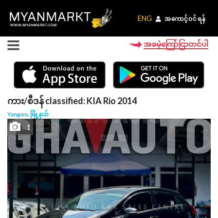
ENG
ENG
အကောင့်ဝင်ရန်
အကောင့်ဝင်ရန်
အခမဲ့ကြော်ငြာတင်ပါ
ကား/စီဒန် classified: KIA Rio 2014
Yangon, မြို့နယ်
1