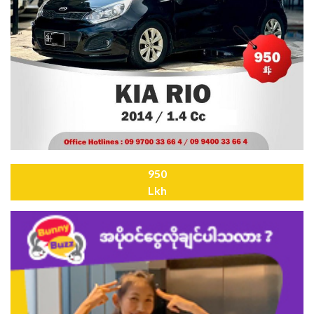
950
Lkh