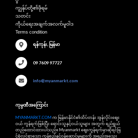
ကျွန်ုပ်တို့၏ဖိုရမ်
သတင်း
ကိုယ်ရေးအချက်အလက်မူဝါဒ
Terms condition
ရန်ကုန်၊, မြန်မာ
09 7609 97727
info@myanmarkt.com
ကုမ္ပဏီအကြောင်း
MYANMARKT.COM
က မြန်မာနိုင်ငံ၏ထိပ်တန်း အွန်လိုင်းဈေး
ဝယ် ကွန်ရက်ဖြစ်ပြီး ရောင်းသူနှင့်ဝယ်သူများ အတွက် ရည်ရွယ်
တည်ထောင်ထားပါသည်။ Myanmarkt ဈေးကွန်ရက်မှာဆိုရင်ဖြ
င့်စုံလင်စွာသော ကုန်စည်နှင့်ဝန်ဆောင်မှုများကို အရည်အသွေး