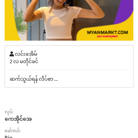
လင်းခအိမ်
2 လ မတိုင်ခင်
ဆက်သွယ်ရန် လိပ်စာ ....
လုပ်:
ကေအိုင်အေ
မော်ဒယ်:
Rio