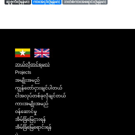
ဆူဇူကီး(မြန်မာ)
ကားအငှါး(မြန်မာ)
ဘတ်စ်ကားအရောင်း(မြန်မာ)
ဘယ်လိုတင်ရမလဲ
Projects
အမျိုးအမည်
ကျွန်တော်ငှားချင်ပါတယ်
ငါအလုပ်တစ်ခုလိုချင်တယ်
ကားအမျိုးအမည်
ဝန်ဆောင်မှု
အိမ်ခြံမြေငှားရန်
အိမ်ခြံမြေရောင်းရန်
ပွဲ