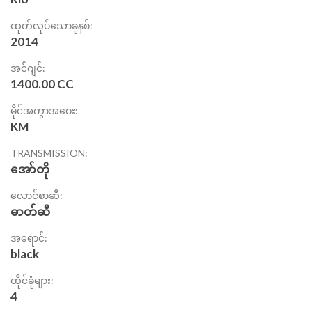
ထုတ်လုပ်သောခုနစ်:
2014
အင်ဂျင်:
1400.00 CC
မိုင်အကွာအဝေး:
KM
TRANSMISSION:
အော်တို
လောင်စာဆီ:
ဓာတ်ဆီ
အရောင်:
black
ထိုင်ခုံများ:
4