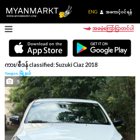
ENG
ENG
အကောင့်ဝင်ရန်
အကောင့်ဝင်ရန်
အခမဲ့ကြော်ငြာတင်ပါ
ကား/စီဒန် classified: Suzuki Ciaz 2018
Yangon, မြို့နယ်
5