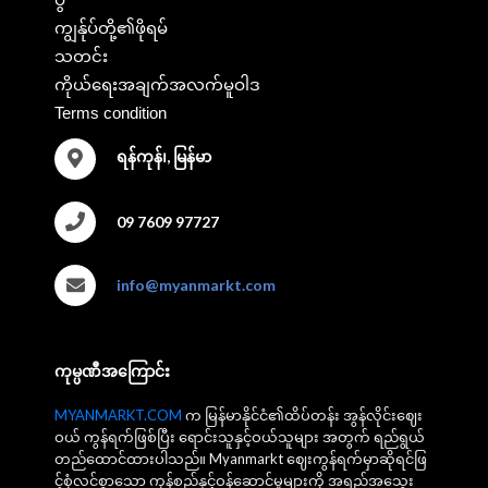
ကျွန်ုပ်တို့၏ဖိုရမ်
သတင်း
ကိုယ်ရေးအချက်အလက်မူဝါဒ
Terms condition
ရန်ကုန်၊, မြန်မာ
09 7609 97727
info@myanmarkt.com
ကုမ္ပဏီအကြောင်း
MYANMARKT.COM
က မြန်မာနိုင်ငံ၏ထိပ်တန်း အွန်လိုင်းဈေး
ဝယ် ကွန်ရက်ဖြစ်ပြီး ရောင်းသူနှင့်ဝယ်သူများ အတွက် ရည်ရွယ်
တည်ထောင်ထားပါသည်။ Myanmarkt ဈေးကွန်ရက်မှာဆိုရင်ဖြ
င့်စုံလင်စွာသော ကုန်စည်နှင့်ဝန်ဆောင်မှုများကို အရည်အသွေး