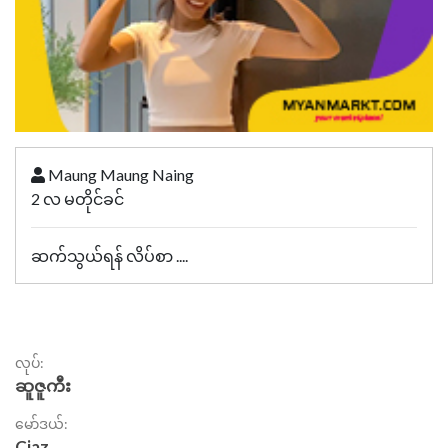
Maung Maung Naing
2 လ မတိုင်ခင်
ဆက်သွယ်ရန် လိပ်စာ ....
လုပ်:
ဆူဇူကီး
မော်ဒယ်:
Ciaz