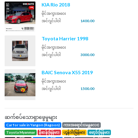
KIA Rio 2018
မိုင်အကွာအဝေး
အင်ဂျင်ပါဝါ
1400.00
Toyota Harrier 1998
မိုင်အကွာအဝေး
အင်ဂျင်ပါဝါ
3000.00
BAIC Senova X55 2019
မိုင်အကွာအဝေး
အင်ဂျင်ပါဝါ
1500.00
ဆက်စပ်သောရှာဖွေမှုများ
Car for sale in Yangon (Ragoon)
ကားအရောင်း(မန္တလေး)
toyota Myanmar
နီဆန်(မြန်မာ)
ဟွန်ဒါ(မြန်မာ)
ဖော့ဒ်(မြန်မာ)