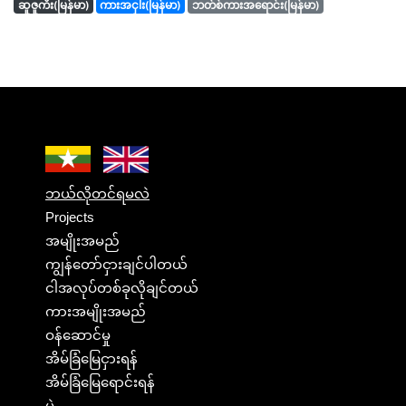
ဆူဇူကီး(မြန်မာ)
ကားအငှါး(မြန်မာ)
ဘတ်စ်ကားအရောင်း(မြန်မာ)
ဘယ်လိုတင်ရမလဲ
Projects
အမျိုးအမည်
ကျွန်တော်ငှားချင်ပါတယ်
ငါအလုပ်တစ်ခုလိုချင်တယ်
ကားအမျိုးအမည်
ဝန်ဆောင်မှု
အိမ်ခြံမြေငှားရန်
အိမ်ခြံမြေရောင်းရန်
ပွဲ