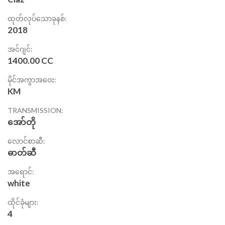
ထုတ်လုပ်သောခုနစ်:
2018
အင်ဂျင်:
1400.00 CC
မိုင်အကွာအဝေး:
KM
TRANSMISSION:
အော်တို
လောင်စာဆီ:
ဓာတ်ဆီ
အရောင်:
white
ထိုင်ခုံများ:
4