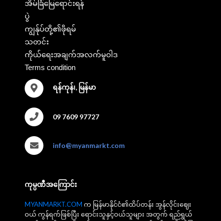
အိမ်ခြံမြေရောင်းရန်
ပွဲ
ကျွန်ုပ်တို့၏ဖိုရမ်
သတင်း
ကိုယ်ရေးအချက်အလက်မူဝါဒ
Terms condition
ရန်ကုန်၊, မြန်မာ
09 7609 97727
info@myanmarkt.com
ကုမ္ပဏီအကြောင်း
MYANMARKT.COM
က မြန်မာနိုင်ငံ၏ထိပ်တန်း အွန်လိုင်းဈေး
ဝယ် ကွန်ရက်ဖြစ်ပြီး ရောင်းသူနှင့်ဝယ်သူများ အတွက် ရည်ရွယ်