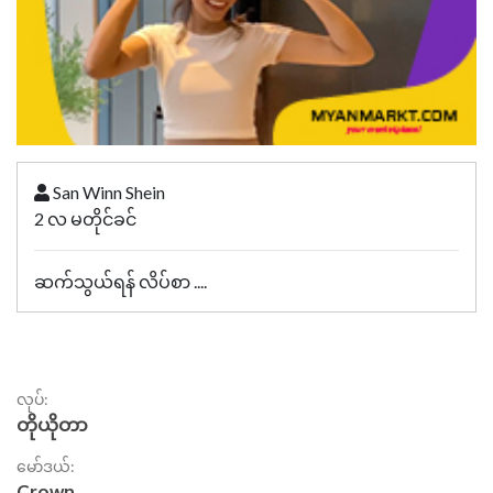
San Winn Shein
2 လ မတိုင်ခင်
ဆက်သွယ်ရန် လိပ်စာ ....
လုပ်:
တိုယိုတာ
မော်ဒယ်:
Crown