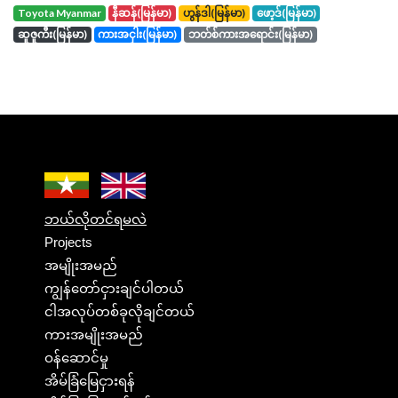
toyota Myanmar
နီဆန်(မြန်မာ)
ဟွန်ဒါ(မြန်မာ)
ဖော့ဒ်(မြန်မာ)
ဆူဇူကီး(မြန်မာ)
ကားအငှါး(မြန်မာ)
ဘတ်စ်ကားအရောင်း(မြန်မာ)
ဘယ်လိုတင်ရမလဲ
Projects
အမျိုးအမည်
ကျွန်တော်ငှားချင်ပါတယ်
ငါအလုပ်တစ်ခုလိုချင်တယ်
ကားအမျိုးအမည်
ဝန်ဆောင်မှု
အိမ်ခြံမြေငှားရန်