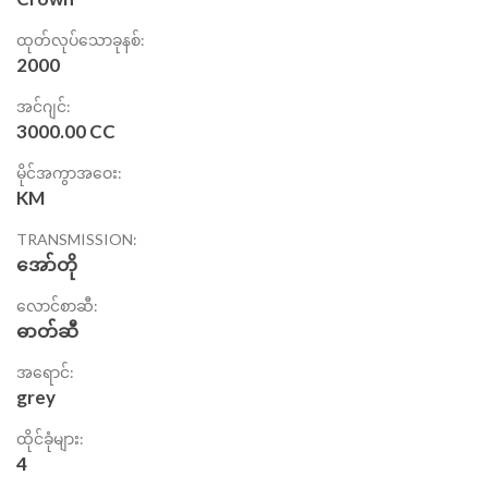
ထုတ်လုပ်သောခုနစ်:
2000
အင်ဂျင်:
3000.00 CC
မိုင်အကွာအဝေး:
KM
TRANSMISSION:
အော်တို
လောင်စာဆီ:
ဓာတ်ဆီ
အရောင်:
grey
ထိုင်ခုံများ:
4