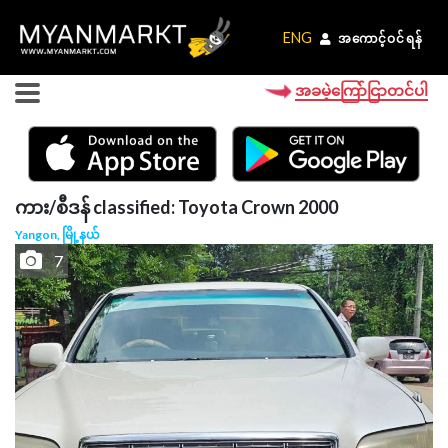
ENG
ENG
အကောင့်ဝင်ရန်
အကောင့်ဝင်ရန်
အခမဲ့ကြော်ငြာတင်ပါ
ကား/စီဒန် classified: Toyota Crown 2000
Yangon, မြို့နယ်
7