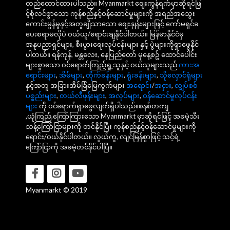
တည်ထောင်ထားပါသည်။ Myanmarkt ဈေးကွန်ရက်မှာဆိုရင်ဖြ
င့်စုံလင်စွာသော ကုန်စည်နှင့်ဝန်ဆောင်မှုများကို အရည်အသွေး
ကောင်းမွန်မှုနှင့်အတူချိုသာသော ဈေးနှုန်းများဖြင့် ကော်မရှင်ခ
ပေးစရာမလိုပဲ ဝယ်ယူ/ရောင်းချနိုင်ပါတယ်။ မြန်မာနိုင်ငံမှ
အနုပညာရှင်များ, စီးပွားရေးလုပ်ငန်းများ နှင့် ပွဲများကိုရှာဖွေနိုင်
ပါတယ်။ ရန်ကုန်, မန္တလေး, နေပြည်တော် မှနေ့စဥ် ထောင်ပေါင်း
များစွာသော ဝင်ရောက်ကြည့်ရှု့သူနှင့် ဝယ်သူများသည်
ကားအ
ရောင်းများ
,
အိမ်များ
,
တိုက်ခန်းများ
,
ရုံးခန်းများ
,
သိုလှောင်ရုံများ
နှင့်အတူ အခြားအိမ်ခြံမြေကွက်များ
အရောင်း
/
အငှား
,
လျှပ်စစ်
ပစ္စည်းများ
,
တယ်လီဖုန်းများ
,
အလုပ်များ
,
ဝန်ဆောင်မှုလုပ်ငန်း
များ
ကို ဝင်ရောက်ရှာဖွေလျက်ရှိပါသည်။စနစ်တကျ
,ယုံကြည်,ကြော်ကြားသော Myanmarkt မှာဆိုရင်ဖြင့် အခမဲ့သီး
သန့်ကြော်ငြာများကို တင်နိုင်ပြီး ကုန်စည်နှင့်ဝန်ဆောင်မှုများကို
ရောင်း/ဝယ်နိုင်ပါတယ်။ လွယ်ကူ, လျင်မြန်စွာဖြင့် သင့်ရဲ့
ကြော်ငြာကို အခမဲ့တင်နိုင်ပါပြီ။
Myanmarkt © 2019