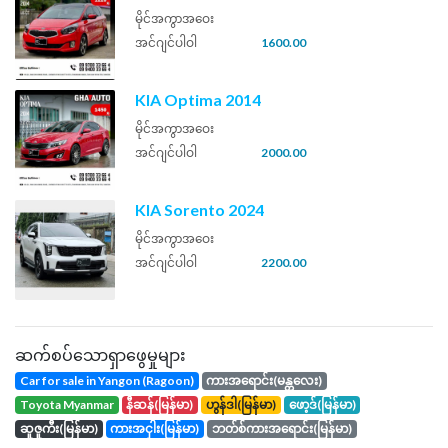
မိုင်အကွာအဝေး
အင်ဂျင်ပါဝါ
1600.00
KIA Optima 2014
မိုင်အကွာအဝေး
အင်ဂျင်ပါဝါ
2000.00
KIA Sorento 2024
မိုင်အကွာအဝေး
အင်ဂျင်ပါဝါ
2200.00
ဆက်စပ်သောရှာဖွေမှုများ
Car for sale in Yangon (Ragoon)
ကားအရောင်း(မန္တလေး)
toyota Myanmar
နီဆန်(မြန်မာ)
ဟွန်ဒါ(မြန်မာ)
ဖော့ဒ်(မြန်မာ)
ဆူဇူကီး(မြန်မာ)
ကားအငှါး(မြန်မာ)
ဘတ်စ်ကားအရောင်း(မြန်မာ)