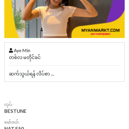
Aye Min
တစ်လ မတိုင်ခင်
ဆက်သွယ်ရန် လိပ်စာ ....
လုပ်:
BESTUNE
မော်ဒယ်:
NAT E50