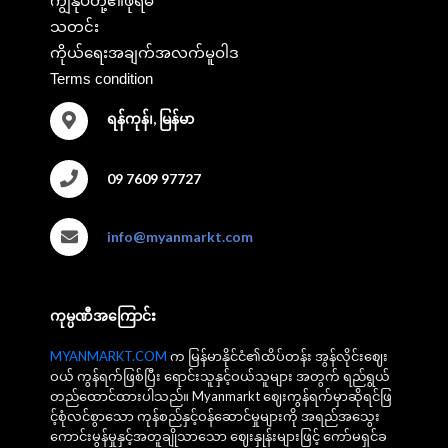
ကျွန်ုပ်တို့၏ဖိုရမ်
သတင်း
ကိုယ်ရေးအချက်အလက်မူဝါဒ
Terms condition
ရန်ကုန်၊, မြန်မာ
09 7609 97727
info@myanmarkt.com
ကုမ္ပဏီအကြောင်း
MYANMARKT.COM
က မြန်မာနိုင်ငံ၏ထိပ်တန်း အွန်လိုင်းဈေး
ဝယ် ကွန်ရက်ဖြစ်ပြီး ရောင်းသူနှင့်ဝယ်သူများ အတွက် ရည်ရွယ်
တည်ထောင်ထားပါသည်။ Myanmarkt ဈေးကွန်ရက်မှာဆိုရင်ဖြ
င့်စုံလင်စွာသော ကုန်စည်နှင့်ဝန်ဆောင်မှုများကို အရည်အသွေး
ကောင်းမွန်မှုနှင့်အတူချိုသာသော ဈေးနှုန်းများဖြင့် ကော်မရှင်ခ