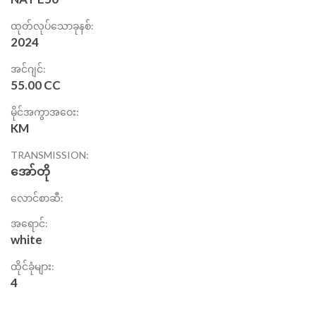
ထုတ်လုပ်သောခုနစ်:
2024
အင်ဂျင်:
55.00 CC
မိုင်အကွာအဝေး:
KM
TRANSMISSION:
အော်တို
လောင်စာဆီ:
အရောင်:
white
ထိုင်ခုံများ:
4