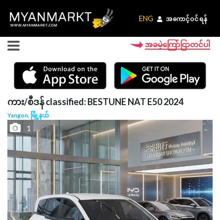
ENG
ENG
အကောင့်ဝင်ရန်
အကောင့်ဝင်ရန်
အခမဲ့ကြော်ငြာတင်ပါ
ကား/စီဒန် classified: BESTUNE NAT E50 2024
Yangon, မြို့နယ်
1