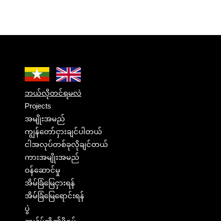
ဘယ်လိုတင်ရမလဲ
Projects
အမျိုးအမည်
ကျွန်တော်ငှားချင်ပါတယ်
ငါအလုပ်တစ်ခုလိုချင်တယ်
ကားအမျိုးအမည်
ဝန်ဆောင်မှု
အိမ်ခြံမြေငှားရန်
အိမ်ခြံမြေရောင်းရန်
ပွဲ