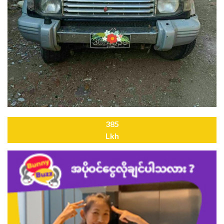
385
Lkh