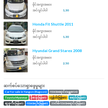
မိုင်အကွာအဝေး
အင်ဂျင်ပါဝါ
1.30
Honda Fit Shuttle 2011
မိုင်အကွာအဝေး
အင်ဂျင်ပါဝါ
1.30
Hyundai Grand Starex 2008
မိုင်အကွာအဝေး
အင်ဂျင်ပါဝါ
2.50
ဆက်စပ်သောရှာဖွေမှုများ
Car for sale in Yangon (Ragoon)
ကားအရောင်း(မန္တလေး)
toyota Myanmar
နီဆန်(မြန်မာ)
ဟွန်ဒါ(မြန်မာ)
ဖော့ဒ်(မြန်မာ)
ဆူဇူကီး(မြန်မာ)
ကားအငှါး(မြန်မာ)
ဘတ်စ်ကားအရောင်း(မြန်မာ)