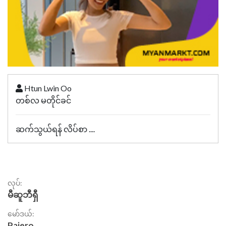
Htun Lwin Oo
တစ်လ မတိုင်ခင်
ဆက်သွယ်ရန် လိပ်စာ ....
လုပ်:
မီဆူဘီရှီ
မော်ဒယ်:
Pajero