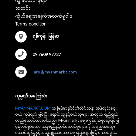
ကျွန်ုပ်တို့၏ဖိုရမ်
သတင်း
ကိုယ်ရေးအချက်အလက်မူဝါဒ
Terms condition
ရန်ကုန်၊, မြန်မာ
09 7609 97727
info@myanmarkt.com
ကုမ္ပဏီအကြောင်း
MYANMARKT.COM
က မြန်မာနိုင်ငံ၏ထိပ်တန်း အွန်လိုင်းဈေး
ဝယ် ကွန်ရက်ဖြစ်ပြီး ရောင်းသူနှင့်ဝယ်သူများ အတွက် ရည်ရွယ်
တည်ထောင်ထားပါသည်။ Myanmarkt ဈေးကွန်ရက်မှာဆိုရင်ဖြ
င့်စုံလင်စွာသော ကုန်စည်နှင့်ဝန်ဆောင်မှုများကို အရည်အသွေး
ကောင်းမွန်မှုနှင့်အတူချိုသာသော ဈေးနှုန်းများဖြင့် ကော်မရှင်ခ