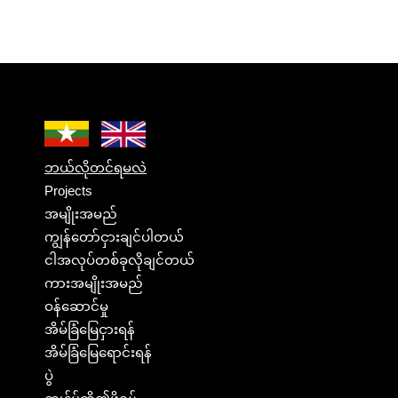
ဘယ်လိုတင်ရမလဲ
Projects
အမျိုးအမည်
ကျွန်တော်ငှားချင်ပါတယ်
ငါအလုပ်တစ်ခုလိုချင်တယ်
ကားအမျိုးအမည်
ဝန်ဆောင်မှု
အိမ်ခြံမြေငှားရန်
အိမ်ခြံမြေရောင်းရန်
ပွဲ