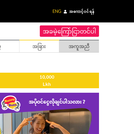
ENG
အကောင့်ဝင်ရန်
အခမဲ့ကြော်ငြာတင်ပါ
ဲ
အခြား
အကူအညီ
10,000
Lkh