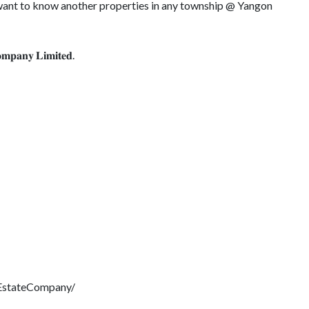
r want to know another properties in any township @ Yangon
𝐨𝐦𝐩𝐚𝐧𝐲 𝐋𝐢𝐦𝐢𝐭𝐞𝐝.
EstateCompany/