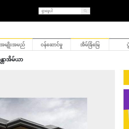
အမျိုးအမည်
ဝန်ဆောင်မှု
အိမ်ခြံမြေ
ပွ
ယန္တာအိမ်ယာ