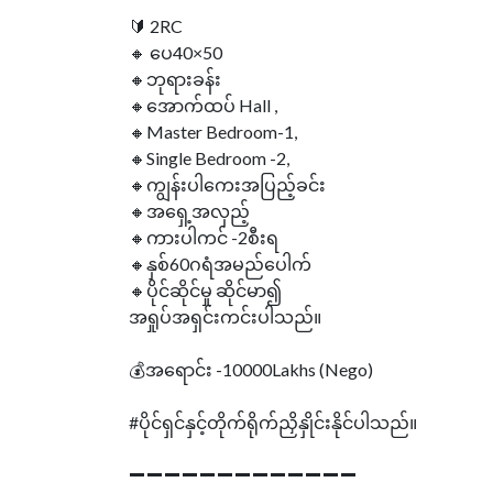
🔰 2RC
🔸 ပေ40×50
🔸ဘုရားခန်း
🔸အောက်ထပ် Hall ,
🔸Master Bedroom-1,
🔸Single Bedroom -2,
🔸ကျွန်းပါကေးအပြည့်ခင်း
🔸အရှေ့အလှည့်
🔸ကားပါကင် -2စီးရ
🔸နှစ်60ဂရံအမည်ပေါက်
🔸ပိုင်ဆိုင်မှု ဆိုင်မာ၍
အရှုပ်အရှင်းကင်းပါသည်။
💰အရောင်း -10000Lakhs (Nego)
#ပိုင်ရှင်နှင့်တိုက်ရိုက်ညှိနှိုင်းနိုင်ပါသည်။
➖➖➖➖➖➖➖➖➖➖➖➖➖