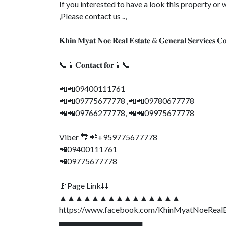
If you interested to have a look this property o
,Please contact us ..,
𝐊𝐡𝐢𝐧 𝐌𝐲𝐚𝐭 𝐍𝐨𝐞 𝐑𝐞𝐚𝐥 𝐄𝐬𝐭𝐚𝐭𝐞 & 𝐆𝐞𝐧𝐞𝐫𝐚𝐥 𝐒𝐞𝐫𝐯𝐢𝐜𝐞𝐬 𝐂
📞📱𝐂𝐨𝐧𝐭𝐚𝐜𝐭 𝐟𝐨𝐫📱📞
📲📲09400111761
📲📲09775677778 ,📲📲09780677778
📲📲09766277778, 📲📲09975677778
Viber 🔛 📲+959775677778
📲09400111761
📲09775677778
🚩Page Link⬇⬇
▲▲▲▲▲▲▲▲▲▲▲▲▲▲▲
https://www.facebook.com/KhinMyatNoeReal
▄▄▄▄▄▄▄▄▄▄▄▄▄▄▄