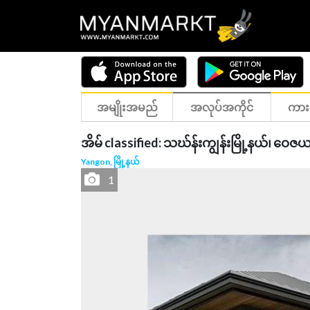
အမျိုးအမည်
အလုပ်အကိုင်
ကား
အိမ် classified: သဃ်န်းကျွန်းမြို့နယ်၊ ဝေဇ
Yangon, မြို့နယ်
1