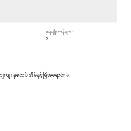
ရေချိုးကန်များ:
2
 ၊ နှစ်ထပ် အိမ်နှင့်ခြံအရောင်း✨