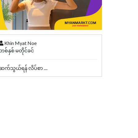
Khin Myat Noe
တစ်နှစ် မတိုင်ခင်
ဆက်သွယ်ရန် လိပ်စာ ....