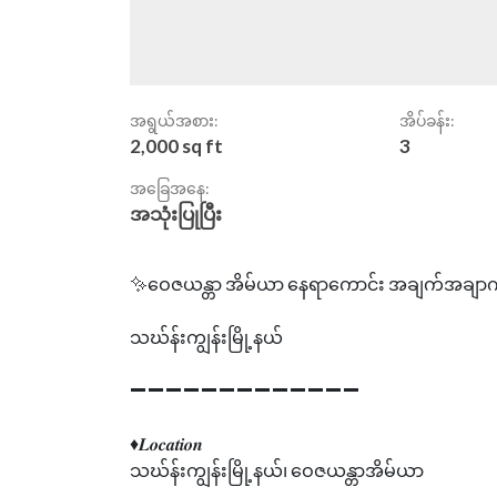
အရွယ်အစား:
အိပ်ခန်း:
2,000 sq ft
3
အခြေအနေ:
အသုံးပြုပြီး
✨ဝေဇယန္တာ အိမ်ယာ နေရာကောင်း အချက်အချာကျကျ
သဃ်န်းကျွန်းမြို့နယ်
➖➖➖➖➖➖➖➖➖➖➖➖➖
♦𝑳𝒐𝒄𝒂𝒕𝒊𝒐𝒏
သဃ်န်းကျွန်းမြို့နယ်၊ ဝေဇယန္တာအိမ်ယာ