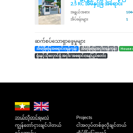
2.5 RC အိမ်နှင့်ခြံ အရောင်း
အရွယ်အစား
1044
အိပ်ခန်းများ
1
ဆက်စပ်သောရှာဖွေမှုများ
အိမ်ခြံမြေအရောင်း(ရန်ကုန်)
အိမ်ခြံမြေအငှါး(ရန်ကုန်)
house 
ရုံးနှင့်သိုလှောင်ရုံ အငှါး/အရောင်း(နေပြည်တော်)
ဘယ်လိုတင်ရမလဲ
Projects
ကျွန်တော်ငှားချင်ပါတယ်
ငါအလုပ်တစ်ခုလိုချင်တယ်
ဝန်ဆောင်မှု
အိမ်ခြံမြေငှားရန်