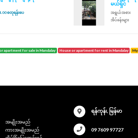
မယ်ရှင်
.00 စတုရန်းပေ
အရွယ်အစား
အိပ်ခန်းများ
or apartment for sale in Mandalay
house or apartment for rent in Mandalay
M
ရန်ကုန်၊, မြန်မာ
အမျိုးအမည်
09 7609 97727
ကားအမျိုးအမည်
အိမ်ခြံမြေရောင်းရန်