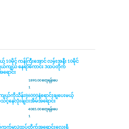
နယ် 10မိုင် ကန်​​ကြီးအောင် ​လမ်းအနီး 10မိုင်
ျယ်ကျယ် နေရာကောင်း 3ထပ်တိုက်
်အရောင်း
1890.00 စတုရန်းပေ
1
ယ်ကိုသိန်း86000နဲ့ရောင်းချပေးမယ့်
အသင့်နေလုံးချင်းအိမ်အရောင်း
4085.00 စတုရန်းပေ
1
ပ်ကွက်မှာ2ထပ်တိုက်အရောင်းလေးရှိ