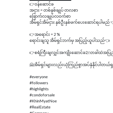
👉ဝန်ဆောင်ခ
အငှား = တစ်နှစ်ချုပ် တလစာ
ခြောက်လချုပ်လဝက်စာ
အိမ်ရှင်အိမ်ငှား နှစ်ဦးနှစ်ဖက်ပေးဆောင်ရပါမည် 
👉အရောင်း = 2 %
ရောင်းချသူ အိမ်ရှင်ဘက်မှ အပြည့်ယူပါသည်👈
👉စရံကြီးချလျှင်အကျိုးဆောင်ခ2/:တခါထဲအပြ
🤗အိမ်ရှင်များလည်းယုံကြည်စွာအပ်နှံနိုင်ပါတယ်ရ
#everyone
#followers
#highlights
#condoforsale
#KhinMyatNoe
#RealEstate
#Company