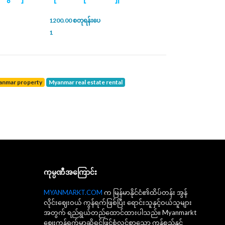
1200.00 စတုရန်းပေ
1
yanmar property
Myanmar real estate rental
ကုမ္ပဏီအကြောင်း
MYANMARKT.COM
က မြန်မာနိုင်ငံ၏ထိပ်တန်း အွန်
လိုင်းဈေးဝယ် ကွန်ရက်ဖြစ်ပြီး ရောင်းသူနှင့်ဝယ်သူများ
အတွက် ရည်ရွယ်တည်ထောင်ထားပါသည်။ Myanmarkt
ဈေးကွန်ရက်မှာဆိုရင်ဖြင့်စုံလင်စွာသော ကုန်စည်နှင့်