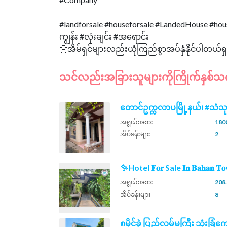
#landforsale #houseforsale #LandedHouse #hous
ကျွန်း #လုံးချင်း #အရောင်း
သင်လည်းအခြားသူများကိုကြိုက်နှစ်သက်န
တောင်ဥက္ကလာပမြို့နယ်၊ #သံသ
အရွယ်အစား
1800
အိပ်ခန်းများ
2
✨Hotel 𝐅𝐨𝐫 Sale 𝐈𝐧 𝐁𝐚𝐡𝐚𝐧 𝐓𝐨
အရွယ်အစား
208.
အိပ်ခန်းများ
8
၈မိုင်ခွဲ့ ပြည်လမ်မကြီး သုံးခြံကျ