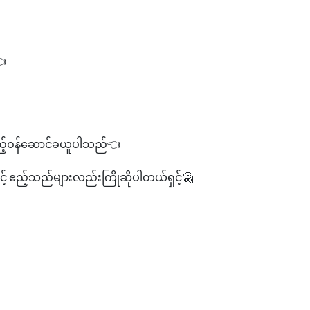
👈
ည့်ဝန်ဆောင်ခယူပါသည်👈
ှင့် ဧည့်သည်များလည်းကြိုဆိုပါတယ်ရှင့်🤗