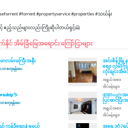
eforrent #forrent #propertyservice #properties #သဃ်န်း
ိုင် အိမ်ခြံမြေအရောင်း ကြော်ငြာများ:
ုမာလမ်းမကြီးအနီး
အင်းစိန် မြို့
စျေး လမ်းက
.00 စတုရန်းပေ
လုံးချင်းအိမ
အရွယ်အစား
အိပ်ခန်းများ
𝐧𝐬𝐡𝐢𝐩✨
4085sqftအကျ
ပြင်ဆင်ပြီး
00 စတုရန်းပေ
အရွယ်အစား
အိပ်ခန်းများ
ော် ကွန်ဒိုစျေးနဲ့ ရမယ်
အရှေ့ဒဂုံ7ရ