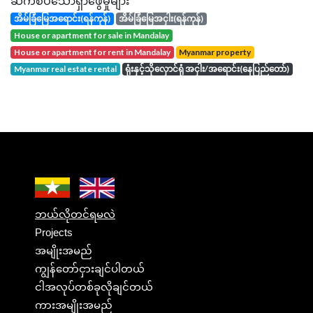
ဆက်စပ်သောရှာဖွေမှုများ
အိမ်ခြံမြေအရောင်း(ရန်ကုန်)
အိမ်ခြံမြေအငှါး(ရန်ကုန်)
house or apartment for sale in Mandalay
house or apartment for rent in Mandalay
Myanmar property
Myanmar real estate rental
ရုံးနှင့်သိုလှောင်ရုံ အငှါး/အရောင်း(နေပြည်တော်)
ဘယ်လိုတင်ရမလဲ
Projects
အမျိုးအမည်
ကျွန်တော်ငှားချင်ပါတယ်
ငါအလုပ်တစ်ခုလိုချင်တယ်
ကားအမျိုးအမည်