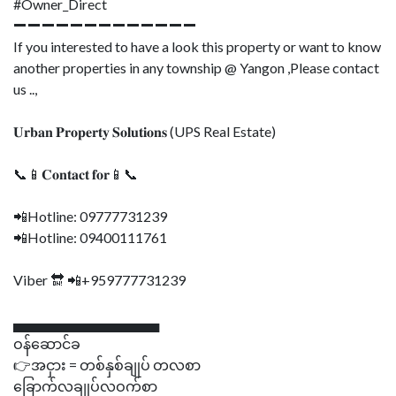
#Owner_Direct
➖➖➖➖➖➖➖➖➖➖➖➖➖
If you interested to have a look this property or want to know
another properties in any township @ Yangon ,Please contact
us ..,
𝐔𝐫𝐛𝐚𝐧 𝐏𝐫𝐨𝐩𝐞𝐫𝐭𝐲 𝐒𝐨𝐥𝐮𝐭𝐢𝐨𝐧𝐬 (UPS Real Estate)
📞📱𝐂𝐨𝐧𝐭𝐚𝐜𝐭 𝐟𝐨𝐫📱📞
📲Hotline: 09777731239
📲Hotline: 09400111761
Viber 🔛 📲+959777731239
▄▄▄▄▄▄▄▄▄▄▄▄▄▄▄
ဝန်ဆောင်ခ
👉အငှား = တစ်နှစ်ချုပ် တလစာ
ခြောက်လချုပ်လဝက်စာ