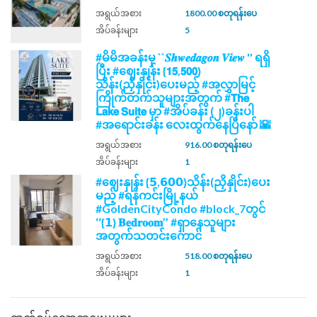
အရွယ်အစား
1800.00 စတုရန်းပေ
အိပ်ခန်းများ
5
#မိမိအခန်းမှ ``𝑺𝒉𝒘𝒆𝒅𝒂𝒈𝒐𝒏 𝑽𝒊𝒆𝒘 '' ရရှိ
ပြီး #ဈေးနှုန်း {𝟭𝟱,𝟱𝟬𝟬}
သိန်း(ညှိနှိုင်း)ပေးမည့် #အလွှာမြင့်
ကြိုက်တက်သူများအတွက် #𝗧𝗵𝗲
𝗟𝗮𝗸𝗲 𝗦𝘂𝗶𝘁𝗲 မှာ #အိပ်ခန်း (၂)ခန်းပါ
#အရောင်းခန်း လေးထွက်နေပြီနော် 🌇
အရွယ်အစား
916.00 စတုရန်းပေ
အိပ်ခန်းများ
1
#ဈေးနှုန်း {𝟱,𝟲𝟬𝟬}သိန်း(ညှိနှိုင်း)ပေး
မည့် #ရန်ကင်းမြို့နယ်
#GoldenCityCondo #block_7တွင်
‘‘{𝟭} 𝐁𝐞𝐝𝐫𝐨𝐨𝐦’’ #ရှာနေသူများ
အတွက်သတင်းကောင်
အရွယ်အစား
518.00 စတုရန်းပေ
အိပ်ခန်းများ
1