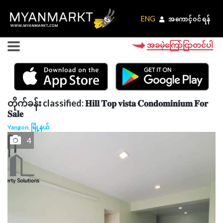
ENG
ENG
အကောင့်ဝင်ရန်
အကောင့်ဝင်ရန်
အခမဲ့ကြော်ငြာတင်ပါ
တိုက်ခန်း classified: 𝐇𝐢𝐥𝐥 𝐓𝐨𝐩 𝐯𝐢𝐬𝐭𝐚 𝐂𝐨𝐧𝐝𝐨𝐦𝐢𝐧𝐢𝐮𝐦 𝐅𝐨𝐫
𝐒𝐚𝐥𝐞
Yangon, မြို့နယ်
4