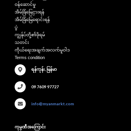
ဝန်ဆောင်မှု
အိမ်ခြံမြေငှားရန်
အိမ်ခြံမြေရောင်းရန်
ပွဲ
ကျွန်ုပ်တို့၏ဖိုရမ်
သတင်း
ကိုယ်ရေးအချက်အလက်မူဝါဒ
Terms condition
ရန်ကုန်၊, မြန်မာ
09 7609 97727
info@myanmarkt.com
ကုမ္ပဏီအကြောင်း