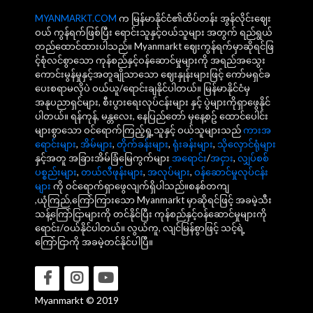
MYANMARKT.COM
က မြန်မာနိုင်ငံ၏ထိပ်တန်း အွန်လိုင်းဈေး
ဝယ် ကွန်ရက်ဖြစ်ပြီး ရောင်းသူနှင့်ဝယ်သူများ အတွက် ရည်ရွယ်
တည်ထောင်ထားပါသည်။ Myanmarkt ဈေးကွန်ရက်မှာဆိုရင်ဖြ
င့်စုံလင်စွာသော ကုန်စည်နှင့်ဝန်ဆောင်မှုများကို အရည်အသွေး
ကောင်းမွန်မှုနှင့်အတူချိုသာသော ဈေးနှုန်းများဖြင့် ကော်မရှင်ခ
ပေးစရာမလိုပဲ ဝယ်ယူ/ရောင်းချနိုင်ပါတယ်။ မြန်မာနိုင်ငံမှ
အနုပညာရှင်များ, စီးပွားရေးလုပ်ငန်းများ နှင့် ပွဲများကိုရှာဖွေနိုင်
ပါတယ်။ ရန်ကုန်, မန္တလေး, နေပြည်တော် မှနေ့စဥ် ထောင်ပေါင်း
များစွာသော ဝင်ရောက်ကြည့်ရှု့သူနှင့် ဝယ်သူများသည်
ကားအ
ရောင်းများ
,
အိမ်များ
,
တိုက်ခန်းများ
,
ရုံးခန်းများ
,
သိုလှောင်ရုံများ
နှင့်အတူ အခြားအိမ်ခြံမြေကွက်များ
အရောင်း
/
အငှား
,
လျှပ်စစ်
ပစ္စည်းများ
,
တယ်လီဖုန်းများ
,
အလုပ်များ
,
ဝန်ဆောင်မှုလုပ်ငန်း
များ
ကို ဝင်ရောက်ရှာဖွေလျက်ရှိပါသည်။စနစ်တကျ
,ယုံကြည်,ကြော်ကြားသော Myanmarkt မှာဆိုရင်ဖြင့် အခမဲ့သီး
သန့်ကြော်ငြာများကို တင်နိုင်ပြီး ကုန်စည်နှင့်ဝန်ဆောင်မှုများကို
ရောင်း/ဝယ်နိုင်ပါတယ်။ လွယ်ကူ, လျင်မြန်စွာဖြင့် သင့်ရဲ့
ကြော်ငြာကို အခမဲ့တင်နိုင်ပါပြီ။
Myanmarkt © 2019