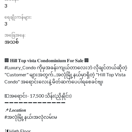
3
ရေချိုးကန်များ:
3
အခြေအနေ:
အသစ်
🏢 𝐇𝐢𝐥𝐥 𝐓𝐨𝐩 𝐯𝐢𝐬𝐭𝐚 𝐂𝐨𝐧𝐝𝐨𝐦𝐢𝐧𝐢𝐮𝐦 𝐅𝐨𝐫 𝐒𝐚𝐥𝐞 🏢
#Luxury_Condo ကိုမှအခန်းကျယ်တာလေးဘဲ လိုချင်တယ်ဆိုတဲ့
"Customer" များအတွက်...အလုံမြို့နယ်မှာရှိတဲ့ "Hill Top Vista
Condo" အရောင်းလေးနဲ့ မိတ်ဆက်ပေပါရစေခင်ဗျ၊
💵အရောင်း- 17,500 သိန်း(ညှိနှိုင်း)
➖➖➖➖➖➖➖➖➖➖➖➖➖
📌𝑳𝒐𝒄𝒂𝒕𝒊𝒐𝒏
#အလုံမြို့နယ်၊အလုံလမ်းမ
🔰High Floor