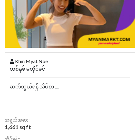
Khin Myat Noe
တစ်နှစ် မတိုင်ခင်
ဆက်သွယ်ရန် လိပ်စာ ....
အရွယ်အစား:
1,661 sq ft
အိပ်ခန်း: