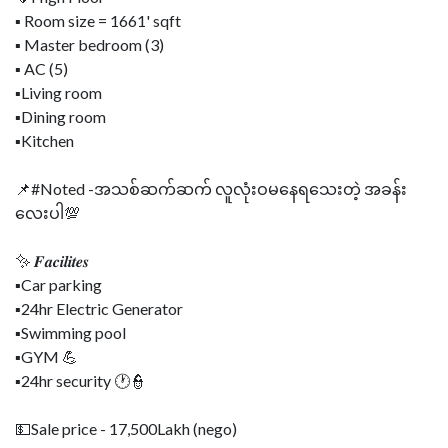
▪ Room size = 1661' sqft
▪ Master bedroom (3)
▪ AC (5)
▪Living room
▪Dining room
▪Kitchen
📌#Noted -အသစ်ဆက်ဆက် လူလုံးဝမနေရသေးတဲ့ အခန်း
လေးပါ💯
✨ 𝑭𝒂𝒄𝒊𝒍𝒊𝒕𝒆𝒔
▪Car parking
▪24hr Electric Generator
▪Swimming pool
▪GYM 💪
▪24hr security 🕐👮
💵Sale price - 17,500Lakh (nego)