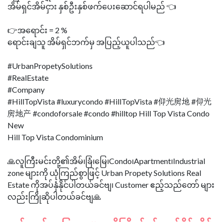
အိမ်ရှင်အိမ်ငှား နှစ်ဦးနှစ်ဖက်ပေးဆောင်ရပါမည် 👈
👉အရောင်း = 2 %
ရောင်းချသူ အိမ်ရှင်ဘက်မှ အပြည့်ယူပါသည်👈
#UrbanPropetySolutions
#RealEstate
#Company
#HillTopVista #luxurycondo #HillTopVista #仰光房地 #仰光
房地产 #condoforsale #condo #hilltop Hill Top Vista Condo
New
Hill Top Vista Condominium
🙏လူကြီးမင်းတို့၏အိမ်၊ခြံ၊မြေ၊Condo၊Apartment၊Industrial
zone များကို ယုံကြည်စွာဖြင့် Urban Propety Solutions Real
Estate ကိုအပ်နှံနိုင်ပါတယ်ခင်ဗျ၊ Customer ဧည့်သည်တော် များ