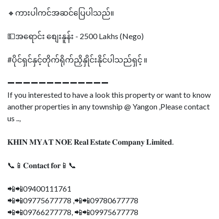
🔸ကားပါကင်အဆင်ပြေပါသည်။
💵အရောင်း စျေးနူန်း - 2500 Lakhs (Nego)
#ပိုင်ရှင်နှင့်တိုက်ရိုက်ညှိနှိုင်းနိုင်ပါသည်ရှင့် ။
➖➖➖➖➖➖➖➖➖➖➖➖➖
If you interested to have a look this property or want to know
another properties in any township @ Yangon ,Please contact
us ..,
𝐊𝐇𝐈𝐍 𝐌𝐘𝐀𝐓 𝐍𝐎𝐄 𝐑𝐞𝐚𝐥 𝐄𝐬𝐭𝐚𝐭𝐞 𝐂𝐨𝐦𝐩𝐚𝐧𝐲 𝐋𝐢𝐦𝐢𝐭𝐞𝐝.
📞📱𝐂𝐨𝐧𝐭𝐚𝐜𝐭 𝐟𝐨𝐫📱📞
📲📲09400111761
📲📲09775677778 ,📲📲09780677778
📲📲09766277778, 📲📲09975677778