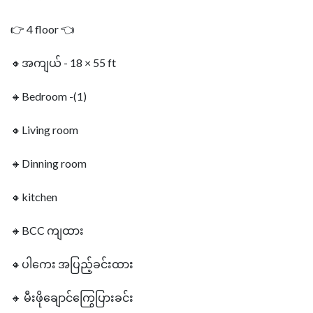
👉 4 floor 👈
🔸အကျယ် - 18 × 55 ft
🔸Bedroom -(1)
🔸Living room
🔸Dinning room
🔸kitchen
🔸BCC ကျထား
🔸ပါကေး အပြည့်ခင်းထား
🔸 မီးဖိုချော‌င်ကြွေပြားခင်း