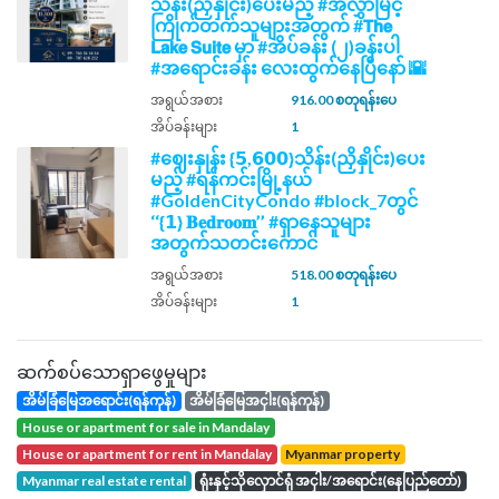
သိန်း(ညှိနှိုင်း)ပေးမည့် #အလွှာမြင့်
ကြိုက်တက်သူများအတွက် #𝗧𝗵𝗲
𝗟𝗮𝗸𝗲 𝗦𝘂𝗶𝘁𝗲 မှာ #အိပ်ခန်း (၂)ခန်းပါ
#အရောင်းခန်း လေးထွက်နေပြီနော် 🌇
အရွယ်အစား
916.00 စတုရန်းပေ
အိပ်ခန်းများ
1
#ဈေးနှုန်း {𝟱,𝟲𝟬𝟬}သိန်း(ညှိနှိုင်း)ပေး
မည့် #ရန်ကင်းမြို့နယ်
#GoldenCityCondo #block_7တွင်
‘‘{𝟭} 𝐁𝐞𝐝𝐫𝐨𝐨𝐦’’ #ရှာနေသူများ
အတွက်သတင်းကောင်
အရွယ်အစား
518.00 စတုရန်းပေ
အိပ်ခန်းများ
1
ဆက်စပ်သောရှာဖွေမှုများ
အိမ်ခြံမြေအရောင်း(ရန်ကုန်)
အိမ်ခြံမြေအငှါး(ရန်ကုန်)
house or apartment for sale in Mandalay
house or apartment for rent in Mandalay
Myanmar property
Myanmar real estate rental
ရုံးနှင့်သိုလှောင်ရုံ အငှါး/အရောင်း(နေပြည်တော်)