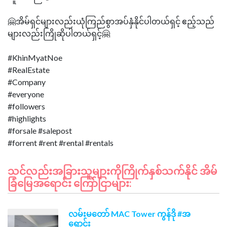
🤗အိမ်ရှင်များလည်းယုံကြည်စွာအပ်နှံနိုင်ပါတယ်ရှင့် ဧည့်သည်
များလည်းကြိုဆိုပါတယ်ရှင့်🤗
#KhinMyatNoe
#RealEstate
#Company
#everyone
#followers
#highlights
#forsale #salepost
သင်လည်းအခြားသူများကိုကြိုက်နှစ်သက်နိုင် အိမ်
ခြံမြေအရောင်း ကြော်ငြာများ:
လမ်းမတော် MAC Tower ကွန်ဒို #အ
ရောင်း