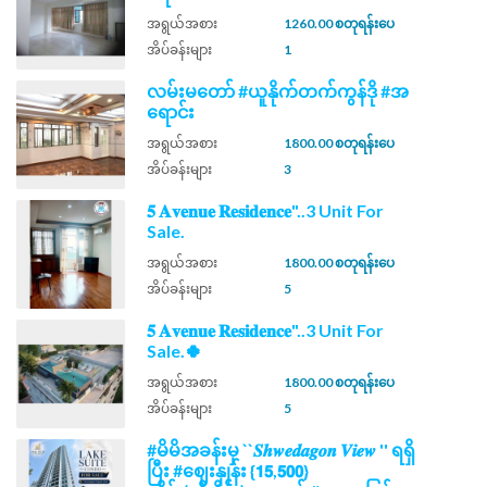
အရွယ်အစား
1260.00 စတုရန်းပေ
အိပ်ခန်းများ
1
လမ်းမတော် #ယူနိုက်တက်ကွန်ဒို #အ
ရောင်း
အရွယ်အစား
1800.00 စတုရန်းပေ
အိပ်ခန်းများ
3
𝟓 𝐀𝐯𝐞𝐧𝐮𝐞 𝐑𝐞𝐬𝐢𝐝𝐞𝐧𝐜𝐞"..3 Unit For
Sale.
အရွယ်အစား
1800.00 စတုရန်းပေ
အိပ်ခန်းများ
5
𝟓 𝐀𝐯𝐞𝐧𝐮𝐞 𝐑𝐞𝐬𝐢𝐝𝐞𝐧𝐜𝐞"..3 Unit For
Sale.🍀
အရွယ်အစား
1800.00 စတုရန်းပေ
အိပ်ခန်းများ
5
#မိမိအခန်းမှ ``𝑺𝒉𝒘𝒆𝒅𝒂𝒈𝒐𝒏 𝑽𝒊𝒆𝒘 '' ရရှိ
ပြီး #ဈေးနှုန်း {𝟭𝟱,𝟱𝟬𝟬}