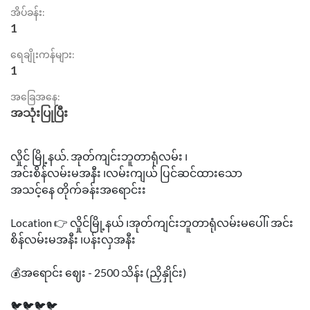
အိပ်ခန်း:
1
ရေချိုးကန်များ:
1
အခြေအနေ:
အသုံးပြုပြီး
လှိုင် မြို့နယ်. အုတ်ကျင်းဘူတာရုံလမ်း ၊
အင်းစိန်လမ်းမအနီး ၊လမ်းကျယ် ပြင်ဆင်ထားသော
အသင့်နေ တိုက်ခန်းအရောင်းး
Location 👉 လှိုင်မြို့နယ် ၊အုတ်ကျင်းဘူတာရုံလမ်းမပေါ်၊ အင်း
စိန်လမ်းမအနီး ၊ပန်းလှအနီး
💰အရောင်း ဈေး - 2500 သိန်း (ညှိနှိုင်း)
🐦🐦🐦🐦