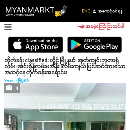
ENG
ENG
အကောင့်ဝင်ရန်
အကောင့်ဝင်ရန်
အခမဲ့ကြော်ငြာတင်ပါ
တိုက်ခန်း classified: လှိုင် မြို့နယ်. အုတ်ကျင်းဘူတာရုံ
လမ်း ၊အင်းစိန်လမ်းမအနီး ၊လမ်းကျယ် ပြင်ဆင်ထားသော
အသင့်နေ တိုက်ခန်းအရောင်းး
Yangon, မြို့နယ်
4