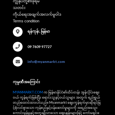
ကျွန်ုပ်တို့၏ဖိုရမ်
သတင်း
ကိုယ်ရေးအချက်အလက်မူဝါဒ
Terms condition
ရန်ကုန်၊, မြန်မာ
09 7609 97727
info@myanmarkt.com
ကုမ္ပဏီအကြောင်း
MYANMARKT.COM
က မြန်မာနိုင်ငံ၏ထိပ်တန်း အွန်လိုင်းဈေး
ဝယ် ကွန်ရက်ဖြစ်ပြီး ရောင်းသူနှင့်ဝယ်သူများ အတွက် ရည်ရွယ်
တည်ထောင်ထားပါသည်။ Myanmarkt ဈေးကွန်ရက်မှာဆိုရင်ဖြ
င့်စုံလင်စွာသော ကုန်စည်နှင့်ဝန်ဆောင်မှုများကို အရည်အသွေး
ကောင်းမွန်မှုနှင့်အတူချိုသာသော ဈေးနှုန်းများဖြင့် ကော်မရှင်ခ