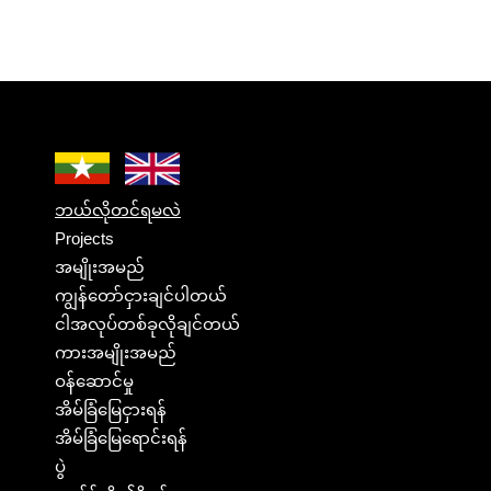
ဘယ်လိုတင်ရမလဲ
Projects
အမျိုးအမည်
ကျွန်တော်ငှားချင်ပါတယ်
ငါအလုပ်တစ်ခုလိုချင်တယ်
ကားအမျိုးအမည်
ဝန်ဆောင်မှု
အိမ်ခြံမြေငှားရန်
အိမ်ခြံမြေရောင်းရန်
ပွဲ