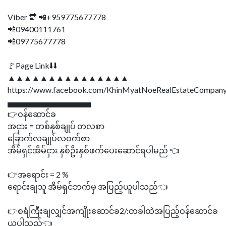
Viber 🔛 📲+959775677778
📲09400111761
📲09775677778
🚩Page Link⬇⬇
▲▲▲▲▲▲▲▲▲▲▲▲▲▲▲
https://www.facebook.com/KhinMyatNoeRealEstateCompany
▄▄▄▄▄▄▄▄▄▄▄▄▄▄▄
👉ဝန်ဆောင်ခ
အငှား = တစ်နှစ်ချုပ် တလစာ
ခြောက်လချုပ်လဝက်စာ
အိမ်ရှင်အိမ်ငှား နှစ်ဦးနှစ်ဖက်ပေးဆောင်ရပါမည် 👈
👉အရောင်း = 2 %
ရောင်းချသူ အိမ်ရှင်ဘက်မှ အပြည့်ယူပါသည်👈
👉စရံကြီးချလျှင်အကျိုးဆောင်ခ2/:တခါထဲအပြည့်ဝန်ဆောင်ခ
ယူပါသည်👈