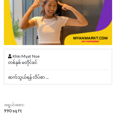
Khin Myat Noe
တစ်နှစ် မတိုင်ခင်
ဆက်သွယ်ရန် လိပ်စာ ....
အရွယ်အစား:
990 sq ft