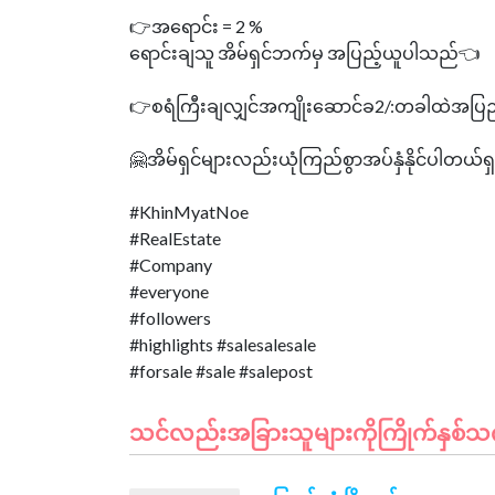
👉အရောင်း = 2 %
ရောင်းချသူ အိမ်ရှင်ဘက်မှ အပြည့်ယူပါသည်👈
👉စရံကြီးချလျှင်အကျိုးဆောင်ခ2/:တခါထဲအပြ
🤗အိမ်ရှင်များလည်းယုံကြည်စွာအပ်နှံနိုင်ပါတယ်ရ
#KhinMyatNoe
#RealEstate
#Company
#everyone
#followers
#highlights #salesalesale
သင်လည်းအခြားသူများကိုကြိုက်နှစ်သက်န