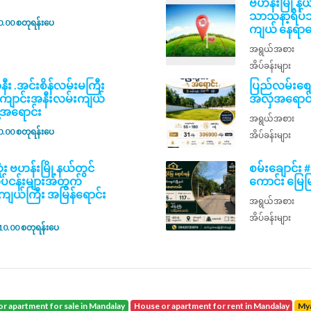
ဗဟန်းမြို့
သာသနာ့ရိပ်သ
.00 စတုရန်းပေ
ကျယ် နေရာ
အရွယ်အစား
အိပ်ခန်းများ
ီး .အင်းစိန်လမ်းမကြီး
ပြည်လမ်းစျ
်​ကျောင်းအနီးလမ်းကျယ်
အလှအရောင်
်အရောင်း
အရွယ်အစား
.00 စတုရန်းပေ
အိပ်ခန်းများ
ံး ဗဟန်းမြို့နယ်တွင်
စမ်းချောင်း
်လုပ်ငန်းများအတွက်
ကောင်း မြေမ
ျယ်ကြီး အမြန်ရောင်း
အရွယ်အစား
အိပ်ခန်းများ
10.00 စတုရန်းပေ
or apartment for sale in Mandalay
house or apartment for rent in Mandalay
M