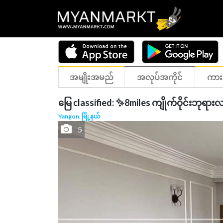
အမျိုးအမည်
အလုပ်အကိုင်
ကား
မြေ classified: ✨8miles ကျိုက်ဝိုင်းဘုရားလ
Yangon, မြို့နယ်
5