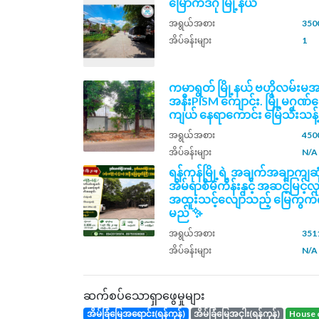
မြောက်ဒဂုံ မြို့နယ်
အရွယ်အစား
3500
အိပ်ခန်းများ
1
ကမာရွတ် မြို့နယ် ဗဟိုလမ်းမအန
အနီးPISM ​ကျောင်း. မြို့မဂုဏ
ကျယ် နေရာကောင်း မြေသီးသန့
အရွယ်အစား
4500
အိပ်ခန်းများ
N/A
ရန်ကုန်မြို့ရဲ့ အချက်အချာကျဆု
အိမ်ရာစီမံကိန်းနှင့် အဆင့်မြင့
အထူးသင့်လျော်သည့် မြေကွက်က
မည် ✨
အရွယ်အစား
351
အိပ်ခန်းများ
N/A
ဆက်စပ်သောရှာဖွေမှုများ
အိမ်ခြံမြေအရောင်း(ရန်ကုန်)
အိမ်ခြံမြေအငှါး(ရန်ကုန်)
house 