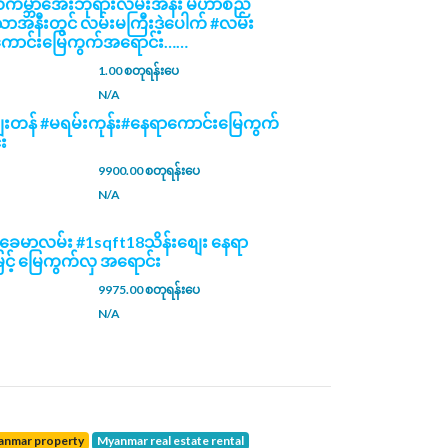
နယ်ကမ္ဘာအေးဘုရားလမ်းအနီး မဟာစည်
ာအနီးတွင် လမ်းမကြီးဒဲ့ပေါက် #လမ်း
ကောင်းမြေကွက်အရောင်း……
1.00 စတုရန်းပေ
N/A
ေးတန် #မရမ်းကုန်း#နေရာကောင်းမြေကွက်
း
9900.00 စတုရန်းပေ
N/A
 #ခေမာလမ်း #1sqft18သိန်းစျေး နေရာ
ြင့် မြေကွက်လှ အရောင်း
9975.00 စတုရန်းပေ
N/A
yanmar property
Myanmar real estate rental