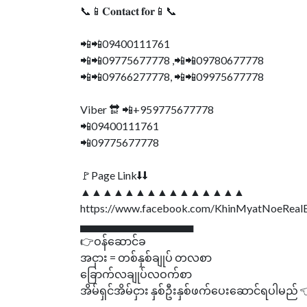
📞📱𝐂𝐨𝐧𝐭𝐚𝐜𝐭 𝐟𝐨𝐫📱📞
📲📲09400111761
📲📲09775677778 ,📲📲09780677778
📲📲09766277778, 📲📲09975677778
Viber 🔛 📲+959775677778
📲09400111761
📲09775677778
🚩Page Link⬇⬇
▲▲▲▲▲▲▲▲▲▲▲▲▲▲▲
https://www.facebook.com/KhinMyatNoeReal
▄▄▄▄▄▄▄▄▄▄▄▄▄▄▄
👉ဝန်ဆောင်ခ
အငှား = တစ်နှစ်ချုပ် တလစာ
ခြောက်လချုပ်လဝက်စာ
အိမ်ရှင်အိမ်ငှား နှစ်ဦးနှစ်ဖက်ပေးဆောင်ရပါမည် 