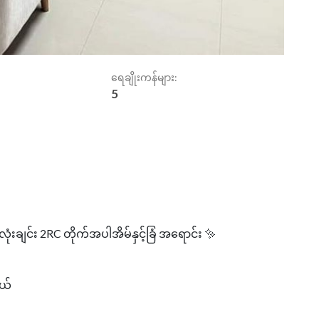
ရေချိုးကန်များ:
5
လုံးချင်း 2RC တိုက်အပါအိမ်နှင့်ခြံ အရောင်း ✨
ွယ်