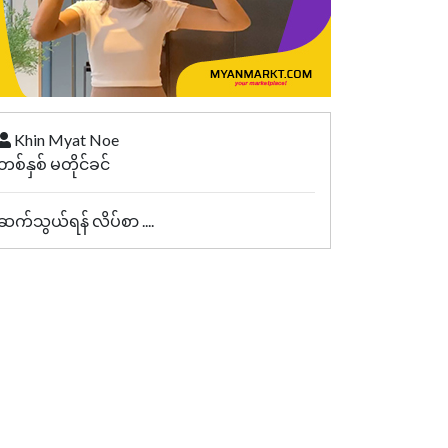
Khin Myat Noe
တစ်နှစ် မတိုင်ခင်
ဆက်သွယ်ရန် လိပ်စာ ....