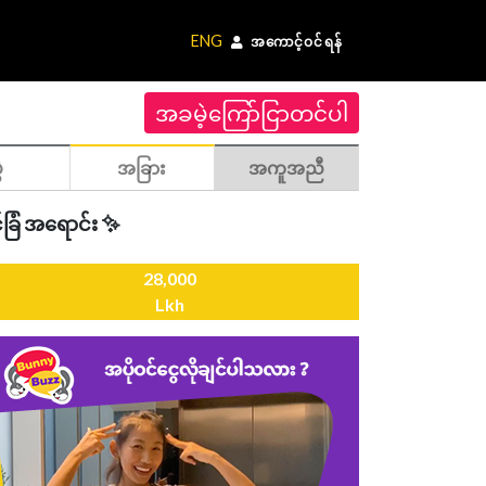
ENG
အကောင့်ဝင်ရန်
အခမဲ့ကြော်ငြာတင်ပါ
ဲ
အခြား
အကူအညီ
့်ခြံ အရောင်း ✨
28,000
Lkh