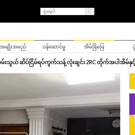
အမျိုးအမည်
ဝန်ဆောင်မှု
အိမ်ခြံမြေ
ပွ
မ်းသွယ် ဆိပ်ငြိမ်ရပ်ကွက်သန့် လုံးချင်း 2RC တိုက်အပါအိမ်နှင