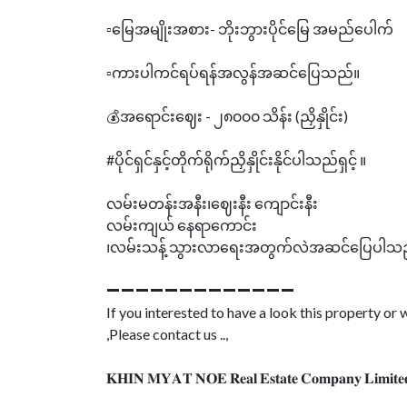
▫️မြေအမျိုးအစား- ဘိုးဘွားပိုင်မြေ အမည်ပေါက်
▫️ကားပါကင်ရပ်ရန်အလွန်အဆင်ပြေသည်။
💰အရောင်းဈေး - ၂၈၀၀၀ သိန်း (ညှိနှိုင်း)
#ပိုင်ရှင်နှင့်တိုက်ရိုက်ညှိနှိုင်းနိုင်ပါသည်ရှင့် ။
လမ်းမတန်းအနီး၊ဈေးနီး ကျောင်းနီး
လမ်းကျယ် နေရာကောင်း
၊လမ်းသန့် သွားလာရေးအတွက်လဲအဆင်ပြေပါသည်ရ
➖➖➖➖➖➖➖➖➖➖➖➖➖
If you interested to have a look this property o
,Please contact us ..,
𝐊𝐇𝐈𝐍 𝐌𝐘𝐀𝐓 𝐍𝐎𝐄 𝐑𝐞𝐚𝐥 𝐄𝐬𝐭𝐚𝐭𝐞 𝐂𝐨𝐦𝐩𝐚𝐧𝐲 𝐋𝐢𝐦𝐢𝐭𝐞