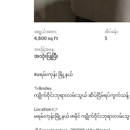
အရွယ်အစား:
အိပ်ခန်း:
4,800 sq ft
5
အခြေအနေ:
အသုံးပြုပြီး
#မရမ်းကုန်း မြို့နယ်
✨8miles
ကျိုက်ဝိုင်းဘုရားလမ်းသွယ် ဆိပ်ငြိမ်ရပ်ကွက်သန့် 
Location 👉
မရမ်းကုန်းမြို့နယ် ၊၈မိုင် ကျိုက်ဝိုင်းဘုရားလမ်းသ
💰 For sale prices -28000Lakhs (Nego)