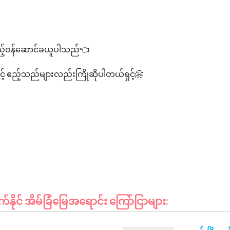
ည့်ဝန်ဆောင်ခယူပါသည်👈
ှင့် ဧည့်သည်များလည်းကြိုဆိုပါတယ်ရှင့်🤗
ိုင် အိမ်ခြံမြေအရောင်း ကြော်ငြာများ: