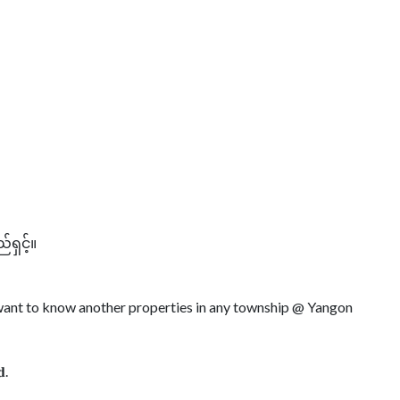
ှင့်။
r want to know another properties in any township @ Yangon
𝐝.