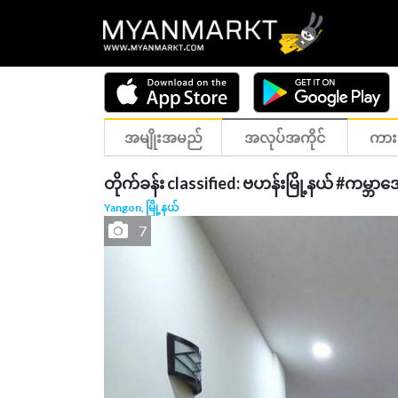
အမျိုးအမည်
အလုပ်အကိုင်
ကား
တိုက်ခန်း classified: ဗဟန်းမြို့နယ် #ကမ
Yangon, မြို့နယ်
7