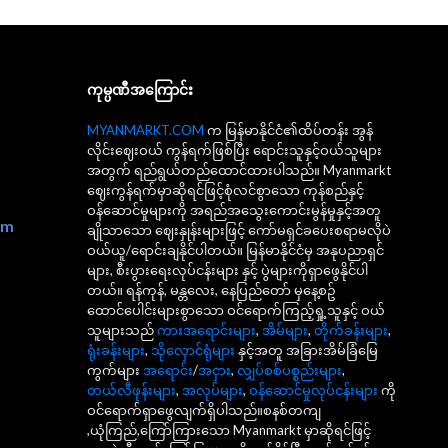
ကုမ္ပဏီအကြောင်း
MYANMARKT.COM
က မြန်မာနိုင်ငံ၏ထိပ်တန်း အွန်
လိုင်းဈေးဝယ် ကွန်ရက်ဖြစ်ပြီး ရောင်းသူနှင့်ဝယ်သူများ
အတွက် ရည်ရွယ်တည်ထောင်ထားပါသည်။ Myanmarkt
ဈေးကွန်ရက်မှာဆိုရင်ဖြင့်စုံလင်စွာသော ကုန်စည်နှင့်
ဝန်ဆောင်မှုများကို အရည်အသွေးကောင်းမွန်မှုနှင့်အတူ
om
ချိုသာသော ဈေးနှုန်းများဖြင့် ကော်မရှင်ခပေးစရာမလိုပဲ
ဝယ်ယူ/ရောင်းချနိုင်ပါတယ်။ မြန်မာနိုင်ငံမှ အနုပညာရှင်
များ, စီးပွားရေးလုပ်ငန်းများ နှင့် ပွဲများကိုရှာဖွေနိုင်ပါ
တယ်။ ရန်ကုန်, မန္တလေး, နေပြည်တော် မှနေ့စဥ်
ထောင်ပေါင်းများစွာသော ဝင်ရောက်ကြည့်ရှု့သူနှင့် ဝယ်
သူများသည်
ကားအရောင်းများ
,
အိမ်များ
,
တိုက်ခန်းများ
,
ရုံးခန်းများ
,
သိုလှောင်ရုံများ
နှင့်အတူ အခြားအိမ်ခြံမြေ
ကွက်များ
အရောင်း
/
အငှား
,
လျှပ်စစ်ပစ္စည်းများ
,
တယ်လီဖုန်းများ
,
အလုပ်များ
,
ဝန်ဆောင်မှုလုပ်ငန်းများ
ကို
ဝင်ရောက်ရှာဖွေလျက်ရှိပါသည်။စနစ်တကျ
,ယုံကြည်,ကြော်ကြားသော Myanmarkt မှာဆိုရင်ဖြင့်