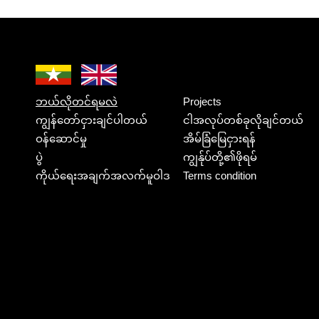
ဘယ်လိုတင်ရမလဲ
Projects
ကျွန်တော်ငှားချင်ပါတယ်
ငါအလုပ်တစ်ခုလိုချင်တယ်
ဝန်ဆောင်မှု
အိမ်ခြံမြေငှားရန်
ပွဲ
ကျွန်ုပ်တို့၏ဖိုရမ်
ကိုယ်ရေးအချက်အလက်မူဝါဒ
Terms condition