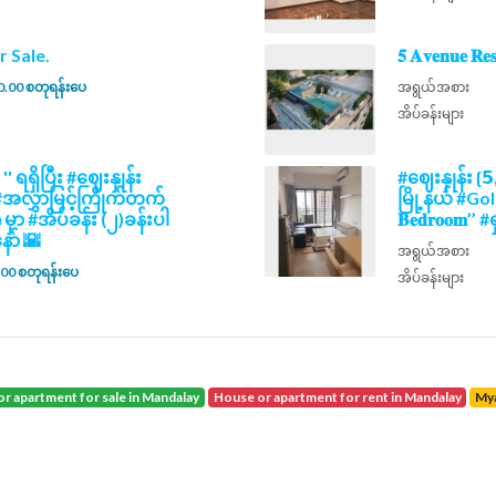
 For Sale.
𝟓 𝐀𝐯𝐞𝐧𝐮𝐞 
.00 စတုရန်းပေ
အရွယ်အစား
အိပ်ခန်းများ
𝒘 '' ရရှိပြီး #ဈေးနှုန်း
#ဈေးနှုန်း {𝟱
မည့် #အလွှာမြင့်ကြိုက်တက်
မြို့နယ် #Go
𝗲 မှာ #အိပ်ခန်း (၂)ခန်းပါ
𝐁𝐞𝐝𝐫𝐨𝐨
ာ် 🌇
အရွယ်အစား
00 စတုရန်းပေ
အိပ်ခန်းများ
or apartment for sale in Mandalay
house or apartment for rent in Mandalay
M