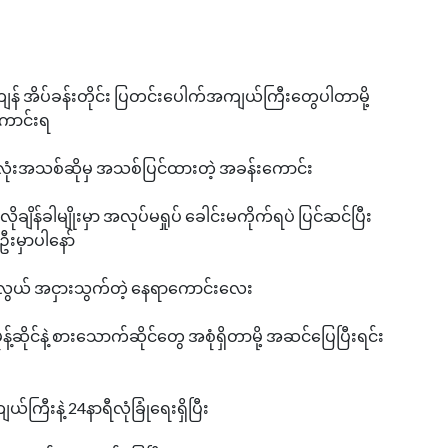
းပါမကျန် အိပ်ခန်းတိုင်း ပြတင်းပေါက်အကျယ်ကြီးတွေပါတာမို့
ောင်းရ
းလုံးအသစ်ဆိုမှ အသစ်ပြင်ထားတဲ့ အခန်းကောင်း
်ခါမျိုးမှာ အလုပ်မရှုပ် ခေါင်းမကိုက်ရပဲ ပြင်ဆင်ပြီး
းမှာပါနော်
်းလွယ် အငှားသွက်တဲ့ နေရာကောင်းလေး
ုန့်ဆိုင်နဲ့ စားသောက်ဆိုင်တွေ အစုံရှိတာမို့ အဆင်ပြေပြီးရင်း
းနဲ့ 24နာရီလုံခြုံရေးရှိပြီး