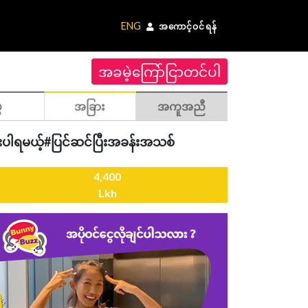
ENG
အကောင့်ဝင်ရန်
အခမဲ့ကြော်ငြာတင်ပါ
ဲ
အခြား
အကူအညီ
မီးပါရမယ့်#ပြင်ဆင်ပြီးအခန်းအသစ်
4,400
Lkh