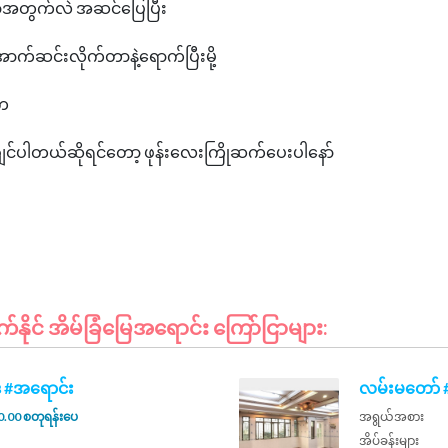
ို့ရာအတွက်လဲ အဆင်ပြေပြီး
်ဆင်းလိုက်တာနဲ့ရောက်ပြီးမို့
ကေ
်ချင်ပါတယ်ဆိုရင်တော့ ဖုန်းလေးကြိုဆက်ပေးပါနော်
ိုင် အိမ်ခြံမြေအရောင်း ကြော်ငြာများ:
ု #အရောင်း
လမ်းမတော် #
.00 စတုရန်းပေ
အရွယ်အစား
အိပ်ခန်းများ