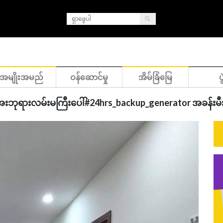
အမျိုးအမည်
ဝန်ဆောင်မှု
အိမ်ခြံမြေ
ပွ
္ဘာအေးဘုရားလမ်းမကြီးပေါ်#24hrs_backup_generator အခန်း