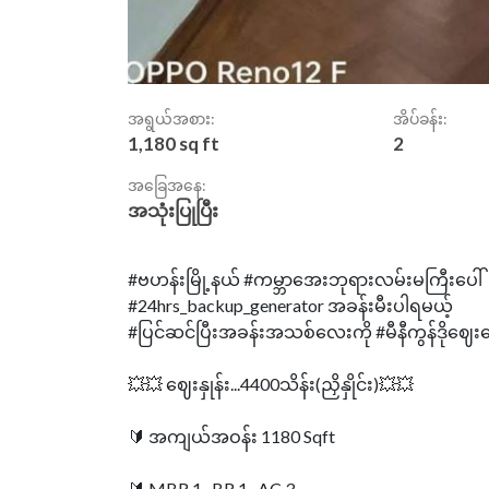
အရွယ်အစား:
အိပ်ခန်း:
1,180 sq ft
2
အခြေအနေ:
အသုံးပြုပြီး
#ဗဟန်းမြို့နယ် #ကမ္ဘာအေးဘုရားလမ်းမကြီးပေါ်
#24hrs_backup_generator အခန်းမီးပါရမယ့်
#ပြင်ဆင်ပြီးအခန်းအသစ်လေးကို #မီနီကွန်ဒိုဈေး‌တ
💥💥 ဈေးနှုန်း...4400သိန်း(ညှိနှိုင်း)💥💥
🔰 အကျယ်အဝန်း 1180 Sqft
🔰 MBR 1 . BR 1 . AC 3