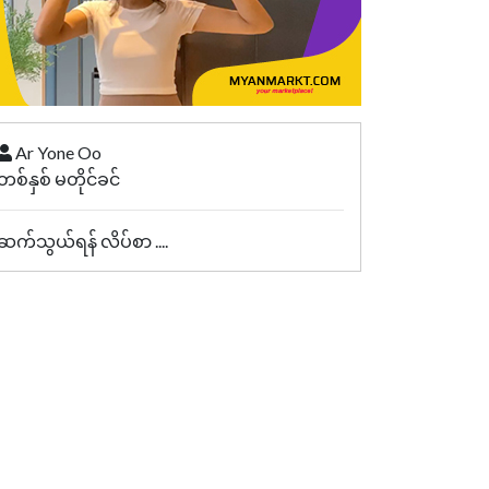
Ar Yone Oo
တစ်နှစ် မတိုင်ခင်
ဆက်သွယ်ရန် လိပ်စာ ....