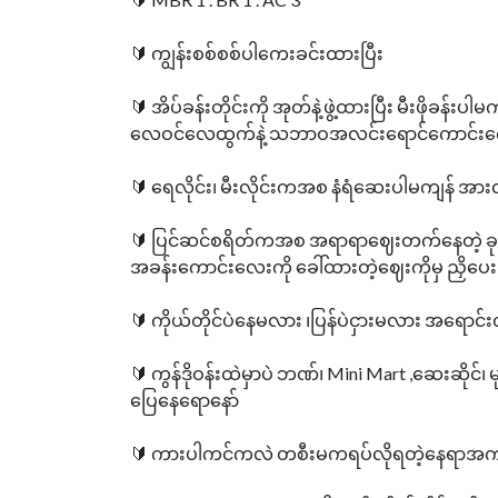
🔰 ကျွန်းစစ်စစ်ပါကေးခင်းထားပြီး
🔰 အိပ်ခန်းတိုင်းကို အုတ်နဲ့ဖွဲ့ထားပြီး မီးဖိုခန်
လေဝင်လေထွက်နဲ့ သဘာဝအလင်းရောင်ကောင်းက
🔰 ရေလိုင်း၊ မီးလိုင်းကအစ နံရံဆေးပါမကျန် အာ
🔰 ပြင်ဆင်စရိတ်ကအစ အရာရာဈေးတက်နေတဲ့ ခုလိုချိန
အခန်းကောင်းလေးကို ခေါ်ထားတဲ့ဈေးကိုမှ ညှိပေးဦ
🔰 ကိုယ်တိုင်ပဲနေမလား ၊ပြန်ပဲငှားမလား အရောင
🔰 ကွန်ဒိုဝန်းထဲမှာပဲ ဘဏ်၊ Mini Mart ,ဆေးဆိုင်၊ မ
ပြေနေရောနော်
🔰 ကားပါကင်ကလဲ တစီးမကရပ်လိုရတဲ့နေရာအကျယ်ကြီ