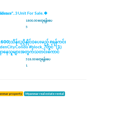
𝐞𝐬𝐢𝐝𝐞𝐧𝐜𝐞"..3 Unit For Sale.🍀
1800.00 စတုရန်းပေ
5
,𝟲𝟬𝟬}သိန်း(ညှိနှိုင်း)ပေးမည့် #ရန်ကင်း
ldenCityCondo #block_7တွင် ‘‘{𝟭}
𝐦’’ #ရှာနေသူများအတွက်သတင်းကောင်
518.00 စတုရန်းပေ
1
yanmar property
Myanmar real estate rental