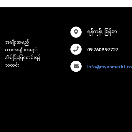
ရန်ကုန်၊, မြန်မာ
အမျိုးအမည်
09 7609 97727
ကားအမျိုးအမည်
အိမ်ခြံမြေရောင်းရန်
သတင်း
info@myanmarkt.c