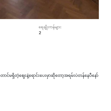
ရေချိုးကန်များ:
2
ောင်မရှိတဲ့ဈေးနဲ့ရောင်းပေးမှာဆိုတော့အရမ်းပဲတန်နေပီနော်