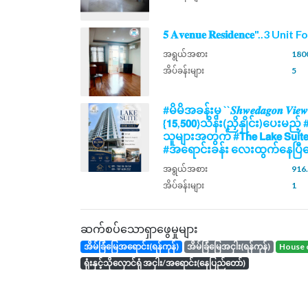
𝟓 𝐀𝐯𝐞𝐧𝐮𝐞 𝐑𝐞𝐬𝐢𝐝𝐞𝐧𝐜𝐞"..3 Unit
အရွယ်အစား
1800
အိပ်ခန်းများ
5
#မိမိအခန်းမှ ``𝑺𝒉𝒘𝒆𝒅𝒂𝒈𝒐𝒏 𝑽𝒊𝒆
{𝟭𝟱,𝟱𝟬𝟬}သိန်း(ညှိနှိုင်း)ပေး
သူများအတွက် #𝗧𝗵𝗲 𝗟𝗮𝗸𝗲 𝗦𝘂𝗶
#အရောင်းခန်း လေးထွက်နေပြီနေ
အရွယ်အစား
916.
အိပ်ခန်းများ
1
ဆက်စပ်သောရှာဖွေမှုများ
အိမ်ခြံမြေအရောင်း(ရန်ကုန်)
အိမ်ခြံမြေအငှါး(ရန်ကုန်)
house 
ရုံးနှင့်သိုလှောင်ရုံ အငှါး/အရောင်း(နေပြည်တော်)