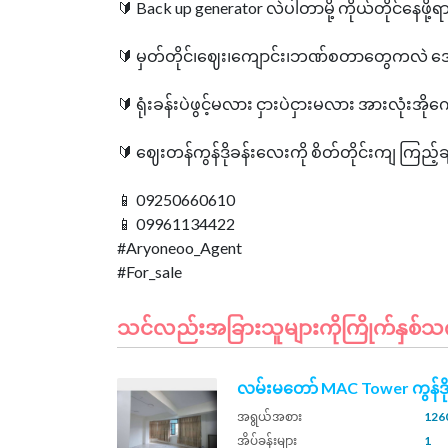
🔰 Back up generator လဲပါတာမို့ ကိုယ်တိုင်နေဖ
🔰 မှတ်တိုင်၊ဈေး၊ကျောင်း၊ဘဏ်စတာတွေကလဲ အောက
🔰 ရုံးခန်းပဲဖွင့်မလား ငှားပဲငှားမလား အားလုံးအို
🔰 ဈေးတန်ကွန်ဒိုခန်းလေးကို စိတ်တိုင်းကျ ကြည့
📱 09250660610
📱 09961134422
#Aryoneoo_Agent
သင်လည်းအခြားသူများကိုကြိုက်နှစ်သက်န
လမ်းမတော် MAC Tower ကွန်ဒိ
အရွယ်အစား
1260
အိပ်ခန်းများ
1