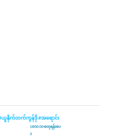
ယူနိုက်တက်ကွန်ဒို #အရောင်း
1800.00 စတုရန်းပေ
3