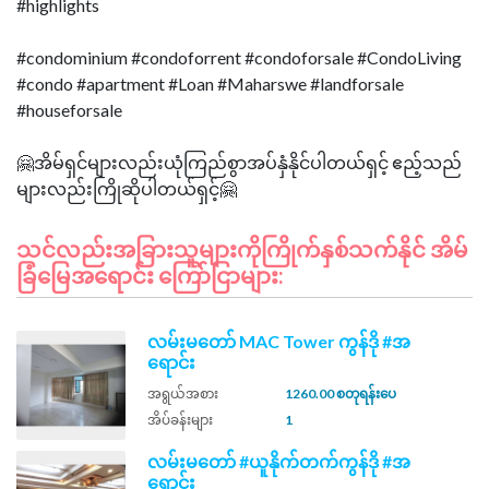
#highlights
#condominium #condoforrent #condoforsale #CondoLiving
#condo #apartment #Loan #Maharswe #landforsale
#houseforsale
🤗အိမ်ရှင်များလည်းယုံကြည်စွာအပ်နှံနိုင်ပါတယ်ရှင့် ဧည့်သည်
သင်လည်းအခြားသူများကိုကြိုက်နှစ်သက်နိုင် အိမ်
ခြံမြေအရောင်း ကြော်ငြာများ:
လမ်းမတော် MAC Tower ကွန်ဒို #အ
ရောင်း
အရွယ်အစား
1260.00 စတုရန်းပေ
အိပ်ခန်းများ
1
လမ်းမတော် #ယူနိုက်တက်ကွန်ဒို #အ
ရောင်း