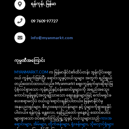
ရန်ကုန်၊, မြန်မာ
09 7609 97727
info@myanmarkt.com
ကုမ္ပဏီအကြောင်း
MYANMARKT.COM
က မြန်မာနိုင်ငံ၏ထိပ်တန်း အွန်လိုင်းဈေး
ဝယ် ကွန်ရက်ဖြစ်ပြီး ရောင်းသူနှင့်ဝယ်သူများ အတွက် ရည်ရွယ်
တည်ထောင်ထားပါသည်။ Myanmarkt ဈေးကွန်ရက်မှာဆိုရင်ဖြ
င့်စုံလင်စွာသော ကုန်စည်နှင့်ဝန်ဆောင်မှုများကို အရည်အသွေး
ကောင်းမွန်မှုနှင့်အတူချိုသာသော ဈေးနှုန်းများဖြင့် ကော်မရှင်ခ
ပေးစရာမလိုပဲ ဝယ်ယူ/ရောင်းချနိုင်ပါတယ်။ မြန်မာနိုင်ငံမှ
အနုပညာရှင်များ, စီးပွားရေးလုပ်ငန်းများ နှင့် ပွဲများကိုရှာဖွေနိုင်
ပါတယ်။ ရန်ကုန်, မန္တလေး, နေပြည်တော် မှနေ့စဥ် ထောင်ပေါင်း
များစွာသော ဝင်ရောက်ကြည့်ရှု့သူနှင့် ဝယ်သူများသည်
ကားအ
ရောင်းများ
,
အိမ်များ
,
တိုက်ခန်းများ
,
ရုံးခန်းများ
,
သိုလှောင်ရုံများ