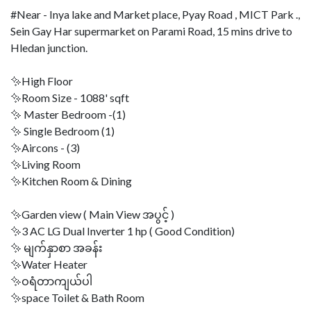
#Near - Inya lake and Market place, Pyay Road , MICT Park .,
Sein Gay Har supermarket on Parami Road, 15 mins drive to
Hledan junction.
✨High Floor
✨Room Size - 1088' sqft
✨ Master Bedroom -(1)
✨ Single Bedroom (1)
✨Aircons - (3)
✨Living Room
✨Kitchen Room & Dining
✨Garden view ( Main View အပွင့် )
✨3 AC LG Dual Inverter 1 hp ( Good Condition)
✨ မျက်နှာစာ အခန်း
✨Water Heater
✨ဝရံတာကျယ်ပါ
✨space Toilet & Bath Room