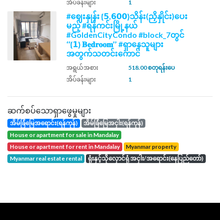
အိပ်ခန်းများ
1
#ဈေးနှုန်း {𝟱,𝟲𝟬𝟬}သိန်း(ညှိနှိုင်း)ပေး
မည့် #ရန်ကင်းမြို့နယ်
#GoldenCityCondo #block_7တွင်
‘‘{𝟭} 𝐁𝐞𝐝𝐫𝐨𝐨𝐦’’ #ရှာနေသူများ
အတွက်သတင်းကောင်
အရွယ်အစား
518.00 စတုရန်းပေ
အိပ်ခန်းများ
1
ဆက်စပ်သောရှာဖွေမှုများ
အိမ်ခြံမြေအရောင်း(ရန်ကုန်)
အိမ်ခြံမြေအငှါး(ရန်ကုန်)
house or apartment for sale in Mandalay
house or apartment for rent in Mandalay
Myanmar property
Myanmar real estate rental
ရုံးနှင့်သိုလှောင်ရုံ အငှါး/အရောင်း(နေပြည်တော်)