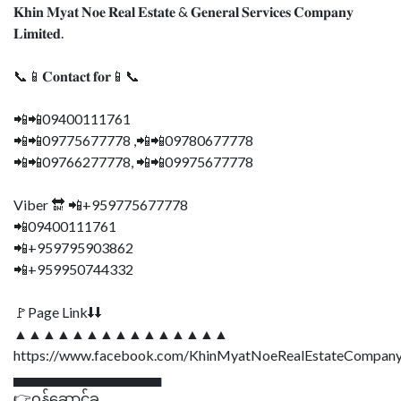
𝐊𝐡𝐢𝐧 𝐌𝐲𝐚𝐭 𝐍𝐨𝐞 𝐑𝐞𝐚𝐥 𝐄𝐬𝐭𝐚𝐭𝐞 & 𝐆𝐞𝐧𝐞𝐫𝐚𝐥 𝐒𝐞𝐫𝐯𝐢𝐜𝐞𝐬 𝐂𝐨𝐦𝐩𝐚𝐧𝐲
𝐋𝐢𝐦𝐢𝐭𝐞𝐝.
📞📱𝐂𝐨𝐧𝐭𝐚𝐜𝐭 𝐟𝐨𝐫📱📞
📲📲09400111761
📲📲09775677778 ,📲📲09780677778
📲📲09766277778, 📲📲09975677778
Viber 🔛 📲+959775677778
📲09400111761
📲+959795903862
📲+959950744332
🚩Page Link⬇⬇
▲▲▲▲▲▲▲▲▲▲▲▲▲▲▲
https://www.facebook.com/KhinMyatNoeRealEstateCompany
▄▄▄▄▄▄▄▄▄▄▄▄▄▄▄
👉ဝန်ဆောင်ခ