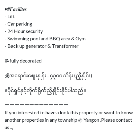
♦#𝑭𝒂𝒄𝒊𝒍𝒊𝒕𝒆𝒔
- Lift
- Car parking
- 24 Hour security
- Swimming pool and BBQ area & Gym
- Back up generator & Transformer
💯fully decorated
💰အရောင်းဈေးနှုန်း - ၄၃၀၀ သိန်း (ညှိနှိုင်း)
#ပိုင်ရှင်နှင့်တိုက်ရိုက်ညှိနှိုင်းနိုင်ပါသည် ။
➖➖➖➖➖➖➖➖➖➖➖➖➖
If you interested to have a look this property or want to know
another properties in any township @ Yangon ,Please contact
us ..,