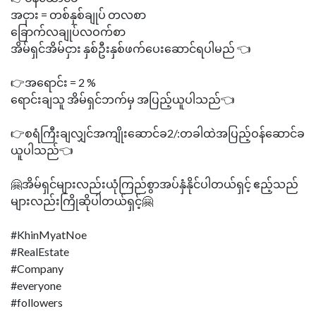
အငှား = တစ်နှစ်ချုပ် တလစာ
ခြောက်လချုပ်လဝက်စာ
အိမ်ရှင်အိမ်ငှား နှစ်ဦးနှစ်ဖက်ပေးဆောင်ရပါမည် 👈
👉အရောင်း = 2 %
ရောင်းချသူ အိမ်ရှင်ဘက်မှ အပြည့်ယူပါသည်👈
👉စရံကြီးချလျှင်အကျိုးဆောင်ခ2/:တခါထဲအပြည့်ဝန်ဆောင်ခ
ယူပါသည်👈
🤗အိမ်ရှင်များလည်းယုံကြည်စွာအပ်နှံနိုင်ပါတယ်ရှင့် ဧည့်သည်
များလည်းကြိုဆိုပါတယ်ရှင့်🤗
#KhinMyatNoe
#RealEstate
#Company
#everyone
#followers