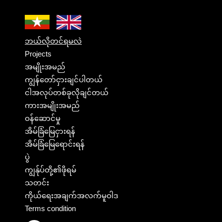
ဘယ်လိုတင်ရမလဲ
Projects
အမျိုးအမည်
ကျွန်တော်ငှားချင်ပါတယ်
ငါအလုပ်တစ်ခုလိုချင်တယ်
ကားအမျိုးအမည်
ဝန်ဆောင်မှု
အိမ်ခြံမြေငှားရန်
အိမ်ခြံမြေရောင်းရန်
ပွဲ
ကျွန်ုပ်တို့၏ဖိုရမ်
သတင်း
ကိုယ်ရေးအချက်အလက်မူဝါဒ
Terms condition