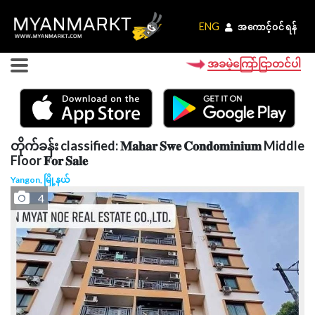
ENG
ENG
အကောင့်ဝင်ရန်
အကောင့်ဝင်ရန်
အခမဲ့ကြော်ငြာတင်ပါ
တိုက်ခန်း classified: 𝐌𝐚𝐡𝐚𝐫 𝐒𝐰𝐞 𝐂𝐨𝐧𝐝𝐨𝐦𝐢𝐧𝐢𝐮𝐦 Middle
Floor 𝐅𝐨𝐫 𝐒𝐚𝐥𝐞
Yangon, မြို့နယ်
4