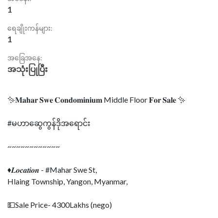
1
ရေချိုးကန်များ:
1
အခြေအနေ:
အသုံးပြုပြီး
✨𝐌𝐚𝐡𝐚𝐫 𝐒𝐰𝐞 𝐂𝐨𝐧𝐝𝐨𝐦𝐢𝐧𝐢𝐮𝐦 Middle Floor 𝐅𝐨𝐫 𝐒𝐚𝐥𝐞 ✨
#မဟာဆွေကွန်ဒိုအရောင်း
~~~~~~~~~~~~
♦𝑳𝒐𝒄𝒂𝒕𝒊𝒐𝒏 - #Mahar Swe St,
Hlaing Township, Yangon, Myanmar,
💵Sale Price- 4300Lakhs (nego)