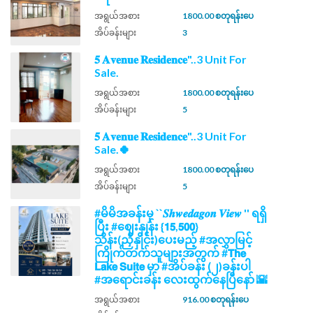
အရွယ်အစား
1800.00 စတုရန်းပေ
အိပ်ခန်းများ
3
𝟓 𝐀𝐯𝐞𝐧𝐮𝐞 𝐑𝐞𝐬𝐢𝐝𝐞𝐧𝐜𝐞"..3 Unit For
Sale.
အရွယ်အစား
1800.00 စတုရန်းပေ
အိပ်ခန်းများ
5
𝟓 𝐀𝐯𝐞𝐧𝐮𝐞 𝐑𝐞𝐬𝐢𝐝𝐞𝐧𝐜𝐞"..3 Unit For
Sale.🍀
အရွယ်အစား
1800.00 စတုရန်းပေ
အိပ်ခန်းများ
5
#မိမိအခန်းမှ ``𝑺𝒉𝒘𝒆𝒅𝒂𝒈𝒐𝒏 𝑽𝒊𝒆𝒘 '' ရရှိ
ပြီး #ဈေးနှုန်း {𝟭𝟱,𝟱𝟬𝟬}
သိန်း(ညှိနှိုင်း)ပေးမည့် #အလွှာမြင့်
ကြိုက်တက်သူများအတွက် #𝗧𝗵𝗲
𝗟𝗮𝗸𝗲 𝗦𝘂𝗶𝘁𝗲 မှာ #အိပ်ခန်း (၂)ခန်းပါ
#အရောင်းခန်း လေးထွက်နေပြီနော် 🌇
အရွယ်အစား
916.00 စတုရန်းပေ