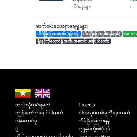
အိပ်ခန်းများ
1
ဆက်စပ်သောရှာဖွေမှုများ
အိမ်ခြံမြေအရောင်း(ရန်ကုန်)
အိမ်ခြံမြေအငှါး(ရန်ကုန်)
house 
ရုံးနှင့်သိုလှောင်ရုံ အငှါး/အရောင်း(နေပြည်တော်)
ဘယ်လိုတင်ရမလဲ
Projects
ကျွန်တော်ငှားချင်ပါတယ်
ငါအလုပ်တစ်ခုလိုချင်တယ်
ဝန်ဆောင်မှု
အိမ်ခြံမြေငှားရန်
ပွဲ
ကျွန်ုပ်တို့၏ဖိုရမ်
ကိုယ်ရေးအချက်အလက်မူဝါဒ
Terms condition