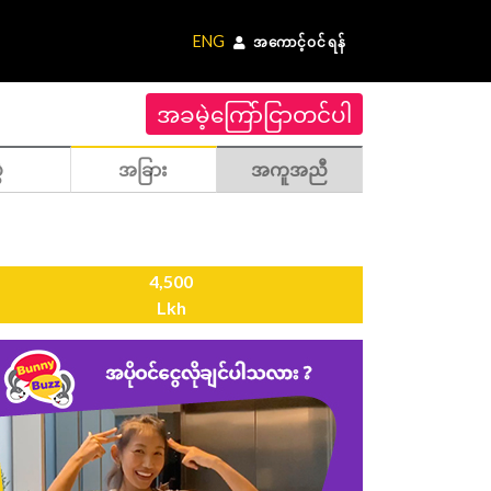
ENG
အကောင့်ဝင်ရန်
အခမဲ့ကြော်ငြာတင်ပါ
ဲ
အခြား
အကူအညီ
4,500
Lkh