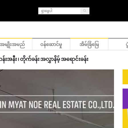
အမျိုးအမည်
ဝန်ဆောင်မှု
အိမ်ခြံမြေ
ပွ
်းအနီး ၊ တိုက်ခန်း အလွှာနိမ့် အရောင်းခန်း