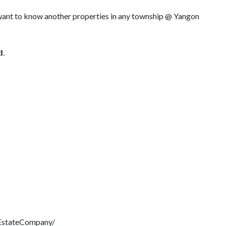
r want to know another properties in any township @ Yangon
𝐝.
EstateCompany/