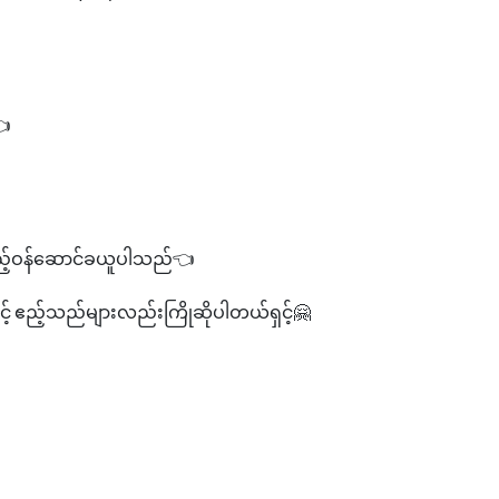
👈
ည့်ဝန်ဆောင်ခယူပါသည်👈
ှင့် ဧည့်သည်များလည်းကြိုဆိုပါတယ်ရှင့်🤗