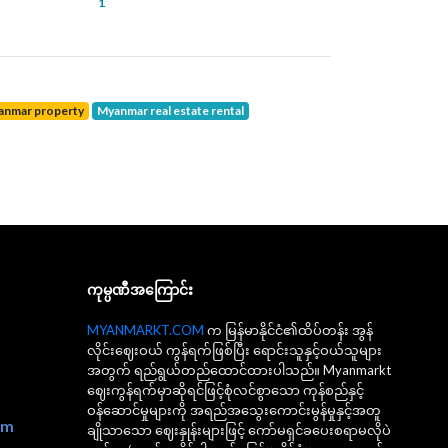
1
yanmar property
Myanmar real estate rental
ကုမ္ပဏီအကြောင်း
MYANMARKT.COM
က မြန်မာနိုင်ငံ၏ထိပ်တန်း အွန်
လိုင်းဈေးဝယ် ကွန်ရက်ဖြစ်ပြီး ရောင်းသူနှင့်ဝယ်သူများ
အတွက် ရည်ရွယ်တည်ထောင်ထားပါသည်။ Myanmarkt
ဈေးကွန်ရက်မှာဆိုရင်ဖြင့်စုံလင်စွာသော ကုန်စည်နှင့်
ဝန်ဆောင်မှုများကို အရည်အသွေးကောင်းမွန်မှုနှင့်အတူ
om
ချိုသာသော ဈေးနှုန်းများဖြင့် ကော်မရှင်ခပေးစရာမလိုပဲ