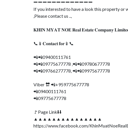
➖➖➖➖➖➖➖➖➖➖➖➖➖
If you interested to have a look this property o
,Please contact us ..,
𝐊𝐇𝐈𝐍 𝐌𝐘𝐀𝐓 𝐍𝐎𝐄 𝐑𝐞𝐚𝐥 𝐄𝐬𝐭𝐚𝐭𝐞 𝐂𝐨𝐦𝐩𝐚𝐧𝐲 𝐋𝐢𝐦𝐢𝐭𝐞
📞📱𝐂𝐨𝐧𝐭𝐚𝐜𝐭 𝐟𝐨𝐫📱📞
📲📲09400111761
📲📲09775677778 ,📲📲09780677778
📲📲09766277778, 📲📲09975677778
Viber 🔛 📲+959775677778
📲09400111761
📲09775677778
🚩Page Link⬇⬇
▲▲▲▲▲▲▲▲▲▲▲▲▲▲▲
https://www.facebook.com/KhinMyatNoeReal