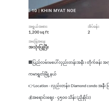
အရွယ်အစား:
အိပ်ခန်း:
1,200 sq ft
2
အခြေအနေ:
အသုံးပြုပြီး
🏢ပြည်လမ်းမပေါ် လှည်းတန်းအနီး ၊ တိုက်ခန်း အလွှ
ကမာရွတ်မြို့နယ်
👉Location - လှည်းတန်း၊ Diamond condo အနီး
💰အရောင်းဈေး - ၄၅၀၀ သိန်း (ညှိနှိုင်း)
-------------------------------------------------------