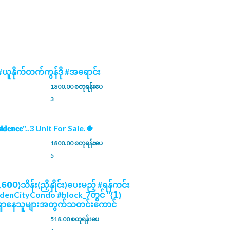
ယူနိုက်တက်ကွန်ဒို #အရောင်း
1800.00 စတုရန်းပေ
3
𝐞𝐬𝐢𝐝𝐞𝐧𝐜𝐞"..3 Unit For Sale.🍀
1800.00 စတုရန်းပေ
5
,𝟲𝟬𝟬}သိန်း(ညှိနှိုင်း)ပေးမည့် #ရန်ကင်း
ldenCityCondo #block_7တွင် ‘‘{𝟭}
𝐦’’ #ရှာနေသူများအတွက်သတင်းကောင်
518.00 စတုရန်းပေ