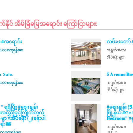
ိုင် အိမ်ခြံမြေအရောင်း ကြော်ငြာများ:
ု #အရောင်း
လမ်းမတော် #
.00 စတုရန်းပေ
အရွယ်အစား
အိပ်ခန်းများ
 For Sale.
𝟓 𝐀𝐯𝐞𝐧𝐮𝐞 
.00 စတုရန်းပေ
အရွယ်အစား
အိပ်ခန်းများ
𝒘 '' ရရှိပြီး #ဈေးနှုန်း
#ဈေးနှုန်း {𝟱
မည့် #အလွှာမြင့်ကြိုက်တက်
မြို့နယ် #Go
𝗲 မှာ #အိပ်ခန်း (၂)ခန်းပါ
𝐁𝐞𝐝𝐫𝐨𝐨
ာ် 🌇
အရွယ်အစား
00 စတုရန်းပေ