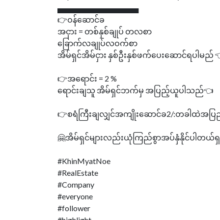
▄▄▄▄▄▄▄▄▄▄▄▄▄▄▄
👉ဝန်ဆောင်ခ
အငှား = တစ်နှစ်ချုပ် တလစာ
ခြောက်လချုပ်လဝက်စာ
အိမ်ရှင်အိမ်ငှား နှစ်ဦးနှစ်ဖက်ပေးဆောင်ရပါမည် 
👉အရောင်း = 2 %
ရောင်းချသူ အိမ်ရှင်ဘက်မှ အပြည့်ယူပါသည်👈
👉စရံကြီးချလျှင်အကျိုးဆောင်ခ2/:တခါထဲအပြ
🤗အိမ်ရှင်များလည်းယုံကြည်စွာအပ်နှံနိုင်ပါတယ်ရ
#KhinMyatNoe
#RealEstate
#Company
#everyone
#follower
#highlight