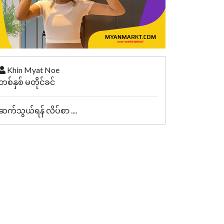
Khin Myat Noe
တစ်နှစ် မတိုင်ခင်
ဆက်သွယ်ရန် လိပ်စာ ....