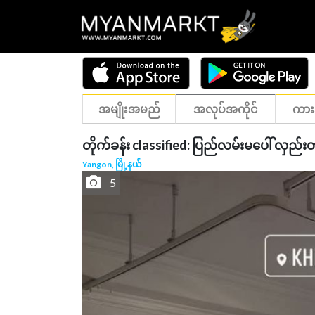
အမျိုးအမည်
အလုပ်အကိုင်
ကား
တိုက်ခန်း classified: ပြည်လမ်းမပေါ် လှည်းတန
Yangon, မြို့နယ်
5