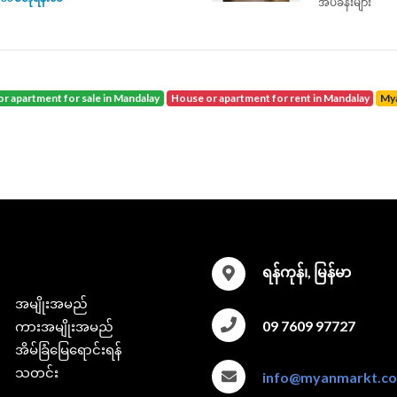
အိပ်ခန်းများ
or apartment for sale in Mandalay
house or apartment for rent in Mandalay
M
ရန်ကုန်၊, မြန်မာ
အမျိုးအမည်
09 7609 97727
ကားအမျိုးအမည်
အိမ်ခြံမြေရောင်းရန်
သတင်း
info@myanmarkt.c