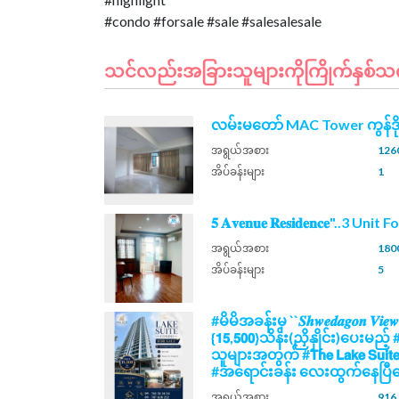
သင်လည်းအခြားသူများကိုကြိုက်နှစ်သက်န
လမ်းမတော် MAC Tower ကွန်ဒိ
အရွယ်အစား
1260
အိပ်ခန်းများ
1
𝟓 𝐀𝐯𝐞𝐧𝐮𝐞 𝐑𝐞𝐬𝐢𝐝𝐞𝐧𝐜𝐞"..3 Unit
အရွယ်အစား
1800
အိပ်ခန်းများ
5
#မိမိအခန်းမှ ``𝑺𝒉𝒘𝒆𝒅𝒂𝒈𝒐𝒏 𝑽𝒊𝒆
{𝟭𝟱,𝟱𝟬𝟬}သိန်း(ညှိနှိုင်း)ပေး
သူများအတွက် #𝗧𝗵𝗲 𝗟𝗮𝗸𝗲 𝗦𝘂𝗶
#အရောင်းခန်း လေးထွက်နေပြီနေ
အရွယ်အစား
916.